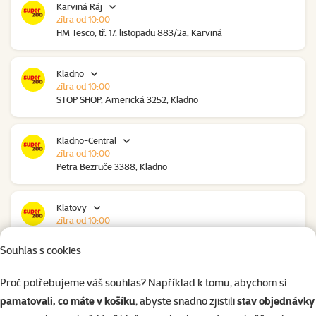
Karviná Ráj
zítra od 10:00
HM Tesco, tř. 17. listopadu 883/2a, Karviná
Kladno
zítra od 10:00
STOP SHOP, Americká 3252, Kladno
Kladno-Central
zítra od 10:00
Petra Bezruče 3388, Kladno
Klatovy
zítra od 10:00
NC Škodovka, Domažlická 948, Klatovy
Souhlas s cookies
Kolín
Proč potřebujeme váš souhlas? Například k tomu, abychom si
zítra od 09:00
pamatovali, co máte v košíku
, abyste snadno zjistili
stav objednávky
Polepská 979, Kolín