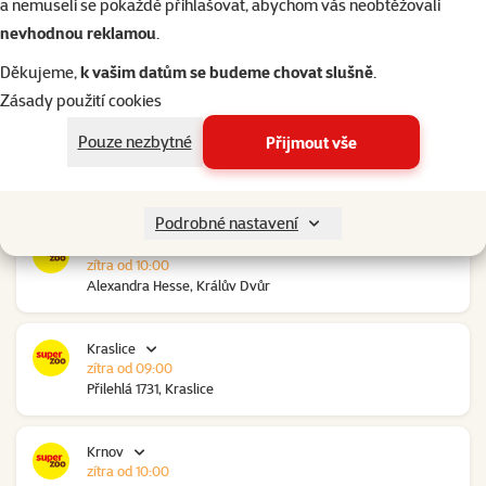
a nemuseli se pokaždé přihlašovat, abychom vás neobtěžovali
nevhodnou reklamou
.
Kolín Ovčáry
v úterý
Děkujeme,
k vašim datům se budeme chovat slušně
.
Ovčáry 304, Ovčáry
Zásady použití cookies
Pouze nezbytné
Přijmout vše
Kozomín
zítra od 10:00
RP Kozomín č.p. 508, Kozomín
Podrobné nastavení
Králův Dvůr
zítra od 10:00
Alexandra Hesse, Králův Dvůr
Kraslice
zítra od 09:00
Přilehlá 1731, Kraslice
Krnov
zítra od 10:00