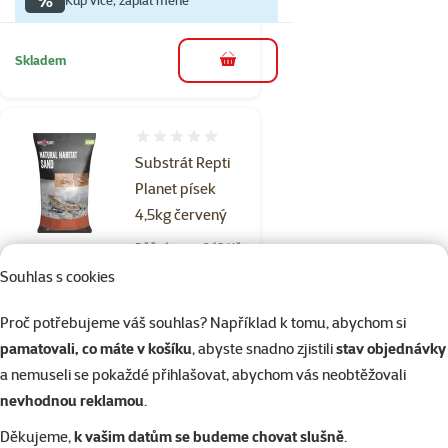
Skladem
do košíku
Hodnocení 0%
Substrát Repti
Planet písek
4,5kg červený
Běžná cena 269 Kč
219 Kč
Souhlas s cookies
family
cena
značka
Proč potřebujeme váš souhlas? Například k tomu, abychom si
pamatovali, co máte v košíku
, abyste snadno zjistili
stav objednávky
a nemuseli se pokaždé přihlašovat, abychom vás neobtěžovali
Skladem
do košíku
nevhodnou reklamou
.
Děkujeme,
k vašim datům se budeme chovat slušně
.