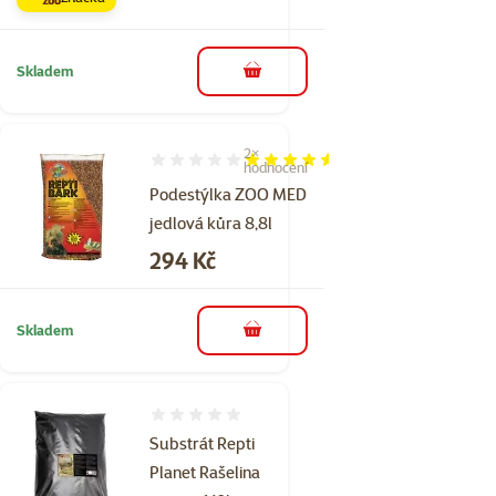
Skladem
do košíku
2×
Hodnocení 90%, počet hodnocení: 2
hodnocení
Podestýlka ZOO MED
jedlová kůra 8,8l
Cena
294 Kč
Skladem
do košíku
Hodnocení 0%
Substrát Repti
Planet Rašelina