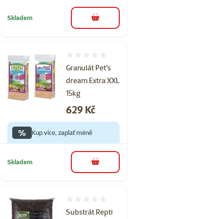
Skladem
do košíku
Hodnocení 0%
Granulát Pet's
dream Extra XXL
15kg
Cena
629 Kč
%
Kup více, zaplať méně
Skladem
do košíku
Hodnocení 0%
Substrát Repti