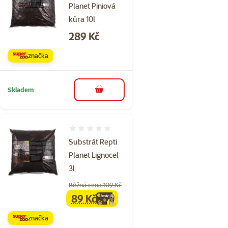
Planet Piniová
kůra 10l
Cena
289 Kč
značka
Skladem
do košíku
Hodnocení 0%
Substrát Repti
Planet Lignocel
3l
Běžná cena 109 Kč
89 Kč
family
cena
značka