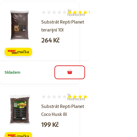
3×
Hodnocení 87%, počet hodnocení: 3
hodnocení
Substrát Repti Planet
terarijní 10l
Cena
264 Kč
značka
Skladem
do košíku
1×
Hodnocení 80%, počet hodnocení: 1
hodnocení
Substrát Repti Planet
Coco Husk 8l
Cena
199 Kč
značka