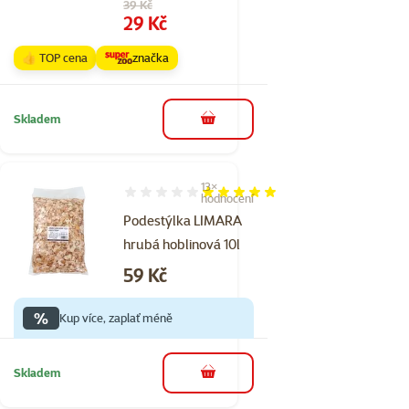
Původní cena
39 Kč
Cena
29 Kč
👍 TOP cena
značka
Skladem
do košíku
13×
Hodnocení 98%, počet hodnocení: 13
hodnocení
Podestýlka LIMARA
hrubá hoblinová 10l
Cena
59 Kč
%
Kup více, zaplať méně
Skladem
do košíku