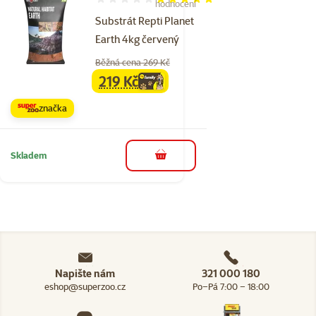
Hodnocení 100%, počet hodnocení: 2
hodnocení
Substrát Repti Planet
Earth 4kg červený
Běžná cena 269 Kč
219 Kč
family
cena
značka
Skladem
do košíku
Napište nám
321 000 180
eshop@superzoo.cz
Po–Pá 7:00 – 18:00