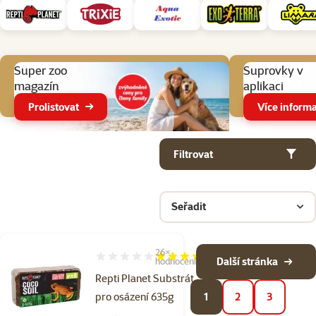
Aktuální akce
Super zoo
Suprovky v
magazín
aplikaci
Prolistovat
Více informa
Parametrický filtr
Vybrané filtry
Produkty v kategorii Podestýlky a substráty do terária
Filtrovat
Seřadit
26×
Hodnocení 98%, počet hodnocení: 26
Další stránka
hodnocení
Repti Planet Substrát
pro osázení 635g
1
2
3