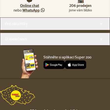
Online chat
206 prodejen
nebo
WhatsApp
jsme vám blízko
Menu v patičce
Pro zákazníky
O společnosti
Stáhněte si aplikaci Super zoo