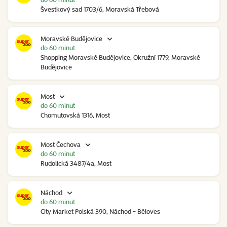
Švestkový sad 1703/6, Moravská Třebová
Moravské Budějovice
do 60 minut
Shopping Moravské Budějovice, Okružní 1779, Moravské
Budějovice
Most
do 60 minut
Chomutovská 1316, Most
Most Čechova
do 60 minut
Rudolická 3487/4a, Most
Náchod
do 60 minut
City Market Polská 390, Náchod - Běloves