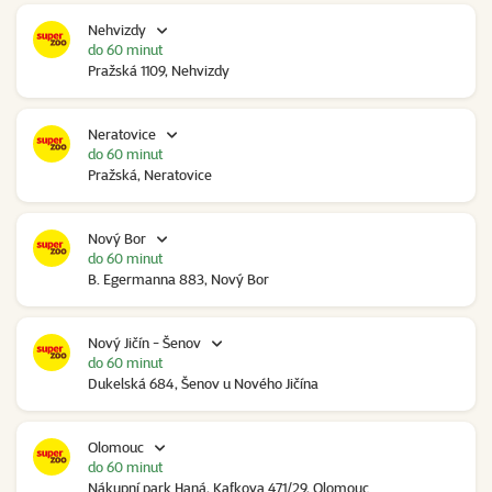
Nehvizdy
do 60 minut
Pražská 1109, Nehvizdy
Neratovice
do 60 minut
Pražská, Neratovice
Nový Bor
do 60 minut
B. Egermanna 883, Nový Bor
Nový Jičín - Šenov
do 60 minut
Dukelská 684, Šenov u Nového Jičína
Olomouc
do 60 minut
Nákupní park Haná, Kafkova 471/29, Olomouc