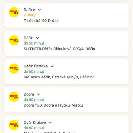
Dačice
v úterý
Toužínská 199, Dačice
Děčín
do 60 minut
S1 CENTER Děčín, Oblouková 1395/4, Děčín
Děčín Ústecká
do 60 minut
HM Tesco Děčín, Ústecká 1905/8, Děčín IV
Dobrá
do 60 minut
Dobrá 1130, Dobrá u Frýdku-Místku
Dvůr Králové
do 60 minut