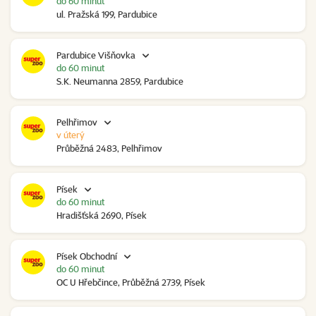
do 60 minut
ul. Pražská 199, Pardubice
Pardubice Višňovka
do 60 minut
S.K. Neumanna 2859, Pardubice
Pelhřimov
v úterý
Průběžná 2483, Pelhřimov
Písek
do 60 minut
Hradišťská 2690, Písek
Písek Obchodní
do 60 minut
OC U Hřebčince, Průběžná 2739, Písek