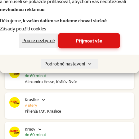
a nemuseli se pokaždé přihlašovat, abychom vás neobtěžovali
nevhodnou reklamou
.
Kolín Ovčáry
do 60 minut
Děkujeme,
k vašim datům se budeme chovat slušně
.
Ovčáry 304, Ovčáry
Zásady použití cookies
Pouze nezbytné
Přijmout vše
Kozomín
do 60 minut
RP Kozomín č.p. 508, Kozomín
Podrobné nastavení
Králův Dvůr
do 60 minut
Alexandra Hesse, Králův Dvůr
Kraslice
v úterý
Přilehlá 1731, Kraslice
Krnov
do 60 minut