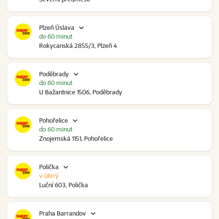
Plzeň Úslava
do 60 minut
Rokycanská 2855/3, Plzeň 4
Poděbrady
do 60 minut
U Bažantnice 1506, Poděbrady
Pohořelice
do 60 minut
Znojemská 1151, Pohořelice
Polička
v úterý
Luční 603, Polička
Praha Barrandov