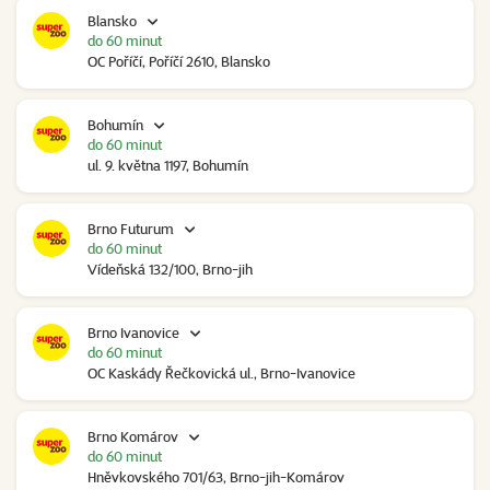
Blansko
do 60 minut
OC Poříčí, Poříčí 2610, Blansko
Bohumín
do 60 minut
ul. 9. května 1197, Bohumín
Brno Futurum
do 60 minut
Vídeňská 132/100, Brno-jih
Brno Ivanovice
do 60 minut
OC Kaskády Řečkovická ul., Brno-Ivanovice
Brno Komárov
do 60 minut
Hněvkovského 701/63, Brno-jih-Komárov