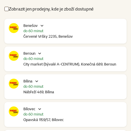
Zobrazit jen prodejny, kde je zboží dostupné
Benešov
do 60 minut
Červené Vršky 2235, Benešov
Beroun
do 60 minut
City market (bývalé A-CENTRUM), Konečná 689, Beroun
Bílina
do 60 minut
Nábřeží 469, Bílina
Bílovec
do 60 minut
Opavská 1159/57, Bílovec