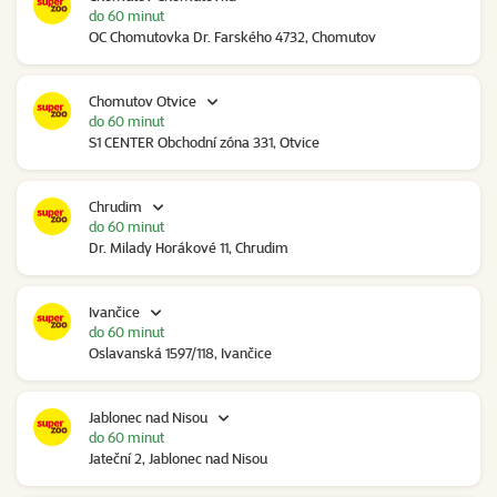
do 60 minut
OC Chomutovka Dr. Farského 4732, Chomutov
Chomutov Otvice
do 60 minut
S1 CENTER Obchodní zóna 331, Otvice
Chrudim
do 60 minut
Dr. Milady Horákové 11, Chrudim
Ivančice
do 60 minut
Oslavanská 1597/118, Ivančice
Jablonec nad Nisou
do 60 minut
Jateční 2, Jablonec nad Nisou