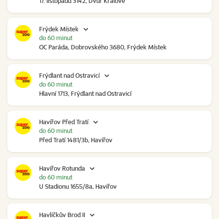
17. listopadu 3142, Dvůr Králové
Frýdek Místek
do 60 minut
OC Paráda, Dobrovského 3680, Frýdek Místek
Frýdlant nad Ostravicí
do 60 minut
Hlavní 1713, Frýdlant nad Ostravicí
Havířov Před Tratí
do 60 minut
Před Tratí 1481/3b, Havířov
Havířov Rotunda
do 60 minut
U Stadionu 1655/8a, Havířov
Havlíčkův Brod II