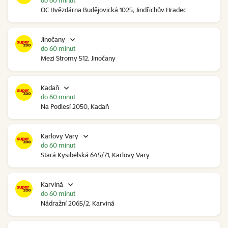
do 60 minut
OC Hvězdárna Budějovická 1025, Jindřichův Hradec
Jinočany
do 60 minut
Mezi Stromy 512, Jinočany
Kadaň
do 60 minut
Na Podlesí 2050, Kadaň
Karlovy Vary
do 60 minut
Stará Kysibelská 645/71, Karlovy Vary
Karviná
do 60 minut
Nádražní 2065/2, Karviná