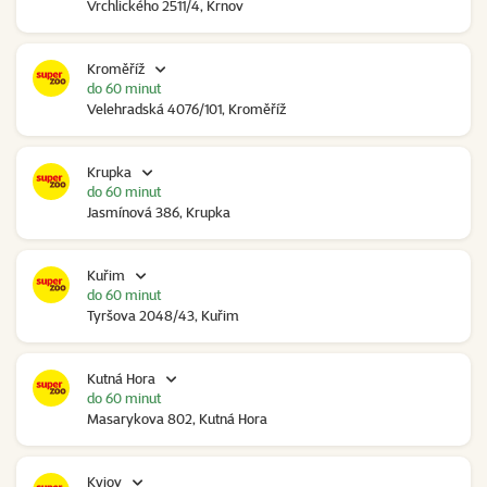
Vrchlického 2511/4, Krnov
Kroměříž
do 60 minut
Velehradská 4076/101, Kroměříž
Krupka
do 60 minut
Jasmínová 386, Krupka
Kuřim
do 60 minut
Tyršova 2048/43, Kuřim
Kutná Hora
do 60 minut
Masarykova 802, Kutná Hora
Kyjov