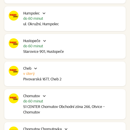
Humpolec
do 60 minut
ul. Okružní, Humpolec
Hustopeče
do 60 minut
Starovice 901, Hustopeče
Cheb
v úterý
Pivovarská 1677, Cheb 2
Chomutov
do 60 minut
S1 CENTER Chomutov Obchodní zóna 266, Otvice -
Chomutov
Chomutov Chomutovka