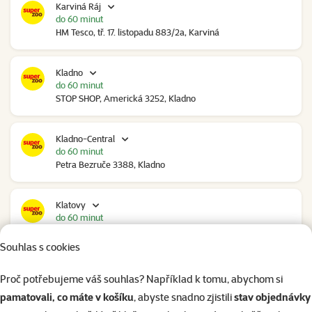
Karviná Ráj
do 60 minut
HM Tesco, tř. 17. listopadu 883/2a, Karviná
Kladno
do 60 minut
STOP SHOP, Americká 3252, Kladno
Kladno-Central
do 60 minut
Petra Bezruče 3388, Kladno
Klatovy
do 60 minut
NC Škodovka, Domažlická 948, Klatovy
Souhlas s cookies
Kolín
Proč potřebujeme váš souhlas? Například k tomu, abychom si
do 60 minut
pamatovali, co máte v košíku
, abyste snadno zjistili
stav objednávky
Polepská 979, Kolín