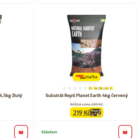
značka
2×
hodnocení
ní 0%
Hodnocení 100%, počet ho
4,5kg žlutý
Substrát Repti Planet Earth 4kg červený
Běžná cena 269 Kč
219 Kč
family
cena
Skladem
do košíku
do koš