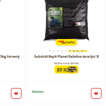
značka
1×
hodnocení
ní 0%
Hodnocení 100%, počet ho
4,5kg červený
Substrát Repti Planet Rašelina terarijní 3l
Běžná cena 109 Kč
89 Kč
family
cena
Skladem
do košíku
do koš