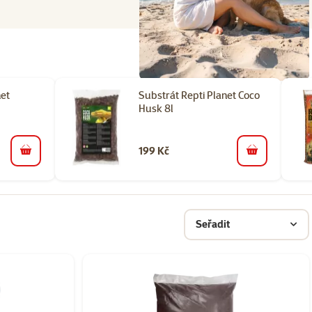
net
Substrát Repti Planet Coco
Husk 8l
199 Kč
do košíku
do košíku
Seřadit