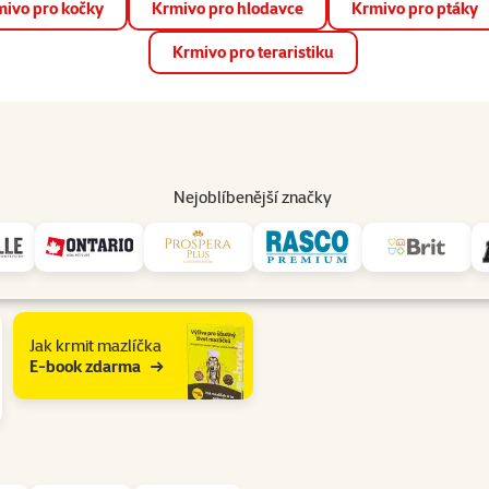
ivo pro kočky
Krmivo pro hlodavce
Krmivo pro ptáky
📱 Stáhněte si novou aplikaci Super zoo.
Více informací
Krmivo pro teraristiku
op
Akce a slevy
Prodejny
Služby
Poradna
Pomá
206
Nejoblíbenější značky
Jak krmit mazlíčka
E-book zdarma