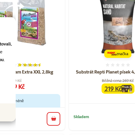
ovali,
se
značka
ou
.
2×
hodnocení
Hodnocení 90%, počet hodnocení: 2
Hodnoce
et's dream Extra XXL 2,8kg
Substrát Repti Planet písek 
Původní cena
199 Kč
Běžná cena 269 Kč
Cena
109 Kč
219 Kč
family
cena
e, zaplať méně
Skladem
do košíku