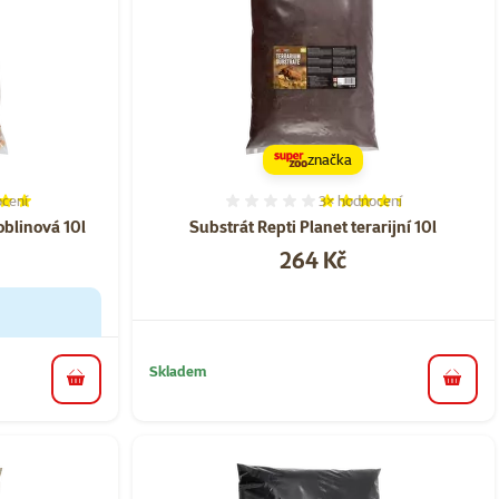
značka
cení
3×
hodnocení
í 98%, počet hodnocení: 13
Hodnocení 87%, počet hod
blinová 10l
Substrát Repti Planet terarijní 10l
Cena
264 Kč
Skladem
do koš
do košíku