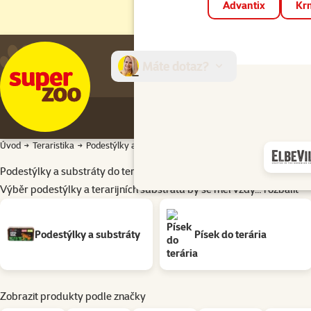
Advantix
Krm
Máte dotaz?
E-sh
Úvod
Teraristika
Podestýlky a substráty
Podestýlky a substráty do terária
Výběr podestýlky a terarijních substrátů by se měl vždy…
rozbalit
Podkategorie
Podestýlky a substráty
Písek do terária
Zobrazit produkty podle značky