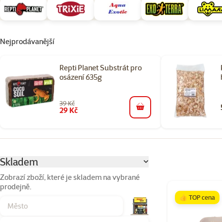
Nejprodávanější
Repti Planet Substrát pro
osázení 635g
39 Kč
29 Kč
do košíku
Parametrický filtr
Vybrané filtry
Skladem
Zobrazí zboží, které je skladem na vybrané
prodejně.
Produkty v kateg
👍 TOP cena