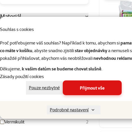
Materiál
Dřevo
4
Souhlas s cookies
Hobliny
2
Proč potřebujeme váš souhlas? Například k tomu, abychom si
pamat
Jíl
7
co máte v košíku
, abyste snadno zjistili
stav objednávky
a nemuseli 
pokaždé přihlašovat, abychom vás neobtěžovali
nevhodnou reklam
Kokos
6
Děkujeme,
k vašim datům se budeme chovat slušně
.
Kokosové vlákno
4
Granulát P
Zásady použití cookies
Mech
1
Pouze nezbytné
Přijmout vše
Písek
13
%
Kup víc
Přírodní
8
Podrobné nastavení
Rašelina
5
Skladem
Vermikulit
2