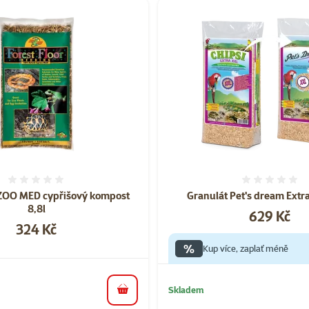
Hodnocení 0%
Hodnoce
 ZOO MED cypřišový kompost
Granulát Pet's dream Extr
8,8l
Cena
629 Kč
Cena
324 Kč
%
Kup více, zaplať méně
Skladem
do košíku