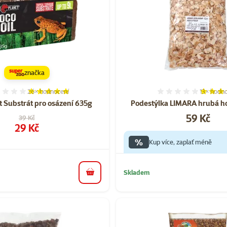
značka
26×
hodnocení
13×
hodno
Hodnocení 98%, počet hodnocení: 26
Hodnocen
t Substrát pro osázení 635g
Podestýlka LIMARA hrubá ho
Cena
59 Kč
Původní cena
39 Kč
Cena
29 Kč
%
Kup více, zaplať méně
Skladem
do košíku