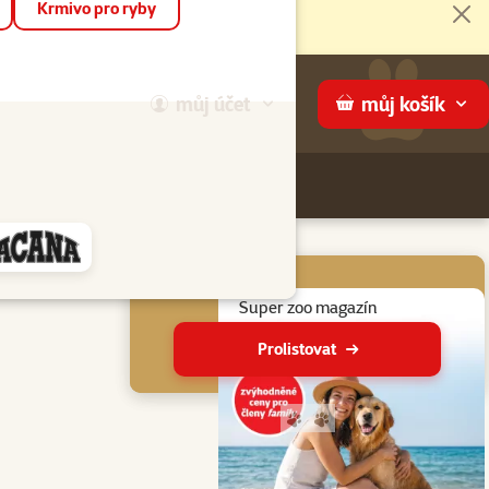
Krmivo pro ryby
Zav
můj
účet
můj
košík
Hledej
háme
Aktuální akce
Suprovky v aplikaci
Super zoo magazín
Více informací
Prolistovat
Přejít na stranu 1
Přejít na stranu 2