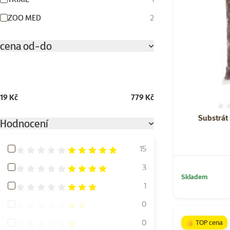
ZOO MED
2
cena od-do
19 Kč
779 Kč
Substrát 
Hodnocení
Hodnocení 100%
15
Hodnocení 80%
3
Skladem
Hodnocení 60%
1
Hodnocení 40%
0
Hodnocení 20%
0
👍 TOP cena