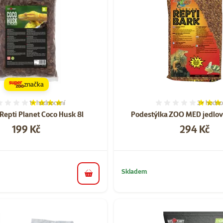
značka
1×
hodnocení
2×
hodno
Hodnocení 80%, počet hodnocení: 1
Hodnocen
Repti Planet Coco Husk 8l
Podestýlka ZOO MED jedlov
Cena
Cena
199 Kč
294 Kč
Skladem
do košíku