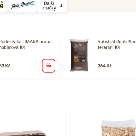
Další
značky
Podestýlka LIMARA hrubá
Substrát Repti Pla
hoblinová 10l
terarijní 10l
59 Kč
264 Kč
do košíku
orii Podestýlky a substráty do terária