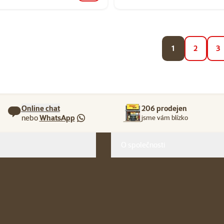
1
2
3
Online chat
206 prodejen
nebo
WhatsApp
jsme vám blízko
O společnosti