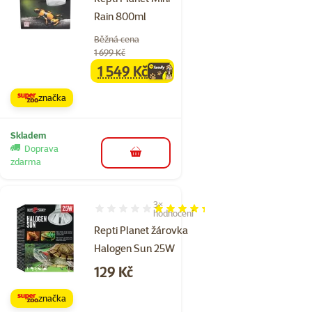
Rain 800ml
Běžná cena
1 699 Kč
1 549 Kč
family
cena
značka
Skladem
Doprava
do košíku
zdarma
3×
Hodnocení 87%, počet hodnocení: 3
hodnocení
Repti Planet žárovka
Halogen Sun 25W
Cena
129 Kč
značka