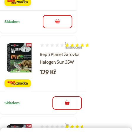
značka
Skladem
do košíku
1×
Hodnocení 100%, počet hodnocení: 1
hodnocení
Repti Planet žárovka
Halogen Sun 35W
Cena
129 Kč
značka
Skladem
do košíku
3×
Hodnocení 73%, počet hodnocení: 3
hodnocení