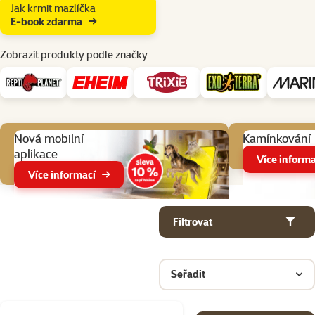
Jak krmit mazlíčka
E-book zdarma
Zobrazit produkty podle značky
Aktuální akce
Nová mobilní
Kamínkování
aplikace
Více informa
Více informací
Parametrický filtr
Vybrané filtry
Produkty v kategorii Terarijní technika
Filtrovat
Seřadit