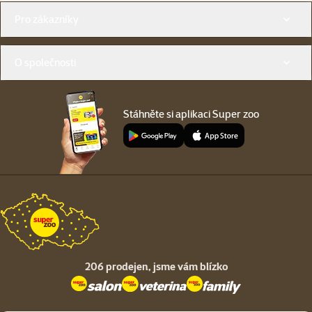
Menu v patičce
Pro zákazníky
O společnosti
Stáhněte si aplikaci Super zoo
206 prodejen,
jsme vám blízko