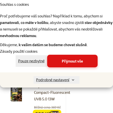
Repti Planet žárovka
Souhlas s cookies
Daylight Basking Spot
Proč potřebujeme váš souhlas? Například k tomu, abychom si
75W
pamatovali, co máte v košíku
, abyste snadno zjistili
stav objednávky
Běžná cena 89 Kč
a nemuseli se pokaždé přihlašovat, abychom vás neobtěžovali
69 Kč
family
cena
nevhodnou reklamou
.
značka
Děkujeme,
k vašim datům se budeme chovat slušně
.
Zásady použití cookies
Skladem
do košíku
Pouze nezbytné
Přijmout vše
2×
Hodnocení 100%, počet hodnocení: 2
Podrobné nastavení
hodnocení
Repti Planet žárovka
Compact-Fluorescent
UVB 5.0 13W
Běžná cena 369 Kč