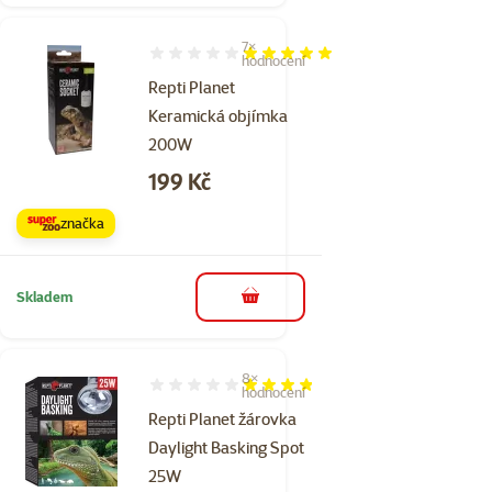
7×
Hodnocení 100%, počet hodnocení: 7
hodnocení
Repti Planet
Keramická objímka
200W
Cena
199 Kč
značka
Skladem
do košíku
8×
Hodnocení 75%, počet hodnocení: 8
hodnocení
Repti Planet žárovka
Daylight Basking Spot
25W