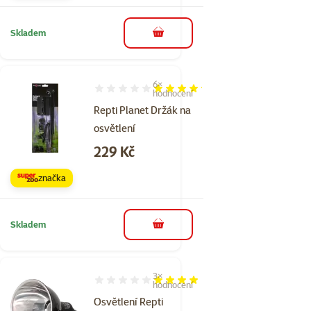
Skladem
do košíku
6×
Hodnocení 83%, počet hodnocení: 6
hodnocení
Repti Planet Držák na
osvětlení
Cena
229 Kč
značka
Skladem
do košíku
3×
Hodnocení 80%, počet hodnocení: 3
hodnocení
Osvětlení Repti