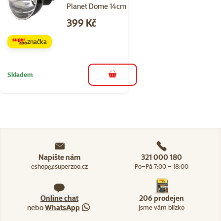
Planet Dome 14cm
Cena
399 Kč
značka
Skladem
do košíku
Napište nám
321 000 180
eshop@superzoo.cz
Po–Pá 7:00 – 18:00
Online chat
206 prodejen
nebo
WhatsApp
jsme vám blízko