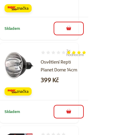
značka
Skladem
do košíku
3×
Hodnocení 80%, počet hodnocení: 3
hodnocení
Osvětlení Repti
Planet Dome 14cm
Cena
399 Kč
značka
Skladem
do košíku