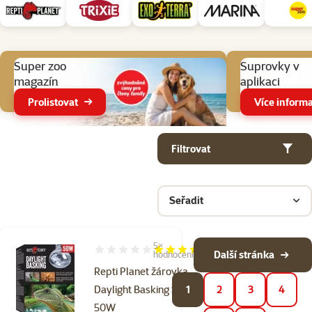
Aktuální akce
Super zoo
Suprovky v
magazín
aplikaci
Prolistovat
Více informa
Parametrický filtr
Vybrané filtry
Produkty v kategorii Osvětlení do terárií
Filtrovat
Seřadit
5×
Hodnocení 68%, počet hodnocení: 5
Další stránka
hodnocení
Repti Planet žárovka
Daylight Basking Spot
1
2
3
4
50W