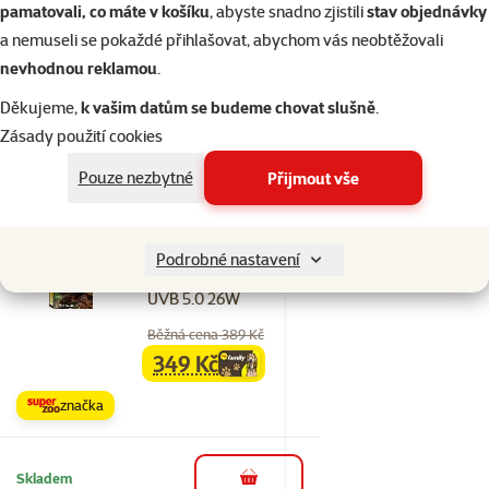
509 Kč
family
cena
pamatovali, co máte v košíku
, abyste snadno zjistili
stav objednávky
a nemuseli se pokaždé přihlašovat, abychom vás neobtěžovali
☀️Léto
značka
nevhodnou reklamou
.
Děkujeme,
k vašim datům se budeme chovat slušně
.
Skladem
do košíku
Zásady použití cookies
Pouze nezbytné
Přijmout vše
3×
Hodnocení 87%, počet hodnocení: 3
hodnocení
Repti Planet žárovka
Podrobné nastavení
Compact-Fluorescent
UVB 5.0 26W
Běžná cena 389 Kč
349 Kč
family
cena
značka
Skladem
do košíku