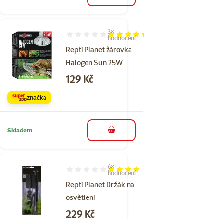
3×
Hodnocení 87%, počet hodnocení: 3
hodnocení
Repti Planet žárovka
Halogen Sun 25W
Cena
129 Kč
značka
Skladem
do košíku
6×
Hodnocení 83%, počet hodnocení: 6
hodnocení
Repti Planet Držák na
osvětlení
Cena
229 Kč