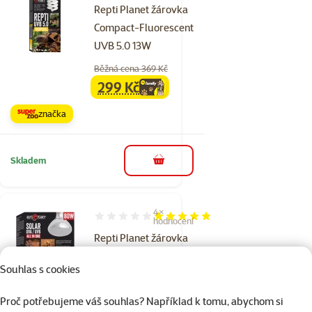
Repti Planet žárovka
Compact-Fluorescent
UVB 5.0 13W
Běžná cena 369 Kč
299 Kč
family
cena
značka
Skladem
do košíku
4×
Hodnocení 100%, počet hodnocení: 4
hodnocení
Repti Planet žárovka
Solar UVA & UVB
Souhlas s cookies
Mercury 80W
Běžná cena 599 Kč
Proč potřebujeme váš souhlas? Například k tomu, abychom si