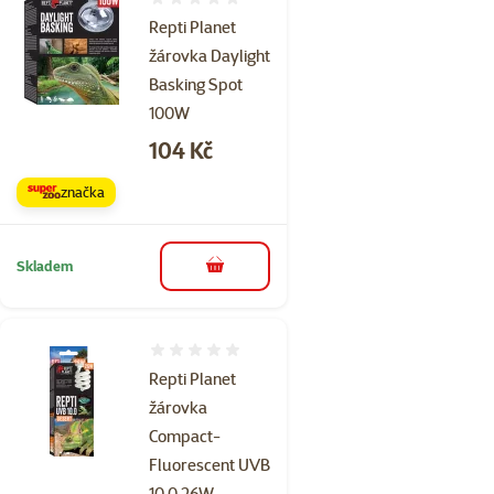
Hodnocení 0%
Repti Planet
žárovka Daylight
Basking Spot
100W
Cena
104 Kč
značka
Skladem
do košíku
Hodnocení 0%
Repti Planet
žárovka
Compact-
Fluorescent UVB
10.0 26W