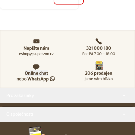
do košíku
Napište nám
321 000 180
eshop@superzoo.cz
Po–Pá 7:00 – 18:00
Online chat
206 prodejen
nebo
WhatsApp
jsme vám blízko
Menu v patičce
Pro zákazníky
O společnosti