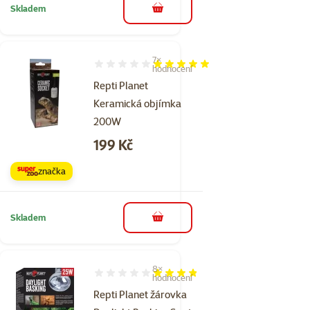
Skladem
do košíku
7×
Hodnocení 100%, počet hodnocení: 7
hodnocení
Repti Planet
Keramická objímka
200W
Cena
199 Kč
značka
Skladem
do košíku
8×
Hodnocení 75%, počet hodnocení: 8
hodnocení
Repti Planet žárovka