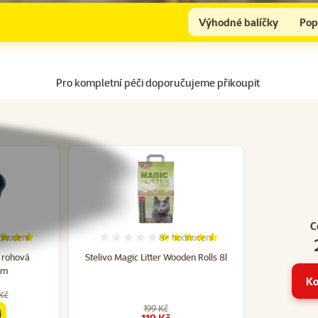
Výhodné balíčky
Pop
Pro kompletní péči doporučujeme přikoupit
C
dnocení
8×
hodnocení
cení 100%, počet hodnocení: 4
Hodnocení 100%, počet hodnocení:
 rohová
Stelivo Magic Litter Wooden Rolls 8l
cm
Ko
Kč
199 Kč