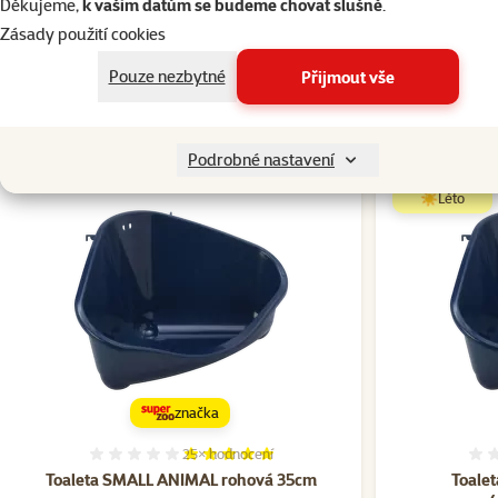
Děkujeme,
k vašim datům se budeme chovat slušně
.
Zásady použití cookies
Pouze nezbytné
Přijmout vše
Podrobné nastavení
☀️Léto
značka
25×
hodnocení
Hodnocení 98%, počet hodnocení: 25
Toaleta SMALL ANIMAL rohová 35cm
Toale