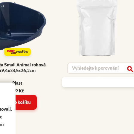
značka
ta Small Animal rohová
Vyhledat produkt
49,4x33,5x26,2cm
V
Plast
169 Kč
Do košíku
ovali,
se
ou
.