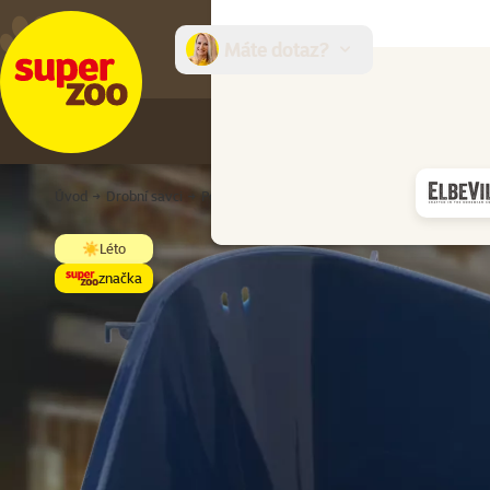
Máte dotaz?
E-sh
Úvod
Drobní savci
Podestýlky a toalety
Toalety
Toaleta Smal
☀️Léto
značka