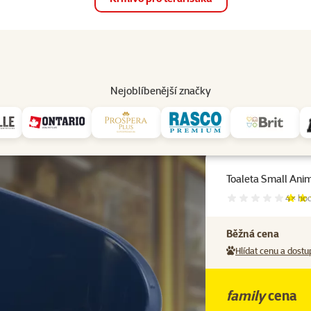
op
Akce a slevy
Prodejny
Služby
Poradna
Pomá
206
Nejoblíbenější značky
l Animal rohová 49,4x33,5x26,2cm
Toaleta Small Ani
Hodnoc
4×
ho
Běžná cena
Hlídat cenu a dostu
family
cena