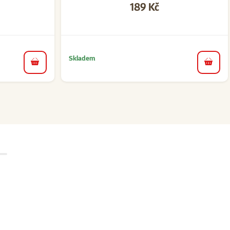
Cena
189 Kč
Skladem
do košíku
do koš