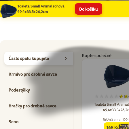
Toaleta Small Animal rohová
Do košíku
49,4x33,5x26,2cm
Kupte společně
Často spolu kupujete
Krmivo pro drobné savce
Podestýlky
4×
ho
Hodno
Toaleta Small Animal
Hračky pro drobné savce
49,4x33,5x26,2
Běžná cena 199 
Seno
169 Kč