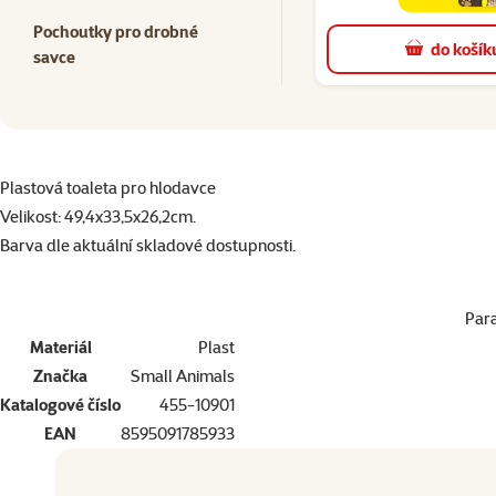
family
cena
Pochoutky pro drobné
do košík
savce
superzoo.product.detail.content
Plastová toaleta pro hlodavce
Velikost: 49,4x33,5x26,2cm.
Barva dle aktuální skladové dostupnosti.
Par
Materiál
Plast
Značka
Small Animals
Katalogové číslo
455-10901
EAN
8595091785933
Dopřejte vašemu mazlíčkovi to nejlepší