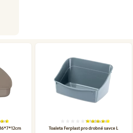
cení
1×
hodnocení
í 98%, počet hodnocení: 11
Hodnocení 100%, počet ho
e 16*7*12cm
Toaleta Ferplast pro drobné savce L