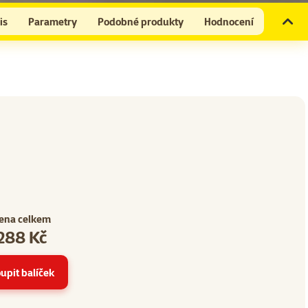
is
Parametry
Podobné produkty
Hodnocení
ena celkem
288 Kč
 8
upit balíček