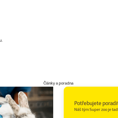
u.
Články a poradna
Potřebujete poradi
Náš tým Super zoo je tad