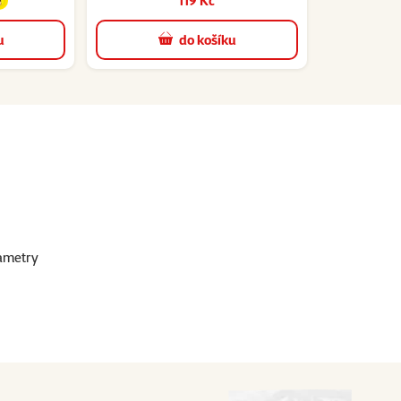
119 Kč
u
do košíku
ametry