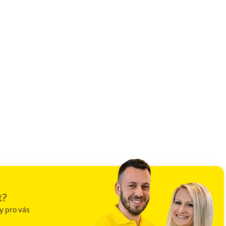
t?
y pro vás