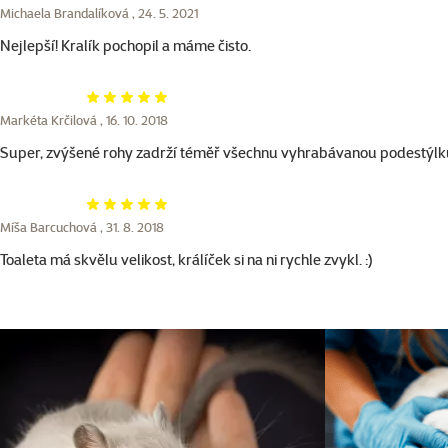
Michaela Brandalíková ,
24. 5. 2021
Nejlepší! Kralík pochopil a máme čisto.
Hodnocení 100%
Markéta Krčilová ,
16. 10. 2018
Super, zvýšené rohy zadrží téměř všechnu vyhrabávanou podestýlk
Hodnocení 100%
Míša Barcuchová ,
31. 8. 2018
Toaleta má skvělu velikost, králíček si na ni rychle zvykl. :)