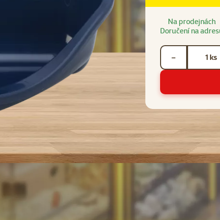
Na prodejnách
Doručení na adres
Počet kusů *
ks
−