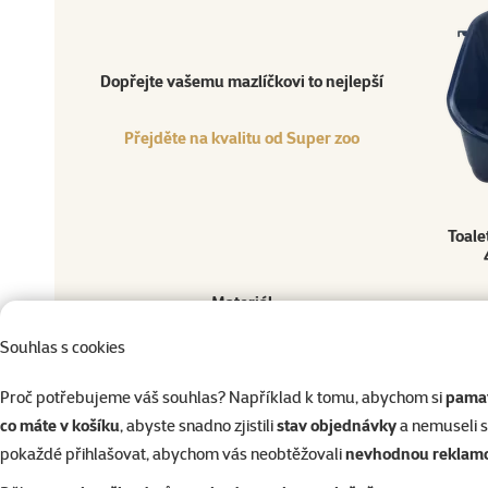
Přejděte na kvalitu od Super zoo
Produkt
Dopřejte vašemu mazlíčkovi to nejlepší
Přejděte na kvalitu od Super zoo
Toale
Materiál
Běžná cena
Souhlas s cookies
Ostatní
Proč potřebujeme váš souhlas? Například k tomu, abychom si
pamat
co máte v košíku
, abyste snadno zjistili
stav objednávky
a nemuseli 
pokaždé přihlašovat, abychom vás neobtěžovali
nevhodnou reklam