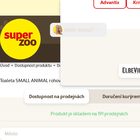
Advantix
Krm
Máte dotaz?
E-sh
Úvod
Dostupnost produktu
Dostupnost produktu
Toaleta SMALL ANIMAL rohová 35cm
Dostupnost na prodejnách
Doručení kurýre
Dostupnost na prodejnách
Produkt je skladem na 191 prodejnách