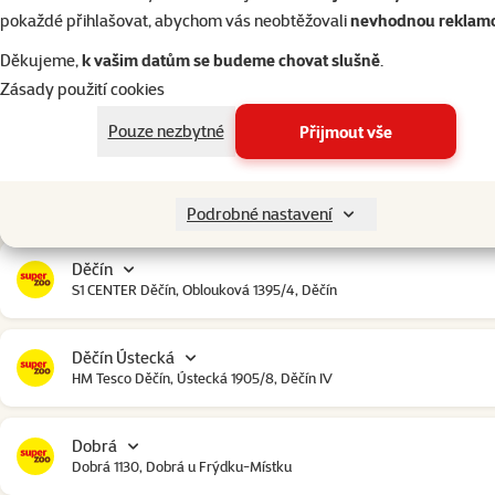
Český Krumlov
pokaždé přihlašovat, abychom vás neobtěžovali
nevhodnou reklam
Urbinská 238, Český Krumlov
Děkujeme,
k vašim datům se budeme chovat slušně
.
Zásady použití cookies
Čestlice
Čestlice komerční zóna, U Makra 123, Čestlice
Pouze nezbytné
Přijmout vše
Dačice
Toužínská 199, Dačice
Podrobné nastavení
Děčín
S1 CENTER Děčín, Oblouková 1395/4, Děčín
Děčín Ústecká
HM Tesco Děčín, Ústecká 1905/8, Děčín IV
Dobrá
Dobrá 1130, Dobrá u Frýdku-Místku