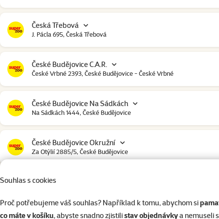
Česká Třebová
J. Pácla 695, Česká Třebová
České Budějovice C.A.R.
České Vrbné 2393, České Budějovice - České Vrbné
České Budějovice Na Sádkách
Na Sádkách 1444, České Budějovice
České Budějovice Okružní
Za Otýlií 2885/5, České Budějovice
Souhlas s cookies
České Budějovice Strakonická
Strakonická 2907, České Budějovice
Proč potřebujeme váš souhlas? Například k tomu, abychom si
pamat
co máte v košíku
, abyste snadno zjistili
stav objednávky
a nemuseli 