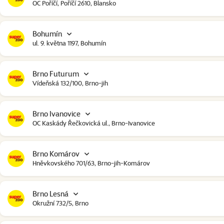
OC Poříčí, Poříčí 2610, Blansko
Bohumín
ul. 9. května 1197, Bohumín
Brno Futurum
Vídeňská 132/100, Brno-jih
Brno Ivanovice
OC Kaskády Řečkovická ul., Brno-Ivanovice
Brno Komárov
Hněvkovského 701/63, Brno-jih-Komárov
Brno Lesná
Okružní 732/5, Brno