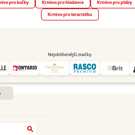
ivo pro kočky
Krmivo pro hlodavce
Krmivo pro ptáky
📱 Stáhněte si novou aplikaci Super zoo.
Více informací
Krmivo pro teraristiku
op
Akce a slevy
Prodejny
Služby
Poradna
Pomá
206
Nejoblíbenější značky
Dostupnost a doručení
m
Najít