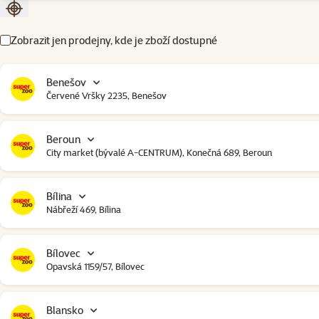
Seřadit podle aktuální polohy
Zobrazit jen prodejny, kde je zboží dostupné
Benešov
Červené Vršky 2235, Benešov
Beroun
City market (bývalé A-CENTRUM), Konečná 689, Beroun
Bílina
Nábřeží 469, Bílina
Bílovec
Opavská 1159/57, Bílovec
Blansko