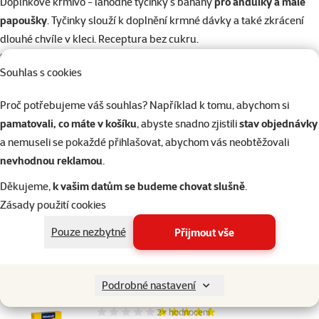
superzoo.product.detail.content
Doplňkové krmivo - lahodné tyčinky s banány
pro andulky a malé
papoušky
. Tyčinky slouží k doplnění krmné dávky a také zkrácení
dlouhé chvíle v kleci. Receptura bez cukru.
Složení
Souhlas s cookies
obiloviny, semena (2% sezamová semínka), minerály, vedlejší
produkty rostlinného původu, ovoce (0,96% sušený banán), oleje a
Proč potřebujeme váš souhlas? Například k tomu, abychom si
tuky, med, řasy
pamatovali, co máte v košíku
, abyste snadno zjistili
stav objednávky
a nemuseli se pokaždé přihlašovat, abychom vás neobtěžovali
Parametry
nevhodnou reklamou
.
Složení
Banán, Obiloviny
Děkujeme,
k vašim datům se budeme chovat slušně
.
Receptura
Banán
Zásady použití cookies
Druh ptactva
Andulky, Malý papoušek
Značka
Vitakraft
Pouze nezbytné
Přijmout vše
Katalogové číslo
492-26232
EAN
4008239106087
Podobné produkty
Podrobné nastavení
2×
hodnocení
Hodnocení 100%, počet hodnocení: 2