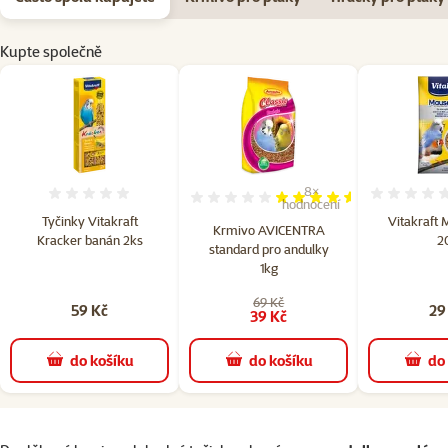
Kupte společně
8×
Hodnocení 0%
Hodnocení 90%, počet hodn
hodnocení
Tyčinky Vitakraft
Vitakraft 
Krmivo AVICENTRA
Kracker banán 2ks
2
standard pro andulky
1kg
69 Kč
59 Kč
29
39 Kč
do košíku
do košíku
do