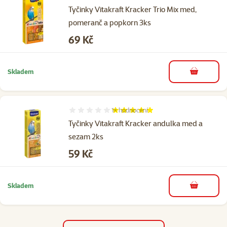
Tyčinky Vitakraft Kracker Trio Mix med,
pomeranč a popkorn 3ks
Cena
69 Kč
Skladem
do košíku
1×
hodnocení
Hodnocení 100%, počet hodnocení: 1
Tyčinky Vitakraft Kracker andulka med a
sezam 2ks
Cena
59 Kč
Skladem
do košíku