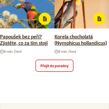
Papoušek bez peří?
Korela chocholatá
Zjistěte, co za tím stojí
(Nymphicus hollandicus)
8 min. čtení
8 min. čtení
Přejít do poradny