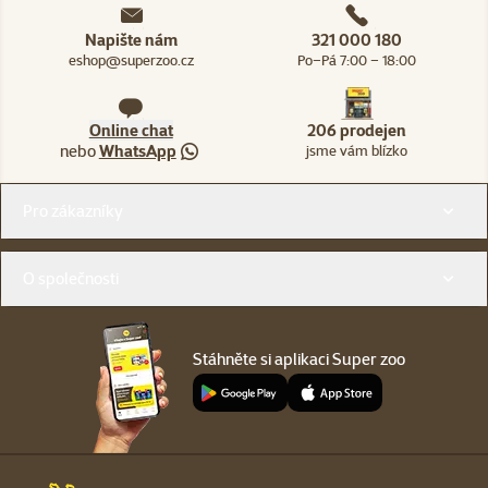
Napište nám
321 000 180
eshop@superzoo.cz
Po–Pá 7:00 – 18:00
Online chat
206 prodejen
nebo
WhatsApp
jsme vám blízko
Menu v patičce
Pro zákazníky
O společnosti
Stáhněte si aplikaci Super zoo