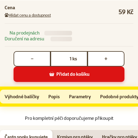
Cena
59 Kč
Hlídat cenu a dostupnost
Na prodejnách
Doručení na adresu
Počet kusů *
ks
−
+
Přidat do košíku
Tyčinky Vitakraft Kracker banán 2ks
Do košíku
Výhodné balíčky
Popis
Parametry
Podobné produkt
Na začátek stránky
Pro kompletní péči doporučujeme přikoupit
Často spolu kupujete
Krmivo pro ptáky
Hračky pro ptáky