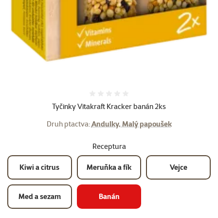
Hodnocení 0%
Tyčinky Vitakraft Kracker banán 2ks
Druh ptactva:
Andulky, Malý papoušek
Receptura
Kiwi a citrus
Meruňka a fík
Vejce
Med a sezam
Banán