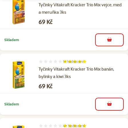
Tyčinky Vitakraft Kracker Trio Mix vejce, med
a meruňka 3ks
Cena
69 Kč
Skladem
do košíku
1×
hodnocení
Hodnocení 100%, počet hodnocení: 1
Tyčinky Vitakraft Kracker Trio Mix banán,
bylinky a kiwi 3ks
Cena
69 Kč
Skladem
do košíku
4×
hodnocení
Hodnocení 100%, počet hodnocení: 4