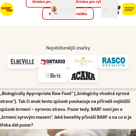
Krmivo pro ptáky
Krmivo pro ryby
můj
můj
Máte dotaz?
košík
účet
men
Krmivo pro teraristiku
Hled
Krmení a výživa psů
Uvažujete o krmení vašeho pejska formou BARF?
Nejoblíbenější značky
Slyšeli jste už někdy v souvislosti se stravováním psa slovo BARF?
Bezpochyby je to v současnosti jeden z populárních směrů v
krmení našich domácích mazlíčků. Samotné slovo BARF je zkratkou
anglického pojmenování „Bones And Raw Food“ (v překladu „kosti
a syrová strava“), ale také se můžete setkat s pojmenováním
„Biologically Appropriate Raw Food“ („biologicky vhodná syrová
strava“). Tak či onak tento způsob poukazuje na přírodě nejbližší
způsob krmení – syrovou stravu. Pozor tedy, BARF není jen o
„krmení syrovým masem“. Jaké benefity přináší BARF a na co si je
třeba dát pozor?