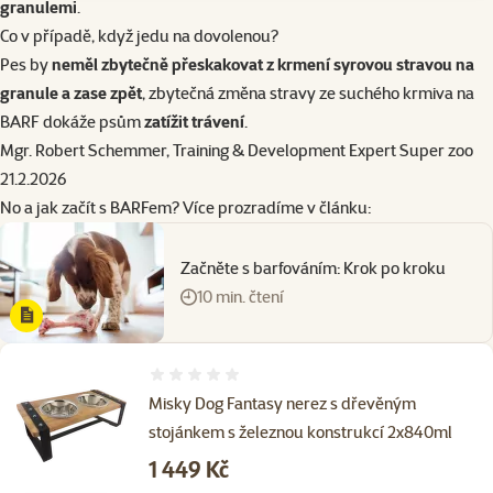
granulemi
.
Co v případě, když jedu na dovolenou?
Pes by
neměl zbytečně přeskakovat z krmení syrovou stravou na
granule a zase zpět
, zbytečná změna stravy ze suchého krmiva na
BARF dokáže psům
zatížit trávení
.
Mgr. Robert Schemmer, Training & Development Expert Super zoo
21.2.2026
No a jak začít s BARFem? Více prozradíme v článku:
Začněte s barfováním: Krok po kroku
10 min. čtení
Hodnocení 0%
Misky Dog Fantasy nerez s dřevěným
stojánkem s železnou konstrukcí 2x840ml
Cena
1 449 Kč