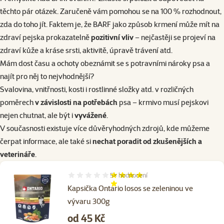
těchto pár otázek. Zaručeně vám pomohou se na 100 % rozhodnout,
zda do toho jít. Faktem je, že BARF jako způsob krmení může mít na
zdraví pejska prokazatelně
pozitivní vliv
– nejčastěji se projeví na
zdraví kůže a kráse srsti, aktivitě, úpravě trávení atd.
Mám dost času a ochoty obeznámit se s potravními nároky psa a
najít pro něj to nejvhodnější?
Svalovina, vnitřnosti, kosti i rostlinné složky atd. v rozličných
poměrech
v závislosti na potřebách
psa – krmivo musí pejskovi
nejen chutnat, ale být i
vyvážené
.
V současnosti existuje více důvěryhodných zdrojů, kde můžeme
čerpat informace, ale také si
nechat poradit od zkušenějších a
veterináře
.
5×
hodnocení
Hodnocení 88%, počet hodnocení: 5
Kapsička Ontario losos se zeleninou ve
vývaru 300g
Cena
od 45 Kč