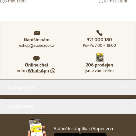
5 min. čtení
10 min. čtení
Napište nám
321 000 180
eshop@superzoo.cz
Po–Pá 7:00 – 18:00
Online chat
206 prodejen
nebo
WhatsApp
jsme vám blízko
Menu v patičce
Pro zákazníky
O společnosti
Stáhněte si aplikaci Super zoo