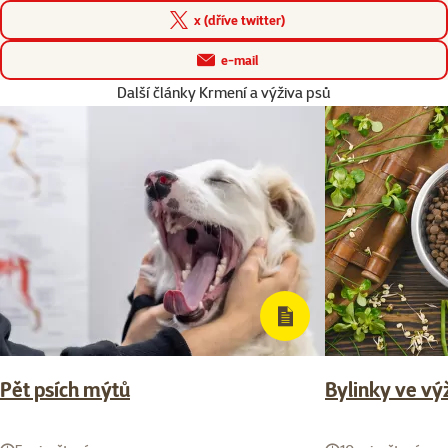
x (dříve twitter)
e-mail
Další články Krmení a výživa psů
Pět psích mýtů
Bylinky ve vý