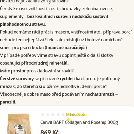
Dokážu najít kvalitní zdroj surovin?
Čerstvé maso, vnitřnosti, kosti, chrupavky, zelenina, ovoce,
suplementy…
bez kvalitních surovin nedokážu sestavit
plnohodnotnou stravu
.
Pokud nemáme rádi práci s masem, vnitřnostmi atd., příprava porcí
nebude ten nejlepší zážitek… ale existují už i
hotové namíchané
směsi
pro psa či kočku (
finančně náročnější
).
V případě potřeby víme stravu doplnit ještě o další
složky
obsahující přírodní
zdroj minerálů
.
Mám prostor pro skladování surovin?
Čerstvé suroviny
se přirozeně
rychleji kazí
, proto je potřebný
mrazák, do kterého si uložíme jednotlivé „denní porce“.
Všeobecně je dobré maso před podáváním nechat
zmrazit –
paraziti
.
1×
hodnocení
Hodnocení 80%, počet hodnocení: 1
Canvit BARF Collagen and Rosehip 800g
Cena
869 Kč