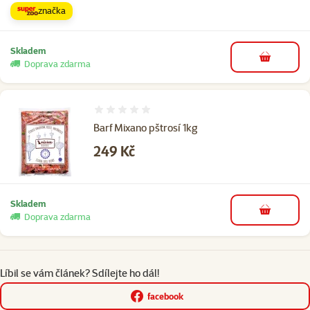
značka
Skladem
do košíku
Doprava zdarma
Hodnocení 0%
Barf Mixano pštrosí 1kg
Cena
249 Kč
Skladem
do košíku
Doprava zdarma
Líbil se vám článek? Sdílejte ho dál!
facebook