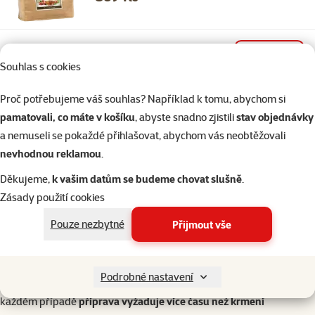
Skladem
do košíku
Doprava zdarma
Souhlas s cookies
Proč potřebujeme váš souhlas? Například k tomu, abychom si
Hodnocení 0%
pamatovali, co máte v košíku
, abyste snadno zjistili
stav objednávky
Barf Vetamix králičí 500g
a nemuseli se pokaždé přihlašovat, abychom vás neobtěžovali
Cena
74 Kč
nevhodnou reklamou
.
Děkujeme,
k vašim datům se budeme chovat slušně
.
Zásady použití cookies
Skladem
do košíku
Doprava zdarma
Pouze nezbytné
Přijmout vše
Mám dostatek času na přípravu?
Nakrájet, navážit, přepočítat, zamrazit, rozmrazit, přidat doplňky,
Podrobné nastavení
podat pejskovi, ale co bychom pro naše chlupáče neudělali… v
každém případě
příprava vyžaduje více času než krmení