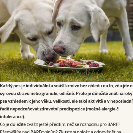
Každý pes je individuální a snáší krmivo bez ohledu na to, zda jde o
syrovou stravu nebo granule, odlišně. Proto je důležité znát nároky
psa vzhledem k jeho věku, velikosti, ale také aktivitě a v neposlední
řadě nepodceňovat zdravotní predispozice (možné alergie či
intolerance).
Co je důležité zvážit ještě předtím, než se rozhodnu pro
BARF
?
Přemýšlíte nad BARFováním? Zkuste si položit a odpovědět na