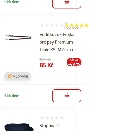
Skladem
do košíku
4×
Hodnocení 95%, počet hodnocení: 4
hodnocení
Vodítko rozdvojka
pro psy Premium
Trixie XS-M černá
Původní cena
169 Kč
Sleva
Cena
85 Kč
-49 %
💥 Výprodej
Skladem
do košíku
Hodnocení 0%
Stopovací