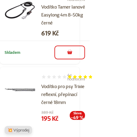
Vodítko Tamer lanové
Easylong 4m 8-50kg
černé
Cena
619 Kč
Skladem
do košíku
4×
Hodnocení 95%, počet hodnocení: 4
hodnocení
Vodítko pro psy Trixie
reflexní, přepínací
černé 18mm
Původní cena
389 Kč
Sleva
Cena
195 Kč
-49 %
💥 Výprodej