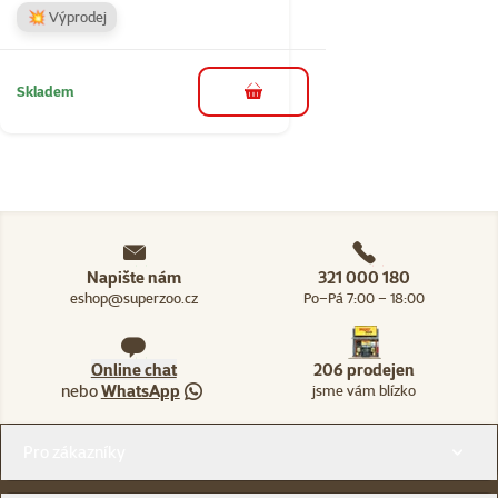
💥 Výprodej
Skladem
do košíku
Napište nám
321 000 180
eshop@superzoo.cz
Po–Pá 7:00 – 18:00
Online chat
206 prodejen
nebo
WhatsApp
jsme vám blízko
Menu v patičce
Pro zákazníky