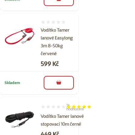
do košíku
Hodnocení 0%
Vodítko Tamer
lanové Easylong
3m 8-50kg
červené
Cena
599 Kč
Skladem
do košíku
1×
Hodnocení 100%, počet hodnocení: 1
hodnocení
Vodítko Tamer lanové
stopovací 10m černé
Cena
449 Kč