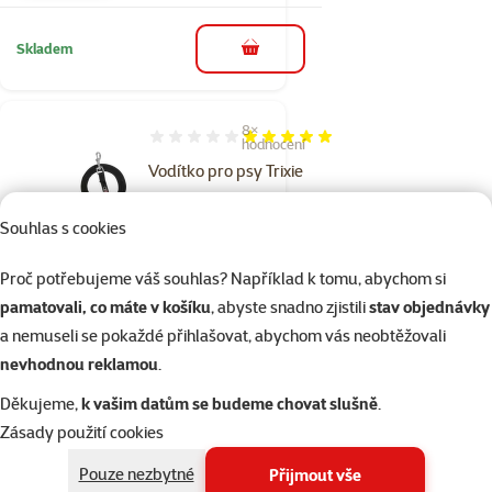
Skladem
do košíku
8×
Hodnocení 100%, počet hodnocení: 8
hodnocení
Vodítko pro psy Trixie
stopovací černé 5m
Souhlas s cookies
Původní cena
179 Kč
Sleva
Cena
90 Kč
-49 %
Proč potřebujeme váš souhlas? Například k tomu, abychom si
💥 Výprodej
pamatovali, co máte v košíku
, abyste snadno zjistili
stav objednávky
a nemuseli se pokaždé přihlašovat, abychom vás neobtěžovali
nevhodnou reklamou
.
Skladem
do košíku
Děkujeme,
k vašim datům se budeme chovat slušně
.
Zásady použití cookies
Hodnocení 0%
Pouze nezbytné
Přijmout vše
Vodítko Tamer