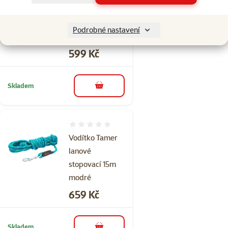
lanové Easylong
3m 8-50kg
Podrobné nastavení
černé
Cena
599 Kč
Skladem
do košíku
Hodnocení 0%
Vodítko Tamer
lanové
stopovací 15m
modré
Cena
659 Kč
Skladem