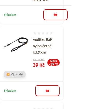
Skladem
do košíku
Hodnocení 0%
Vodítko BaF
nylon černé
1x120cm
Původní cena
64,51 Kč
Sleva
Cena
39 Kč
-39 %
💥 Výprodej
Skladem
do košíku