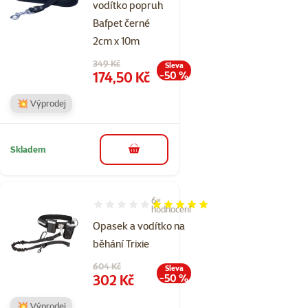
vodítko popruh
Bafpet černé
2cm x 10m
Původní cena
349 Kč
Sleva
Cena
174,50 Kč
-50 %
💥 Výprodej
Skladem
do košíku
6×
Hodnocení 97%, počet hodnocení: 6
hodnocení
Opasek a vodítko na
běhání Trixie
Původní cena
604 Kč
Sleva
Cena
302 Kč
-50 %
💥 Výprodej