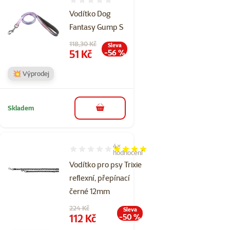
Hodnocení 0%
Vodítko Dog
Fantasy Gump S
Původní cena
118,30 Kč
Sleva
Cena
51 Kč
-56 %
💥 Výprodej
Skladem
do košíku
4×
Hodnocení 80%, počet hodnocení: 4
hodnocení
Vodítko pro psy Trixie
reflexní, přepínací
černé 12mm
Původní cena
224 Kč
Sleva
Cena
112 Kč
-50 %