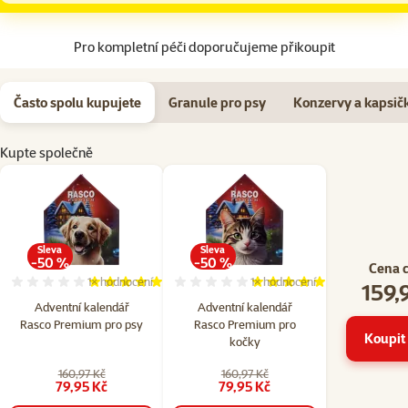
Pro kompletní péči doporučujeme přikoupit
Často spolu kupujete
Granule pro psy
Konzervy a kapsič
Kupte společně
Sleva
Sleva
-50 %
-50 %
Cena 
1×
hodnocení
1×
hodnocení
159,
Hodnocení 100%, počet hodnocení: 1
Hodnocení 100%, počet hodn
Adventní kalendář
Adventní kalendář
Rasco Premium pro psy
Rasco Premium pro
Koupit 
kočky
160,97 Kč
160,97 Kč
79,95 Kč
79,95 Kč