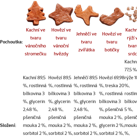
Kachní ve
Hovězí ve
Kachn
Jehněčí ve
Hovězí ve
tvaru
tvaru
rýží 
Pochoutka:
tvaru
tvaru
vánočního
vánoční
tvar
zvířátka
botičky
stromečku
hvězdy
srd
Kachn
77,5 %
Kachní 89,5
Hovězí 89,5
Jehněčí 89,5
Hovězí 69,98
rýže 1
%, rostlinná
%, rostlinná
%, rostlinná
%, treska 20
%,
bílkovina 3
bílkovina 3
bílkovina 3
%, rostlinná
rostli
%, glycerin
%, glycerin
%, glycerin
bílkovina 3
bílkov
2,48 %,
2,48 %,
2,48 %,
%, pšeničná
5 %,
pšeničná
pšeničná
pšeničná
mouka 2 %,
pšeni
Složení:
mouka 2 %,
mouka 2 %,
mouka 2 %,
glycerin 2 %,
mouka
sorbitol 2 %,
sorbitol 2 %,
sorbitol 2 %,
sorbitol 2 %,
%,