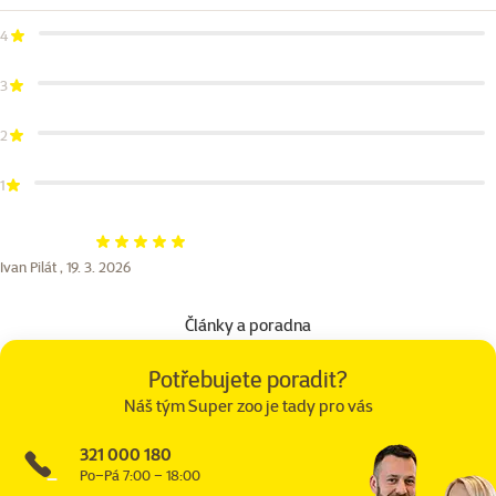
4
3
2
1
Hodnocení 100%
Ivan Pilát ,
19. 3. 2026
Články a poradna
Potřebujete poradit?
Náš tým Super zoo je tady pro vás
321 000 180
Po–Pá 7:00 – 18:00