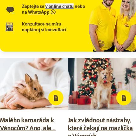
Zeptejte se
v online chatu
nebo
na
WhatsApp
Konzultace na míru
naplánuj si konzultaci
Malého kamaráda k
Jak zvládnout nástrahy,
Vánocům? Ano, ale…
které čekají na mazlíčka
o Vánocích