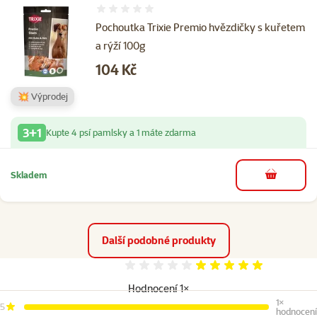
Hodnocení 0%
Pochoutka Trixie Premio hvězdičky s kuřetem
a rýží 100g
Cena
104 Kč
💥 Výprodej
3+1
Kupte 4 psí pamlsky a 1 máte zdarma
Skladem
do košíku
Další podobné produkty
Hodnocení 100%
Hodnocení 1×
1×
5
hodnocení