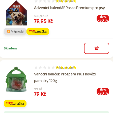
1×
hodnocení
Hodnocení 100%, počet hodnocení: 1
Adventní kalendář Rasco Premium pro psy
Původní cena
160,97 Kč
Sleva
Cena
79,95 Kč
-50 %
💥 Výprodej
značka
Skladem
do košíku
1×
hodnocení
Hodnocení 100%, počet hodnocení: 1
Vánoční balíček Prospera Plus hovězí
pamlsky 120g
Původní cena
99 Kč
Sleva
Cena
79 Kč
-20 %
značka