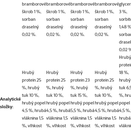
bramborové
bramborové
bramborové
bramborové
glycer
škrob 1 %,
škrob 1 %,
škrob 1 %,
škrob 1 %,
3 %,
sorban
sorban
sorban
sorban
sorbit
draselný
draselný
draselný
draselný
1,48 %
0,02 %.
0,02 %.
0,02 %.
0,02 %.
sorba
drase
0,02 
Hrub
protei
Hrubý
Hrubý
Hrubý
Hrubý
18 %,
protein 25
protein 25
protein 23
protein 25
hrubý
%, hrubý
%, hrubý
%, hrubý
%, hrubý
tuk 6,
tuk 10 %,
tuk 10 %,
tuk 15 %,
tuk 10 %,
%, hr
Analytické
hrubý popel
hrubý popel
hrubý popel
hrubý popel
popel
složky:
4,5 %, hrubá
4,5 %, hrubá
5,5 %, hrubá
4,5 %, hrubá
4,5 %,
vláknina 1,5
vláknina 1,5
vláknina 1,5
vláknina 1,5
hrubá
%, vlhkost
%, vlhkost
%, vlhkost
%, vlhkost
vlákn