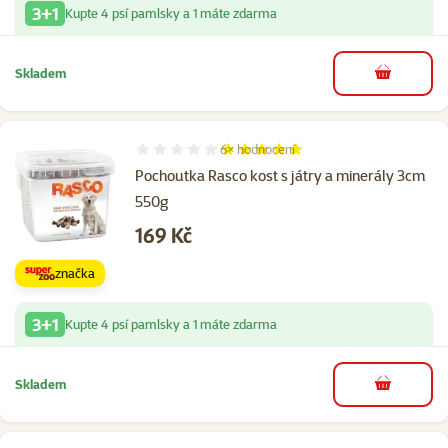
3+1
Kupte 4 psí pamlsky a 1 máte zdarma
Skladem
do košíku
6×
hodnocení
Hodnocení 100%, počet hodnocení: 6
Pochoutka Rasco kost s játry a minerály 3cm
550g
Cena
169 Kč
značka
3+1
Kupte 4 psí pamlsky a 1 máte zdarma
Skladem
do košíku