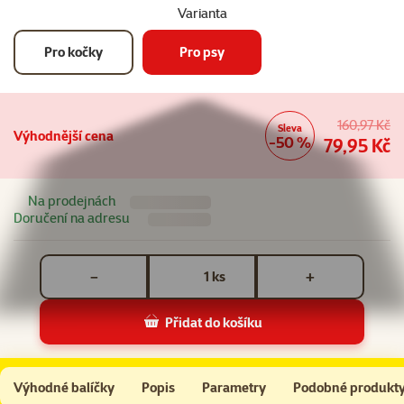
Varianta
Pro kočky
Pro psy
160,97 Kč
Sleva
Výhodnější cena
-50 %
79,95 Kč
Na prodejnách
Doručení na adresu
Počet kusů *
ks
−
+
Přidat do košíku
Adventní kalendář Rasco Premium pro psy
Do košíku
Výhodné balíčky
Popis
Parametry
Podobné produkt
Na začátek stránky