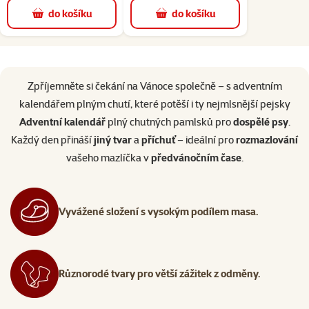
do košíku
do košíku
superzoo.product.detail.content
Zpříjemněte si čekání na Vánoce společně – s adventním
kalendářem plným chutí, které potěší i ty nejmlsnější pejsky
Adventní kalendář
plný chutných pamlsků pro
dospělé psy
.
Každý den přináší
jiný tvar
a
příchuť
– ideální pro
rozmazlování
vašeho mazlíčka v
předvánočním čase
.
Vyvážené složení s vysokým podílem masa.
Různorodé tvary pro větší zážitek z odměny.