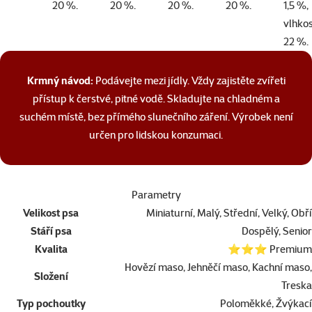
20 %.
20 %.
20 %.
20 %.
1,5 %,
vlhko
22 %.
Krmný návod:
Podávejte mezi jídly. Vždy zajistěte zvířeti
přístup k čerstvé, pitné vodě. Skladujte na chladném a
suchém místě, bez přímého slunečního záření. Výrobek není
určen pro lidskou konzumaci.
Parametry
Velikost psa
Miniaturní, Malý, Střední, Velký, Obří
Stáří psa
Dospělý, Senior
Kvalita
⭐⭐⭐ Premium
Hovězí maso, Jehněčí maso, Kachní maso,
Složení
Treska
Typ pochoutky
Poloměkké, Žvýkací