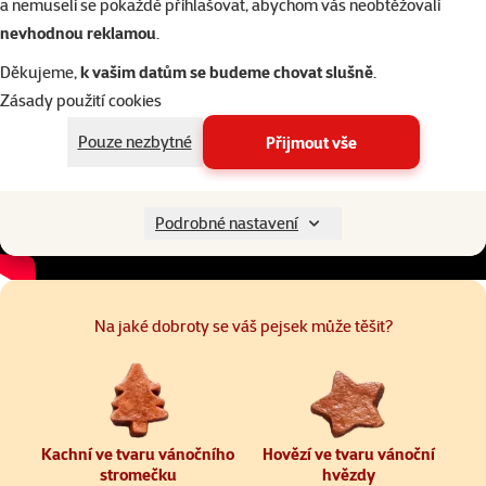
a nemuseli se pokaždé přihlašovat, abychom vás neobtěžovali
nevhodnou reklamou
.
Děkujeme,
k vašim datům se budeme chovat slušně
.
Zásady použití cookies
Pouze nezbytné
Přijmout vše
Podrobné nastavení
Na jaké dobroty se váš pejsek může těšit?
Kachní ve tvaru vánočního
Hovězí ve tvaru vánoční
stromečku
hvězdy