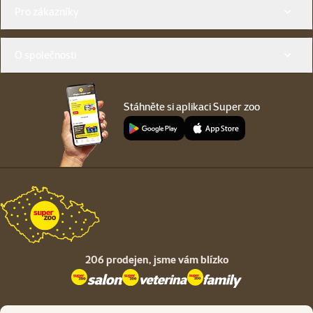
Menu v patičce
Pro zákazníky
O společnosti
Stáhněte si aplikaci Super zoo
206 prodejen,
jsme vám blízko