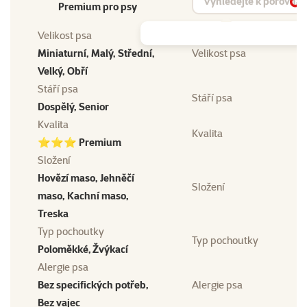
Premium pro psy
Vy
Velikost psa
Miniaturní, Malý, Střední,
Velikost psa
Velký, Obří
Stáří psa
Stáří psa
Dospělý, Senior
Kvalita
Kvalita
⭐⭐⭐ Premium
Složení
Hovězí maso, Jehněčí
Složení
maso, Kachní maso,
Treska
Typ pochoutky
Typ pochoutky
Poloměkké, Žvýkací
Alergie psa
Bez specifických potřeb,
Alergie psa
Bez vajec