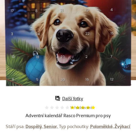
Další fotky
Hodnocení 100%, počet hodnocení:
1×
hodnocení
Adventní kalendář Rasco Premium pro psy
Stáří psa:
Dospělý, Senior,
Typ pochoutky:
Poloměkké, Žvýkací