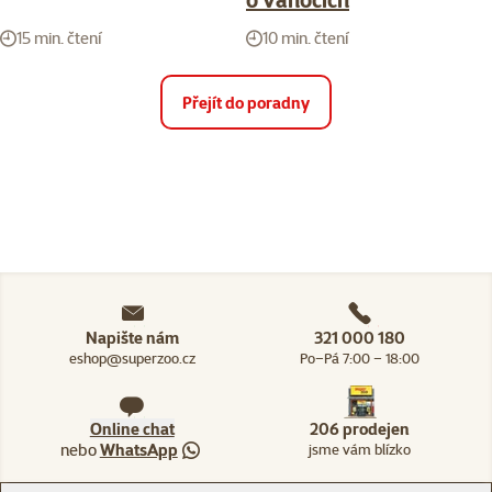
15 min. čtení
10 min. čtení
Přejít do poradny
Napište nám
321 000 180
eshop@superzoo.cz
Po–Pá 7:00 – 18:00
Online chat
206 prodejen
nebo
WhatsApp
jsme vám blízko