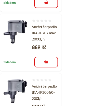
Skladem
do košíku
Hodnocení 0%
Vnitřní čerpadlo
JKA-IP202 max
2000l/h
Cena
889 Kč
Skladem
do košíku
Hodnocení 0%
Vnitřní čerpadlo
JKA-IP200 50-
200l/h