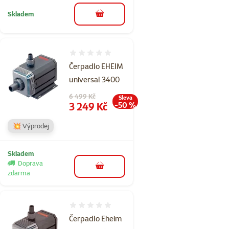
Skladem
do košíku
Hodnocení 0%
Čerpadlo EHEIM
universal 3400
Původní cena
6 499 Kč
Sleva
Cena
3 249 Kč
-50 %
💥 Výprodej
Skladem
Doprava
do košíku
zdarma
Hodnocení 0%
Čerpadlo Eheim