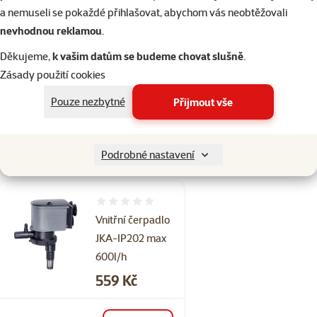
a nemuseli se pokaždé přihlašovat, abychom vás neobtěžovali
Hodnocení 0%
nevhodnou reklamou
.
Vnitřní čerpadlo
Děkujeme,
k vašim datům se budeme chovat slušně
.
JKA-IP201 50-
Zásady použití cookies
400l/h
Cena
529 Kč
Pouze nezbytné
Přijmout vše
Skladem
do košíku
Podrobné nastavení
Hodnocení 0%
Vnitřní čerpadlo
JKA-IP202 max
600l/h
Cena
559 Kč