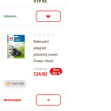
Cena
519 Kč
Skladem
do košíku
Hodnocení 0%
Náhradní
adaptér
plastový Juwel
Power Head
Původní cena
249,01 Kč
Sleva
Cena
124 Kč
-50 %
💥 Výprodej
Nedostupné
detail