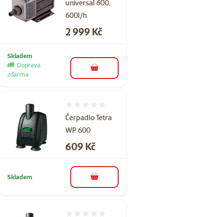
universal 600,
600l/h
Cena
2 999 Kč
Skladem
Doprava
do košíku
zdarma
Hodnocení 0%
Čerpadlo Tetra
WP 600
Cena
609 Kč
Skladem
do košíku
Hodnocení 0%