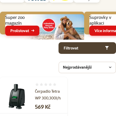
Aktuální akce
Super zoo
Suprovky v
magazín
aplikaci
Prolistovat
Více informa
Parametrický filtr
Vybrané filtry
Produkty v kategorii Akvarijní čerpadla
Filtrovat
Nejprodávanější
Hodnocení 0%
Čerpadlo Tetra
WP 300,300l/h
Cena
569 Kč