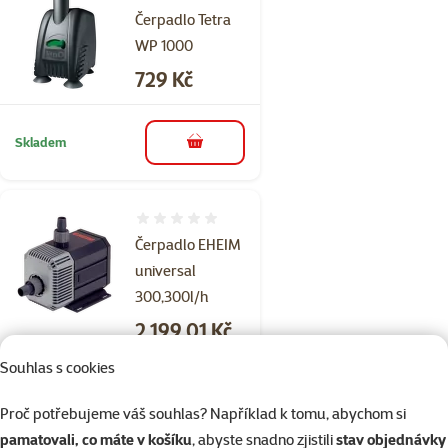
Čerpadlo Tetra
WP 1000
Cena
729 Kč
Skladem
do košíku
Hodnocení 0%
Čerpadlo EHEIM
universal
300,300l/h
Cena
2 199,01 Kč
Souhlas s cookies
Skladem
Doprava
do košíku
Proč potřebujeme váš souhlas? Například k tomu, abychom si
zdarma
pamatovali, co máte v košíku
, abyste snadno zjistili
stav objednávky