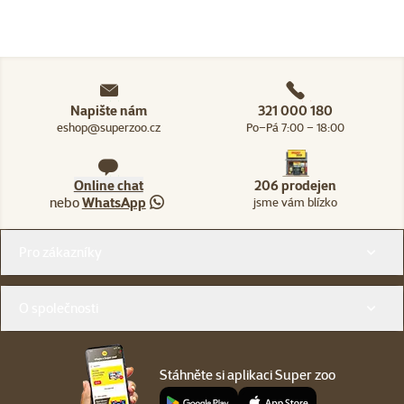
Napište nám
321 000 180
eshop@superzoo.cz
Po–Pá 7:00 – 18:00
Online chat
206 prodejen
nebo
WhatsApp
jsme vám blízko
Menu v patičce
Pro zákazníky
O společnosti
Stáhněte si aplikaci Super zoo