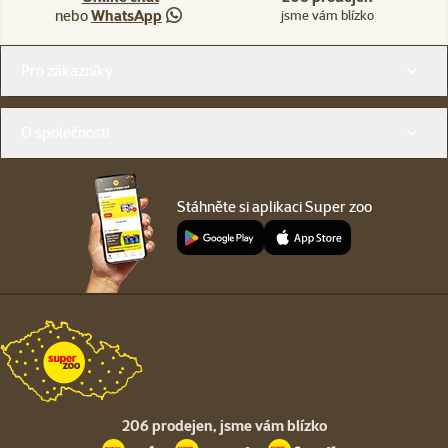
nebo
WhatsApp
jsme vám blízko
Menu v patičce
Pro zákazníky
O společnosti
Stáhněte si aplikaci Super zoo
206 prodejen,
jsme vám blízko