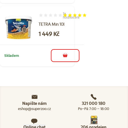
1×
Hodnocení 100%, počet hodnocení: 1
hodnocení
TETRA Min 10l
Cena
1 449 Kč
Skladem
do košíku
Napište nám
321 000 180
eshop@superzoo.cz
Po–Pá 7:00 – 18:00
Online chat
206 prodejen