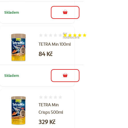
Skladem
do košíku
4×
Hodnocení 100%, počet hodnocení: 4
hodnocení
TETRA Min 100ml
Cena
84 Kč
Skladem
do košíku
Hodnocení 0%
TETRA Min
Crisps 500ml
Cena
329 Kč