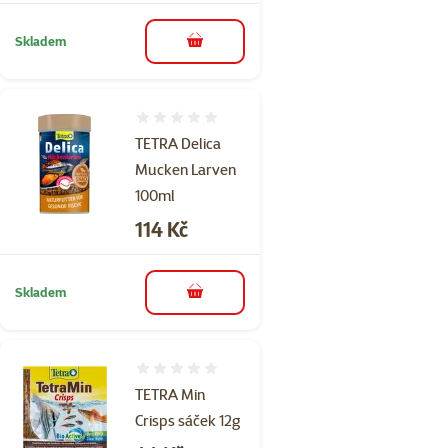
Skladem
do košíku
Hodnocení 0%
TETRA Delica
Mucken Larven
100ml
Cena
114 Kč
Skladem
do košíku
Hodnocení 0%
TETRA Min
Crisps sáček 12g