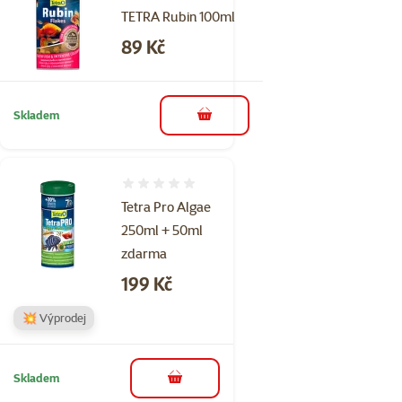
TETRA Rubin 100ml
Cena
89 Kč
Skladem
do košíku
Hodnocení 0%
Tetra Pro Algae
250ml + 50ml
zdarma
Cena
199 Kč
💥 Výprodej
Skladem
do košíku