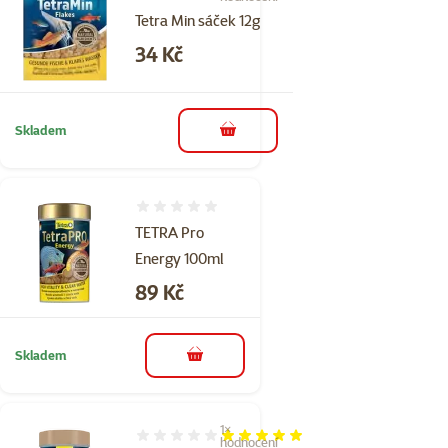
Tetra Min sáček 12g
Cena
34 Kč
Skladem
do košíku
Hodnocení 0%
TETRA Pro
Energy 100ml
Cena
89 Kč
Skladem
do košíku
1×
Hodnocení 100%, počet hodnocení: 1
hodnocení