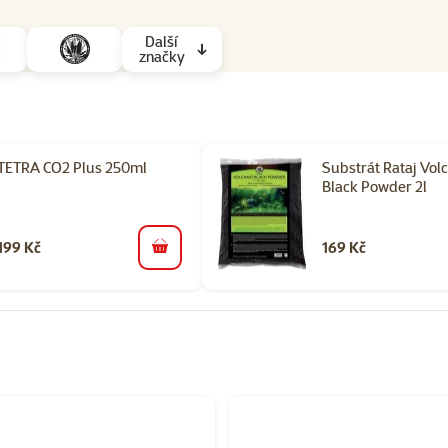
Další
značky
TETRA CO2 Plus 250ml
Substrát Rataj Vol
Black Powder 2l
199 Kč
169 Kč
do košíku
rii Péče o akvarijní rostliny