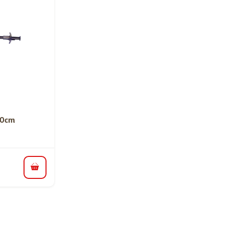
ní 0%
 40cm
do košíku