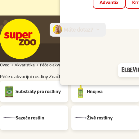
Advantix
Krm
Máte dotaz?
E-sh
Úvod
Akvaristika
Péče o akvarijní rostliny
Péče o akvarijní rostliny Zna
Péče o akvarijní rostliny Značky: Eheim
Podkategorie
Substráty pro rostliny
Hnojiva
Sazeče rostlin
Živé rostliny