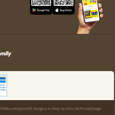
vířátka milujeme
UX design
a
e-shop na míru
od
PeckaDesign