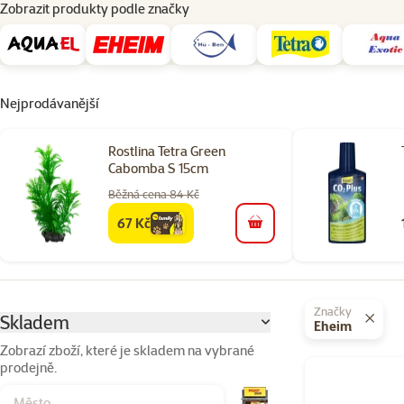
Zobrazit produkty podle značky
Nejprodávanější
Rostlina Tetra Green
Cabomba S 15cm
Běžná cena 84 Kč
67 Kč
family
cena
do košíku
Parametrický filtr
Vybrané filtry
Značky
Skladem
Eheim
Zobrazí zboží, které je skladem na vybrané
prodejně.
Produkty v katego