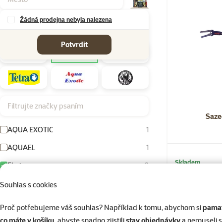
Žádná prodejna nebyla nalezena
Značky
Potvrdit
Filtrujte značky psaním
Saze
AQUA EXOTIC
1
AQUAEL
1
Skladem
Eheim
2
HU-BEN
1
Souhlas s cookies
Rataj
22
Proč potřebujeme váš souhlas? Například k tomu, abychom si
pamat
Tetra
17
co máte v košíku
, abyste snadno zjistili
stav objednávky
a nemuseli 