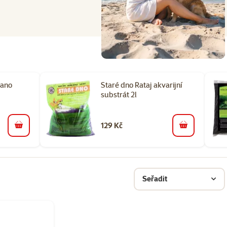
cano
Staré dno Rataj akvarijní
substrát 2l
129 Kč
do košíku
do košíku
Seřadit