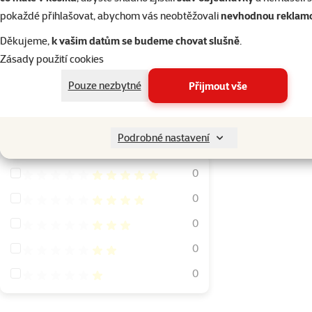
pokaždé přihlašovat, abychom vás neobtěžovali
nevhodnou reklam
cena od-do
Děkujeme,
k vašim datům se budeme chovat slušně
.
Zásady použití cookies
Pouze nezbytné
Přijmout vše
19 Kč
1 599 Kč
Hodnocení
Podrobné nastavení
Hodnocení 100%
0
Hodnocení 80%
0
Hodnocení 60%
0
Hodnocení 40%
0
Hodnocení 20%
0