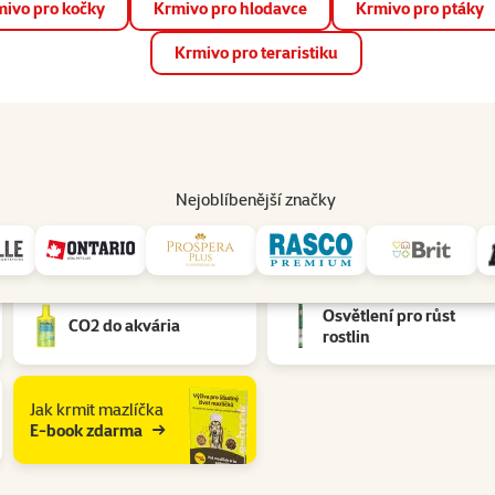
ivo pro kočky
Krmivo pro hlodavce
Krmivo pro ptáky
📱 Stáhněte si novou aplikaci Super zoo.
Více informací
Krmivo pro teraristiku
op
Akce a slevy
Prodejny
Služby
Poradna
Pomá
206
Nejoblíbenější značky
čky: Eheim
Osvětlení pro růst
CO2 do akvária
rostlin
Jak krmit mazlíčka
E-book zdarma