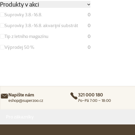
Produkty v akci
Suprovky 3.8.-16.8.
0
Suprovky 3.8.-16.8. akvarijní substrát
0
Tip z letního magazínu
0
Výprodej 50 %
0
Napište nám
321 000 180
eshop@superzoo.cz
Po–Pá 7:00 – 18:00
Menu v patičce
Pro zákazníky