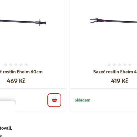
Hodnocení 0%
Hodnoce
č rostlin Eheim 60cm
Sazeč rostlin Eheim
Cena
Cena
469 Kč
419 Kč
Skladem
do košíku
ovali,
se