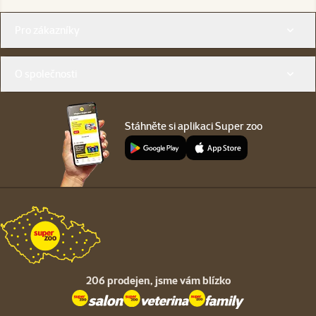
Menu v patičce
Pro zákazníky
O společnosti
Stáhněte si aplikaci Super zoo
206 prodejen,
jsme vám blízko