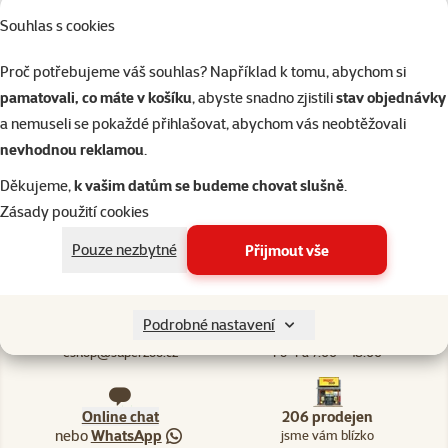
Akvaflor HU-BEN
Souhlas s cookies
hnojivo na rostliny
180ml
Proč potřebujeme váš souhlas? Například k tomu, abychom si
pamatovali, co máte v košíku
, abyste snadno zjistili
stav objednávky
Cena
79 Kč
a nemuseli se pokaždé přihlašovat, abychom vás neobtěžovali
nevhodnou reklamou
.
Skladem
do košíku
Děkujeme,
k vašim datům se budeme chovat slušně
.
Zásady použití cookies
Pouze nezbytné
Přijmout vše
Podrobné nastavení
Napište nám
321 000 180
eshop@superzoo.cz
Po–Pá 7:00 – 18:00
Online chat
206 prodejen
nebo
WhatsApp
jsme vám blízko