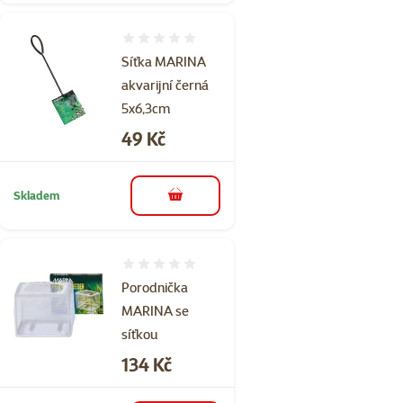
Hodnocení 0%
Síťka MARINA
akvarijní černá
5x6,3cm
Cena
49 Kč
Skladem
do košíku
Hodnocení 0%
Porodnička
MARINA se
síťkou
Cena
134 Kč