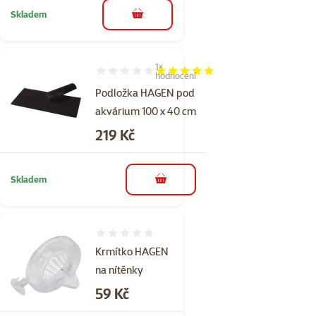
Skladem
do košíku
1×
Hodnocení 100%, počet hodnocení: 1
hodnocení
Podložka HAGEN pod
akvárium 100 x 40 cm
Cena
219 Kč
Skladem
do košíku
Hodnocení 0%
Krmítko HAGEN
na nítěnky
Cena
59 Kč