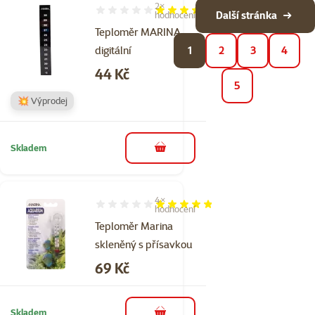
2×
Hodnocení 100%, počet hodnocení: 2
Další stránka
hodnocení
Teploměr MARINA
digitální
1
2
3
4
Cena
44 Kč
5
💥 Výprodej
Skladem
do košíku
4×
Hodnocení 95%, počet hodnocení: 4
hodnocení
Teploměr Marina
skleněný s přísavkou
Cena
69 Kč
Skladem