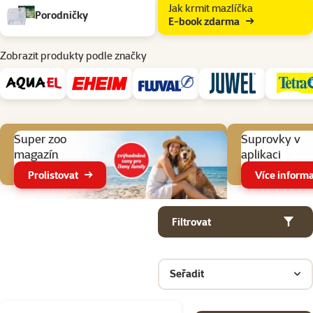
Jak krmit mazlíčka
Porodničky
E-book zdarma
Zobrazit produkty podle značky
Aktuální akce
Super zoo
Suprovky v
magazín
aplikaci
Prolistovat
Více informa
Parametrický filtr
Vybrané filtry
Produkty v kategorii Příslušenství k akváriu
Filtrovat
Seřadit