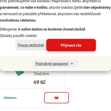
Proč potřebujeme váš souhlas? Například k tomu, abychom si
Porodnička MARINA
pamatovali, co máte v košíku
, abyste snadno zjistili
stav objednávky
trojdílná
a nemuseli se pokaždé přihlašovat, abychom vás neobtěžovali
Cena
119 Kč
nevhodnou reklamou
.
Děkujeme,
k vašim datům se budeme chovat slušně
.
Skladem
do košíku
Zásady použití cookies
Pouze nezbytné
Přijmout vše
1×
Hodnocení 100%, počet hodnocení: 1
hodnocení
Síťka MARINA
Podrobné nastavení
akvarijní černá
7,5x6,3cm
Cena
49 Kč
Skladem
do košíku