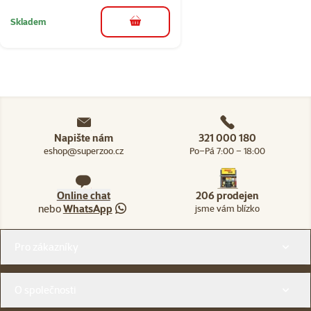
Skladem
do košíku
Napište nám
321 000 180
eshop@superzoo.cz
Po–Pá 7:00 – 18:00
Online chat
206 prodejen
nebo
WhatsApp
jsme vám blízko
Menu v patičce
Pro zákazníky
O společnosti