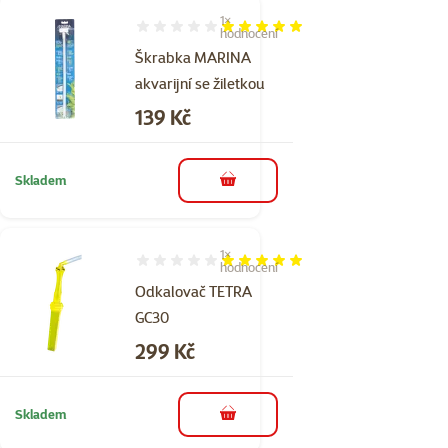
1×
Hodnocení 100%, počet hodnocení: 1
hodnocení
Škrabka MARINA
akvarijní se žiletkou
Cena
139 Kč
Skladem
do košíku
1×
Hodnocení 100%, počet hodnocení: 1
hodnocení
Odkalovač TETRA
GC30
Cena
299 Kč
Skladem
do košíku