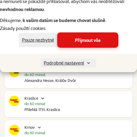
a nemuseli se pokaždé přihlašovat, abychom vás neobtěžovali
nevhodnou reklamou
.
Kolín Ovčáry
pozítří
Děkujeme,
k vašim datům se budeme chovat slušně
.
Ovčáry 304, Ovčáry
Zásady použití cookies
Pouze nezbytné
Přijmout vše
Kozomín
do 60 minut
RP Kozomín č.p. 508, Kozomín
Podrobné nastavení
Králův Dvůr
do 60 minut
Alexandra Hesse, Králův Dvůr
Kraslice
do 60 minut
Přilehlá 1731, Kraslice
Krnov
do 60 minut