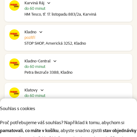
Karviná Ráj
do 60 minut
HM Tesco, tř. 17. listopadu 883/2a, Karviná
Kladno
pozítří
STOP SHOP, Americká 3252, Kladno
Kladno-Central
do 60 minut
Petra Bezruče 3388, Kladno
Klatovy
do 60 minut
NC Škodovka, Domažlická 948, Klatovy
Souhlas s cookies
Kolín
Proč potřebujeme váš souhlas? Například k tomu, abychom si
do 60 minut
pamatovali, co máte v košíku
, abyste snadno zjistili
stav objednávky
Polepská 979, Kolín