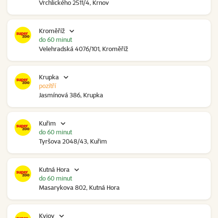
Vrchlického 2511/4, Krnov
Kroměříž
do 60 minut
Velehradská 4076/101, Kroměříž
Krupka
pozítří
Jasmínová 386, Krupka
Kuřim
do 60 minut
Tyršova 2048/43, Kuřim
Kutná Hora
do 60 minut
Masarykova 802, Kutná Hora
Kyjov