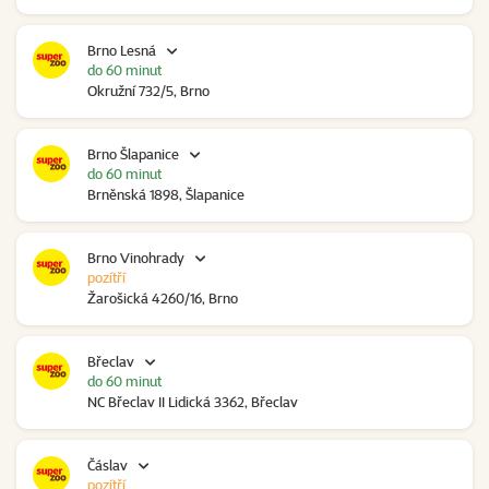
Brno Lesná
do 60 minut
Okružní 732/5, Brno
Brno Šlapanice
do 60 minut
Brněnská 1898, Šlapanice
Brno Vinohrady
pozítří
Žarošická 4260/16, Brno
Břeclav
do 60 minut
NC Břeclav II Lidická 3362, Břeclav
Čáslav
pozítří