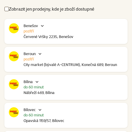
Zobrazit jen prodejny, kde je zboží dostupné
Benešov
pozítří
Červené Vršky 2235, Benešov
Beroun
pozítří
City market (bývalé A-CENTRUM), Konečná 689, Beroun
Bílina
do 60 minut
Nábřeží 469, Bílina
Bílovec
do 60 minut
Opavská 1159/57, Bílovec