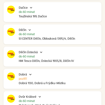
Dačice
do 60 minut
Toužínská 199, Dačice
Děčín
do 60 minut
S1 CENTER Děčín, Oblouková 1395/4, Děčín
Děčín Ústecká
do 60 minut
HM Tesco Děčín, Ústecká 1905/8, Děčín IV
Dobrá
pozítří
Dobrá 1130, Dobrá u Frýdku-Místku
Dvůr Králové
do 60 minut