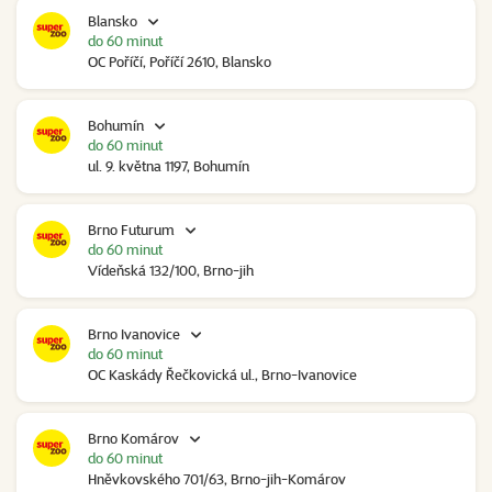
Blansko
do 60 minut
OC Poříčí, Poříčí 2610, Blansko
Bohumín
do 60 minut
ul. 9. května 1197, Bohumín
Brno Futurum
do 60 minut
Vídeňská 132/100, Brno-jih
Brno Ivanovice
do 60 minut
OC Kaskády Řečkovická ul., Brno-Ivanovice
Brno Komárov
do 60 minut
Hněvkovského 701/63, Brno-jih-Komárov