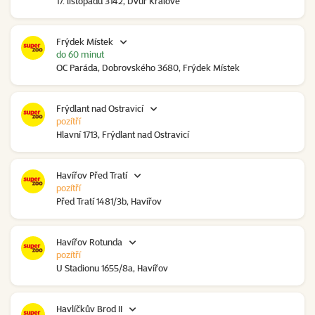
17. listopadu 3142, Dvůr Králové
Frýdek Místek
do 60 minut
OC Paráda, Dobrovského 3680, Frýdek Místek
Frýdlant nad Ostravicí
pozítří
Hlavní 1713, Frýdlant nad Ostravicí
Havířov Před Tratí
pozítří
Před Tratí 1481/3b, Havířov
Havířov Rotunda
pozítří
U Stadionu 1655/8a, Havířov
Havlíčkův Brod II