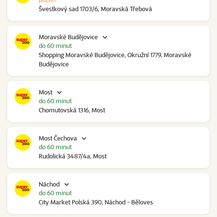
Švestkový sad 1703/6, Moravská Třebová
Moravské Budějovice
do 60 minut
Shopping Moravské Budějovice, Okružní 1779, Moravské
Budějovice
Most
do 60 minut
Chomutovská 1316, Most
Most Čechova
do 60 minut
Rudolická 3487/4a, Most
Náchod
do 60 minut
City Market Polská 390, Náchod - Běloves