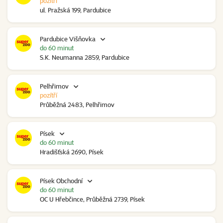
pozítří
ul. Pražská 199, Pardubice
Pardubice Višňovka
do 60 minut
S.K. Neumanna 2859, Pardubice
Pelhřimov
pozítří
Průběžná 2483, Pelhřimov
Písek
do 60 minut
Hradišťská 2690, Písek
Písek Obchodní
do 60 minut
OC U Hřebčince, Průběžná 2739, Písek