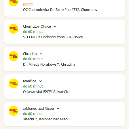
pozítří
OC Chomutovka Dr. Farského 4732, Chomutov
Chomutov Otvice
do 60 minut
S1 CENTER Obchodní zóna 331, Otvice
Chrudim
do 60 minut
Dr. Milady Horákové 11, Chrudim
Ivančice
do 60 minut
Oslavanská 1597/118, Ivančice
Jablonec nad Nisou
do 60 minut
Jateční 2, Jablonec nad Nisou