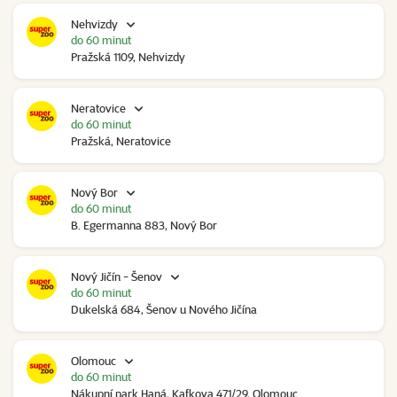
Nehvizdy
do 60 minut
Pražská 1109, Nehvizdy
Neratovice
do 60 minut
Pražská, Neratovice
Nový Bor
do 60 minut
B. Egermanna 883, Nový Bor
Nový Jičín - Šenov
do 60 minut
Dukelská 684, Šenov u Nového Jičína
Olomouc
do 60 minut
Nákupní park Haná, Kafkova 471/29, Olomouc