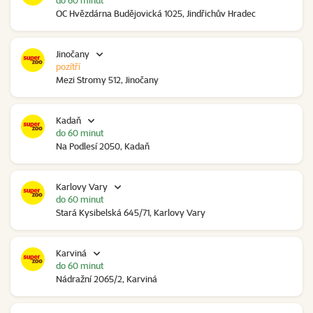
do 60 minut
OC Hvězdárna Budějovická 1025, Jindřichův Hradec
Jinočany
pozítří
Mezi Stromy 512, Jinočany
Kadaň
do 60 minut
Na Podlesí 2050, Kadaň
Karlovy Vary
do 60 minut
Stará Kysibelská 645/71, Karlovy Vary
Karviná
do 60 minut
Nádražní 2065/2, Karviná