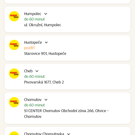
Humpolec
do 60 minut
ul. Okružní, Humpolec
Hustopeče
pozítří
Starovice 901, Hustopeče
Cheb
do 60 minut
Pivovarská 1677, Cheb 2
Chomutov
do 60 minut
S1 CENTER Chomutov Obchodní zóna 266, Otvice -
Chomutov
Chomutov Chomutovka