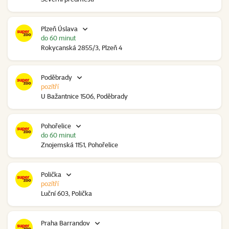
Plzeň Úslava
do 60 minut
Rokycanská 2855/3, Plzeň 4
Poděbrady
pozítří
U Bažantnice 1506, Poděbrady
Pohořelice
do 60 minut
Znojemská 1151, Pohořelice
Polička
pozítří
Luční 603, Polička
Praha Barrandov