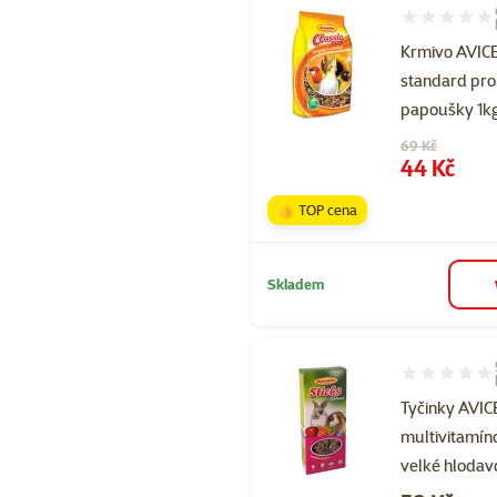
Hodnocení 93
Krmivo AVI
standard pro
papoušky 1k
Původní cena
69 Kč
Cena
44 Kč
👍 TOP cena
Skladem
Hodnocení 10
Tyčinky AVI
multivitamín
velké hlodav