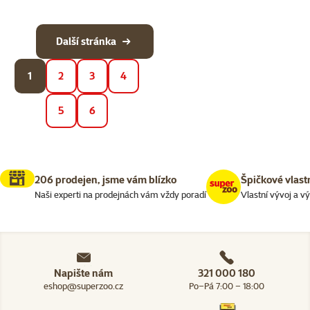
Další stránka
1
2
3
4
5
6
206 prodejen, jsme vám blízko
Špičkové vlast
Naši experti na prodejnách vám vždy poradí
Vlastní vývoj a v
Napište nám
321 000 180
eshop@superzoo.cz
Po–Pá 7:00 – 18:00