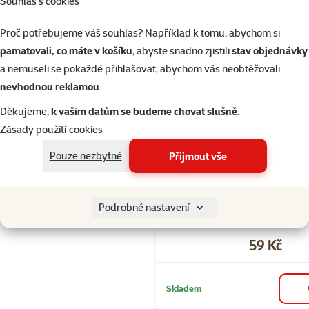
Souhlas s cookies
Hodnocení 10
Avicentra spe
Proč potřebujeme váš souhlas? Například k tomu, abychom si
morčata 1kg
pamatovali, co máte v košíku
, abyste snadno zjistili
stav objednávky
Cena
79 Kč
a nemuseli se pokaždé přihlašovat, abychom vás neobtěžovali
nevhodnou reklamou
.
Skladem
Děkujeme,
k vašim datům se budeme chovat slušně
.
Zásady použití cookies
Pouze nezbytné
Přijmout vše
Hodnocení 90
Krmivo AVI
standart pro 
Podrobné nastavení
1kg
Cena
59 Kč
Skladem