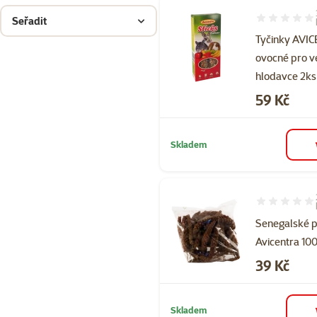
Seřadit
Hodnocení 10
Tyčinky AVI
ovocné pro v
hlodavce 2ks
Cena
59 Kč
Skladem
Hodnocení 98
Senegalské 
Avicentra 10
Cena
39 Kč
Skladem