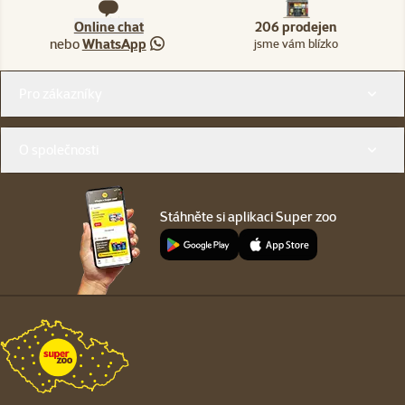
Online chat
206 prodejen
nebo
WhatsApp
jsme vám blízko
Menu v patičce
Pro zákazníky
O společnosti
Stáhněte si aplikaci Super zoo