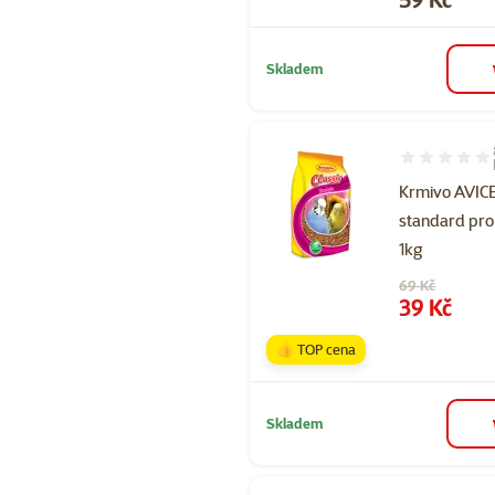
Skladem
Hodnocení 90
Krmivo AVI
standard pro
1kg
Původní cena
69 Kč
Cena
39 Kč
👍 TOP cena
Skladem