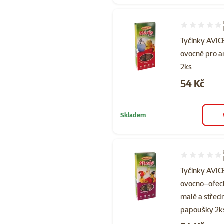
Hodnocení 10
Tyčinky AVI
ovocné pro 
2ks
Cena
54 Kč
Skladem
Hodnocení 95
Tyčinky AVI
ovocno–ořec
malé a střed
papoušky 2k