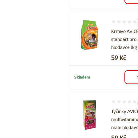
Hodnocení 91
Krmivo AVI
standart pro
hlodavce 1kg
Cena
59 Kč
Skladem
Hodnocení 94
Tyčinky AVI
multivitamín
malé hlodavc
Cena
59 Kč