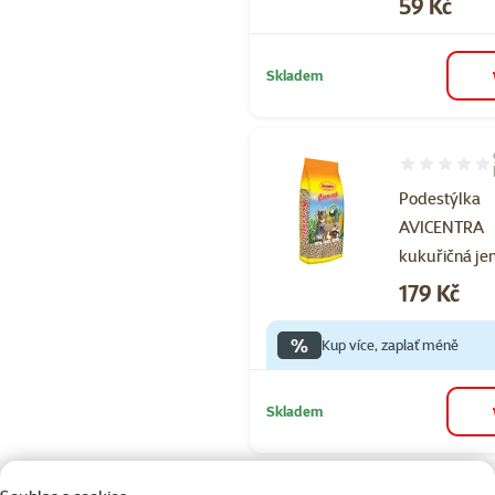
Cena
59 Kč
Skladem
Hodnocení 84
Podestýlka
AVICENTRA
kukuřičná je
Cena
179 Kč
%
Kup více, zaplať méně
Skladem