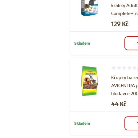
králíky Adult
Complete+ 7
Cena
129 Kč
Skladem
Hodnocení 87
Křupky bare
AVICENTRA 
hlodavce 20
Cena
44 Kč
Skladem