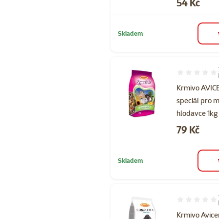
Cena
54 Kč
Skladem
Hodnocení 10
Krmivo AVI
speciál pro 
hlodavce 1kg
Cena
79 Kč
Skladem
Hodnocení 10
Krmivo Avice