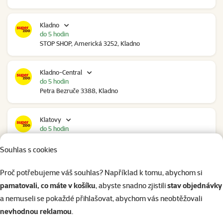
Kladno
do 5 hodin
STOP SHOP, Americká 3252, Kladno
Kladno-Central
do 5 hodin
Petra Bezruče 3388, Kladno
Klatovy
do 5 hodin
NC Škodovka, Domažlická 948, Klatovy
Souhlas s cookies
Kolín
Proč potřebujeme váš souhlas? Například k tomu, abychom si
do 4 hodin
pamatovali, co máte v košíku
, abyste snadno zjistili
stav objednávky
Polepská 979, Kolín
a nemuseli se pokaždé přihlašovat, abychom vás neobtěžovali
nevhodnou reklamou
.
Kolín Ovčáry