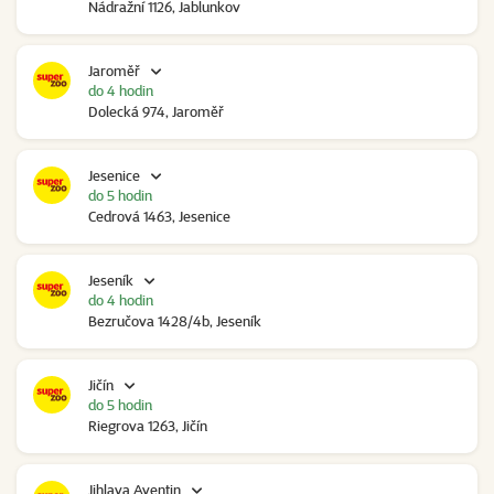
Nádražní 1126, Jablunkov
Jaroměř
do 4 hodin
Dolecká 974, Jaroměř
Jesenice
do 5 hodin
Cedrová 1463, Jesenice
Jeseník
do 4 hodin
Bezručova 1428/4b, Jeseník
Jičín
do 5 hodin
Riegrova 1263, Jičín
Jihlava Aventin