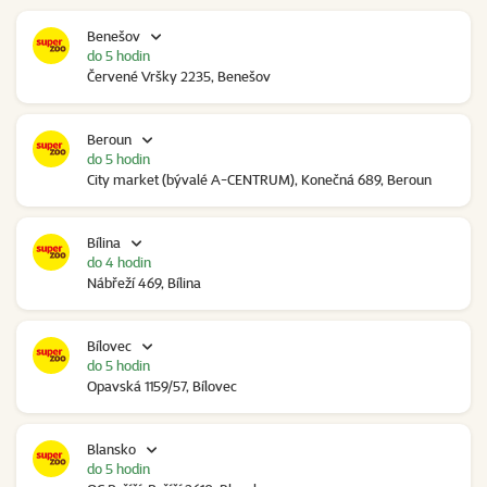
Benešov
do 5 hodin
Červené Vršky 2235, Benešov
Beroun
do 5 hodin
City market (bývalé A-CENTRUM), Konečná 689, Beroun
Bílina
do 4 hodin
Nábřeží 469, Bílina
Bílovec
do 5 hodin
Opavská 1159/57, Bílovec
Blansko
do 5 hodin