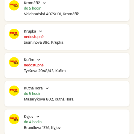
Kroměříž
do 5 hodin
Velehradská 4076/101, Kroměříž
Krupka
nedostupné
Jasmínová 386, Krupka
Kuřim
nedostupné
Tyršova 2048/43, Kuřim
Kutná Hora
do 5 hodin
Masarykova 802, Kutná Hora
Kyjov
do 4 hodin
Brandlova 1376, Kyjov