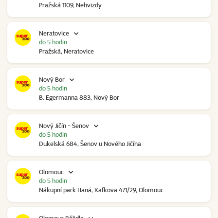
Pražská 1109, Nehvizdy
Neratovice
do 5 hodin
Pražská, Neratovice
Nový Bor
do 5 hodin
B. Egermanna 883, Nový Bor
Nový Jičín - Šenov
do 5 hodin
Dukelská 684, Šenov u Nového Jičína
Olomouc
do 5 hodin
Nákupní park Haná, Kafkova 471/29, Olomouc