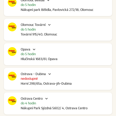
Olomouc Bělidla
do 5 hodin
Nákupní park Bělidla, Pavlovická 272/18, Olomouc
Olomouc Tovární
do 5 hodin
Tovární 915/40, Olomouc
Opava
do 5 hodin
Hlučínská 1683/61, Opava
Ostrava - Dubina
nedostupné
Horní 298/65a, Ostrava-jih-Dubina
Ostrava Centro
do 4 hodin
Nákupní Park Sjízdná 5602/ 4, Ostrava Centro