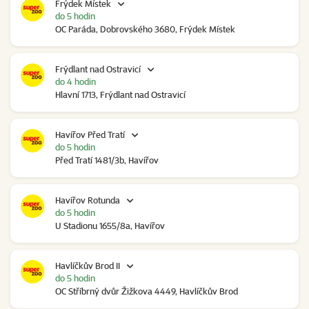
Frýdek Místek
do 5 hodin
OC Paráda, Dobrovského 3680, Frýdek Místek
Frýdlant nad Ostravicí
do 4 hodin
Hlavní 1713, Frýdlant nad Ostravicí
Havířov Před Tratí
do 5 hodin
Před Tratí 1481/3b, Havířov
Havířov Rotunda
do 5 hodin
U Stadionu 1655/8a, Havířov
Havlíčkův Brod II
do 5 hodin
OC Stříbrný dvůr Žižkova 4449, Havlíčkův Brod