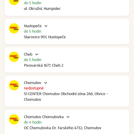
do 5 hodin
ul. Okružní, Humpolec
Hustopeče
do 5 hodin
Starovice 901, Hustopeče
Cheb
do 5 hodin
Pivovarská 1677, Cheb 2
Chomutov
nedostupné
S1 CENTER Chomutov Obchodní zóna 266, Otvice -
Chomutov
Chomutov Chomutovka
do 4 hodin
OC Chomutovka Dr. Farského 4732, Chomutov