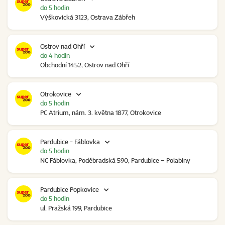
do 5 hodin
Výškovická 3123, Ostrava Zábřeh
Ostrov nad Ohří
do 4 hodin
Obchodní 1452, Ostrov nad Ohří
Otrokovice
do 5 hodin
PC Atrium, nám. 3. května 1877, Otrokovice
Pardubice - Fáblovka
do 5 hodin
NC Fáblovka, Poděbradská 590, Pardubice – Polabiny
Pardubice Popkovice
do 5 hodin
ul. Pražská 199, Pardubice