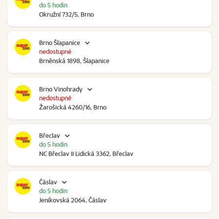
do 5 hodin
Okružní 732/5, Brno
Brno Šlapanice
nedostupné
Brněnská 1898, Šlapanice
Brno Vinohrady
nedostupné
Žarošická 4260/16, Brno
Břeclav
do 5 hodin
NC Břeclav II Lidická 3362, Břeclav
Čáslav
do 5 hodin
Jeníkovská 2064, Čáslav