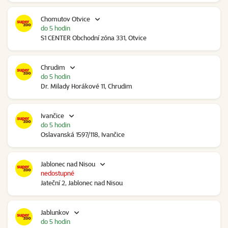
Chomutov Otvice
do 5 hodin
S1 CENTER Obchodní zóna 331, Otvice
Chrudim
do 5 hodin
Dr. Milady Horákové 11, Chrudim
Ivančice
do 5 hodin
Oslavanská 1597/118, Ivančice
Jablonec nad Nisou
nedostupné
Jateční 2, Jablonec nad Nisou
Jablunkov
do 5 hodin