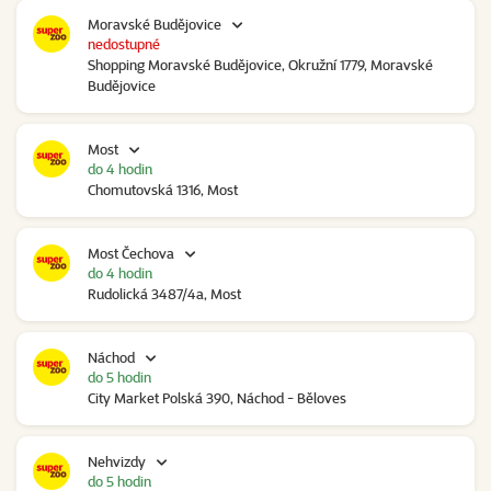
Moravské Budějovice
nedostupné
Shopping Moravské Budějovice, Okružní 1779, Moravské
Budějovice
Most
do 4 hodin
Chomutovská 1316, Most
Most Čechova
do 4 hodin
Rudolická 3487/4a, Most
Náchod
do 5 hodin
City Market Polská 390, Náchod - Běloves
Nehvizdy
do 5 hodin