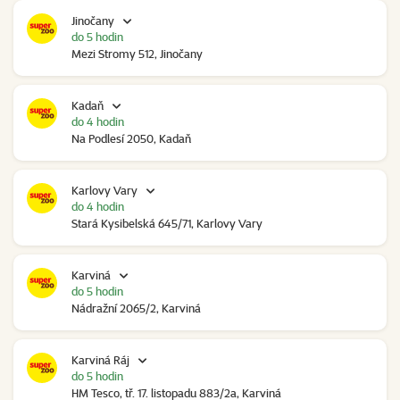
Jinočany
do 5 hodin
Mezi Stromy 512, Jinočany
Kadaň
do 4 hodin
Na Podlesí 2050, Kadaň
Karlovy Vary
do 4 hodin
Stará Kysibelská 645/71, Karlovy Vary
Karviná
do 5 hodin
Nádražní 2065/2, Karviná
Karviná Ráj
do 5 hodin
HM Tesco, tř. 17. listopadu 883/2a, Karviná