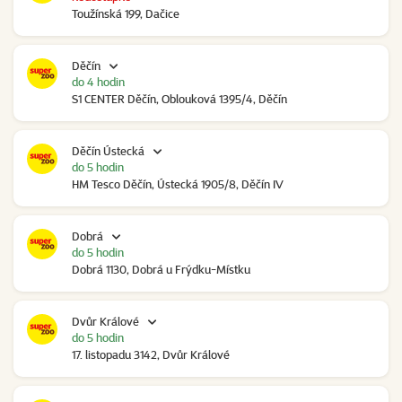
Toužínská 199, Dačice
Děčín
do 4 hodin
S1 CENTER Děčín, Oblouková 1395/4, Děčín
Děčín Ústecká
do 5 hodin
HM Tesco Děčín, Ústecká 1905/8, Děčín IV
Dobrá
do 5 hodin
Dobrá 1130, Dobrá u Frýdku-Místku
Dvůr Králové
do 5 hodin
17. listopadu 3142, Dvůr Králové