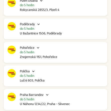
Plzeň Úslava
do 5 hodin
Rokycanská 2855/3, Plzeň 4
Poděbrady
do 5 hodin
U Bažantnice 1506, Poděbrady
Pohořelice
do 5 hodin
Znojemská 1151, Pohořelice
Polička
do 5 hodin
Luční 603, Polička
Praha Barrandov
do 5 hodin
U Náhonu 1234/22, Praha - Slivenec