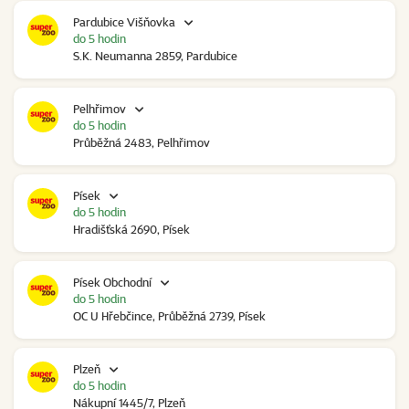
Pardubice Višňovka
do 5 hodin
S.K. Neumanna 2859, Pardubice
Pelhřimov
do 5 hodin
Průběžná 2483, Pelhřimov
Písek
do 5 hodin
Hradišťská 2690, Písek
Písek Obchodní
do 5 hodin
OC U Hřebčince, Průběžná 2739, Písek
Plzeň
do 5 hodin
Nákupní 1445/7, Plzeň