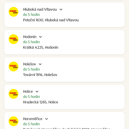
Hluboká nad Vltavou
do 5 hodin
Potoční 1630, Hluboká nad Vltavou
Hodonín
do 5 hodin
Krátká 4225, Hodonín
Holešov
do 5 hodin
Tovární 1914, Holešov
Holice
do 5 hodin
Hradecká 1265, Holice
Horoměřice
do 5 hodin