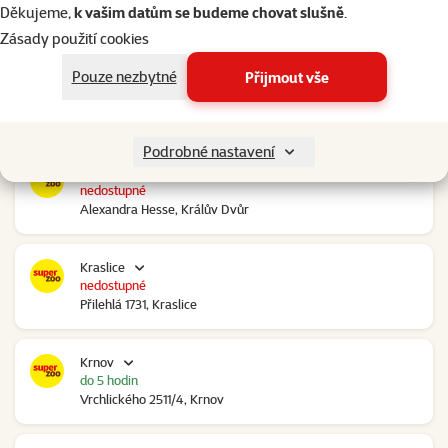
do 5 hodin
Děkujeme,
k vašim datům se budeme chovat slušně
.
Ovčáry 304, Ovčáry
Zásady použití cookies
Pouze nezbytné
Přijmout vše
Kozomín
do 5 hodin
RP Kozomín č.p. 508, Kozomín
Podrobné nastavení
Králův Dvůr
nedostupné
Alexandra Hesse, Králův Dvůr
Kraslice
nedostupné
Přilehlá 1731, Kraslice
Krnov
do 5 hodin
Vrchlického 2511/4, Krnov