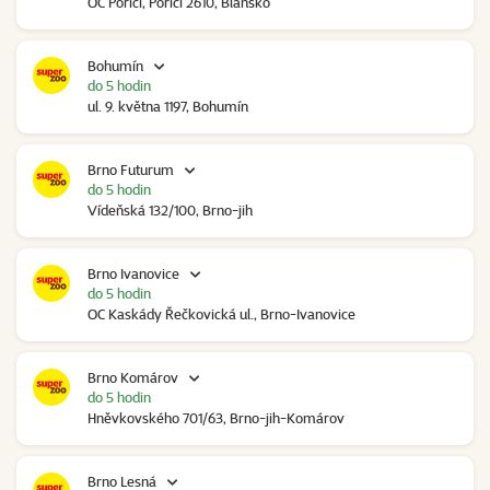
OC Poříčí, Poříčí 2610, Blansko
Bohumín
do 5 hodin
ul. 9. května 1197, Bohumín
Brno Futurum
do 5 hodin
Vídeňská 132/100, Brno-jih
Brno Ivanovice
do 5 hodin
OC Kaskády Řečkovická ul., Brno-Ivanovice
Brno Komárov
do 5 hodin
Hněvkovského 701/63, Brno-jih-Komárov
Brno Lesná