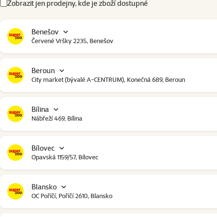
Zobrazit jen prodejny, kde je zboží dostupné
Benešov
Červené Vršky 2235, Benešov
Beroun
City market (bývalé A-CENTRUM), Konečná 689, Beroun
Bílina
Nábřeží 469, Bílina
Bílovec
Opavská 1159/57, Bílovec
Blansko
OC Poříčí, Poříčí 2610, Blansko