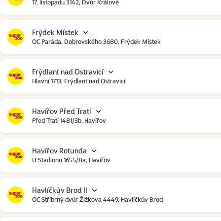
17. listopadu 3142, Dvůr Králové
Frýdek Místek
OC Paráda, Dobrovského 3680, Frýdek Místek
Frýdlant nad Ostravicí
Hlavní 1713, Frýdlant nad Ostravicí
Havířov Před Tratí
Před Tratí 1481/3b, Havířov
Havířov Rotunda
U Stadionu 1655/8a, Havířov
Havlíčkův Brod II
OC Stříbrný dvůr Žižkova 4449, Havlíčkův Brod