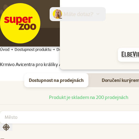
Máte dotaz?
E-sh
Úvod
Dostupnost produktu
Dostupnost produktu
Krmivo Avicentra pro králíky Adult Complete+ 700 g
Dostupnost na prodejnách
Doručení kurýre
Dostupnost na prodejnách
Produkt je skladem na 200 prodejnách
Seřadit podle aktuální polohy