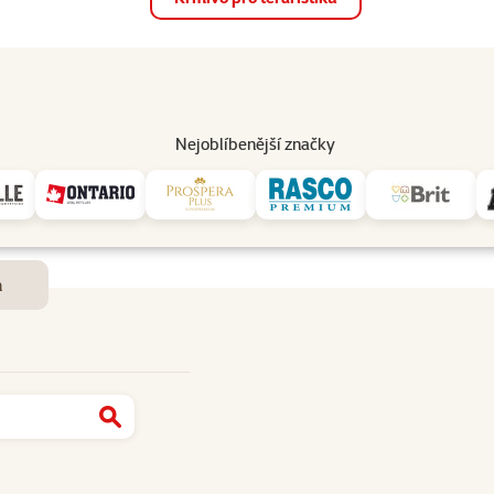
op
Akce a slevy
Prodejny
Služby
Poradna
Pomá
206
Nejoblíbenější značky
Dostupnost a doručení
m
Najít