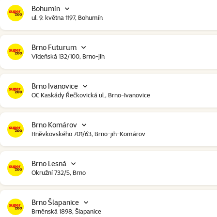
Bohumín
ul. 9. května 1197, Bohumín
Brno Futurum
Vídeňská 132/100, Brno-jih
Brno Ivanovice
OC Kaskády Řečkovická ul., Brno-Ivanovice
Brno Komárov
Hněvkovského 701/63, Brno-jih-Komárov
Brno Lesná
Okružní 732/5, Brno
Brno Šlapanice
Brněnská 1898, Šlapanice