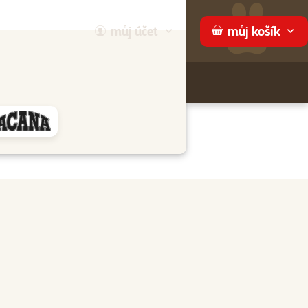
můj
účet
můj
košík
Hledej
háme