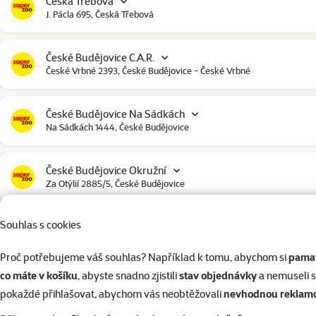
Česká Třebová
J. Pácla 695, Česká Třebová
České Budějovice C.A.R.
České Vrbné 2393, České Budějovice - České Vrbné
České Budějovice Na Sádkách
Na Sádkách 1444, České Budějovice
České Budějovice Okružní
Za Otýlií 2885/5, České Budějovice
Souhlas s cookies
České Budějovice Strakonická
Strakonická 2907, České Budějovice
Proč potřebujeme váš souhlas? Například k tomu, abychom si
pamat
co máte v košíku
, abyste snadno zjistili
stav objednávky
a nemuseli 
Český Krumlov
pokaždé přihlašovat, abychom vás neobtěžovali
nevhodnou reklam
Urbinská 238, Český Krumlov