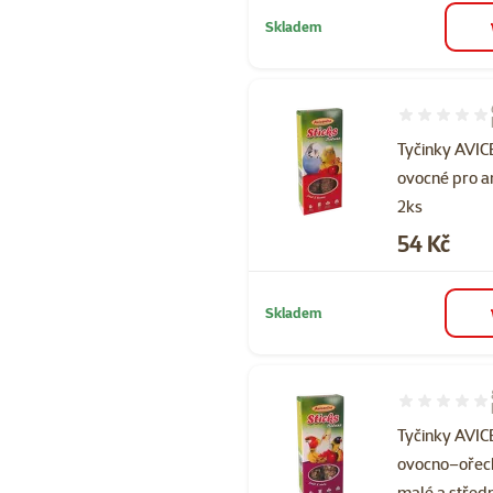
Skladem
Hodnocení 10
Tyčinky AVI
ovocné pro 
2ks
Cena
54 Kč
Skladem
Hodnocení 95
Tyčinky AVI
ovocno–ořec
malé a střed