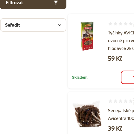
Filtrovat
Seřadit
Hodnocení 10
Tyčinky AVI
ovocné pro v
hlodavce 2ks
Cena
59 Kč
Skladem
Hodnocení 98
Senegalské 
Avicentra 10
Cena
39 Kč