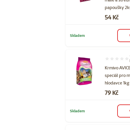
papoušky 2k
Cena
54 Kč
Skladem
Hodnocení 10
Krmivo AVI
speciál pro 
hlodavce 1kg
Cena
79 Kč
Skladem