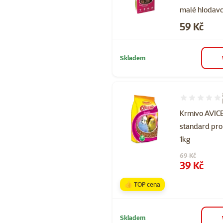
malé hlodavc
Cena
59 Kč
Skladem
Hodnocení 90
Krmivo AVI
standard pro
1kg
Původní cena
69 Kč
Cena
39 Kč
👍 TOP cena
Skladem