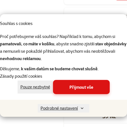
Hodnocení 10
Souhlas s cookies
Avicentra spe
morčata 1kg
Proč potřebujeme váš souhlas? Například k tomu, abychom si
Cena
79 Kč
pamatovali, co máte v košíku
, abyste snadno zjistili
stav objednávky
a nemuseli se pokaždé přihlašovat, abychom vás neobtěžovali
nevhodnou reklamou
.
Skladem
Děkujeme,
k vašim datům se budeme chovat slušně
.
Zásady použití cookies
Hodnocení 90
Pouze nezbytné
Přijmout vše
Krmivo AVI
standart pro 
1kg
Podrobné nastavení
Cena
59 Kč