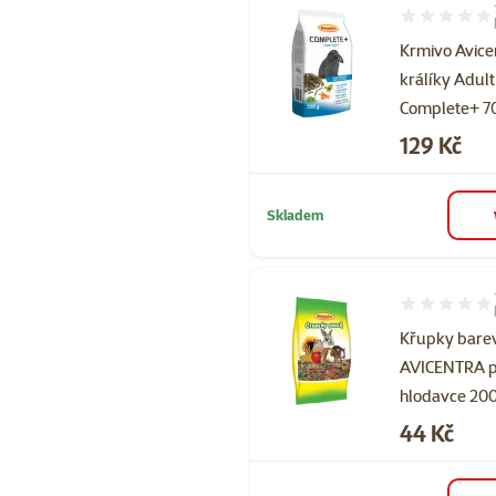
Hodnocení 10
Krmivo Avice
králíky Adult
Complete+ 7
Cena
129 Kč
Skladem
Hodnocení 87
Křupky bare
AVICENTRA 
hlodavce 20
Cena
44 Kč