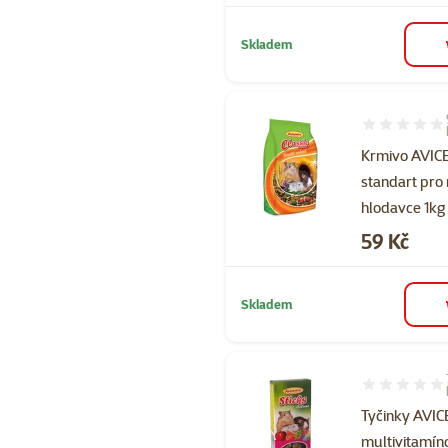
Skladem
Hodnocení 91
Krmivo AVI
standart pro
hlodavce 1kg
Cena
59 Kč
Skladem
Hodnocení 94
Tyčinky AVI
multivitamín