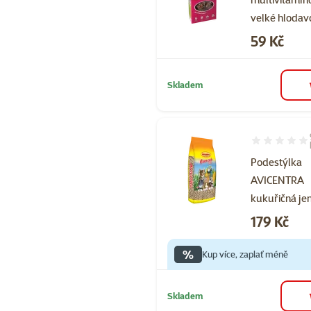
velké hlodav
Cena
59 Kč
Skladem
Hodnocení 84
Podestýlka
AVICENTRA
kukuřičná je
Cena
179 Kč
%
Kup více, zaplať méně
Skladem