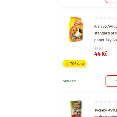
Hodnocení 93
Krmivo AVI
standard pro
papoušky 1k
Původní cena
69 Kč
Cena
44 Kč
👍 TOP cena
Skladem
Hodnocení 10
Tyčinky AVI
multivitamín