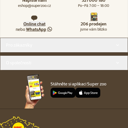
Napište nám
321 000 180
eshop@superzoo.cz
Po–Pá 7:00 – 18:00
Online chat
206 prodejen
nebo
WhatsApp
jsme vám blízko
Menu v patičce
Pro zákazníky
O společnosti
Stáhněte si aplikaci Super zoo