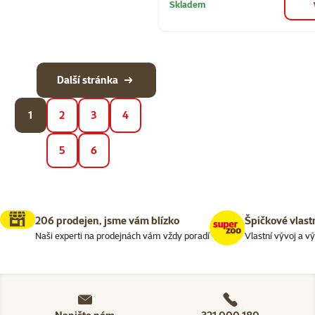
Skladem
Další stránka
1
2
3
4
5
6
206 prodejen, jsme vám blízko
Špičkové vlast
Naši experti na prodejnách vám vždy poradí
Vlastní vývoj a v