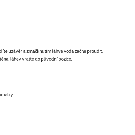
líte uzávěr a zmáčknutím láhve voda začne proudit.
těna, láhev vraťte do původní pozice.
ametry