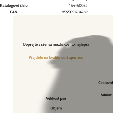
Katalogové číslo
454-50052
EAN
8595091784769
Dopřejte vašemu mazlíčkovi to nejlepší
Přejděte na kvalitu od Super zoo
Produkt
Dopřejte vašemu mazlíčkovi to nejlepší
Přejděte na kvalitu od Super zoo
Cestovní
Miniatu
Velikost psa
Objem