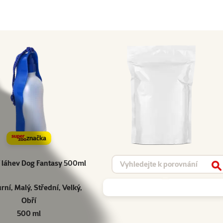
značka
Vyhledat produkt
 láhev Dog Fantasy 500ml
V
rní, Malý, Střední, Velký,
Obří
500 ml