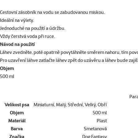
superzoo.product.detail.content
Cestovní zásobník na vodu se zabudovanou miskou.
Ideální na výlety.
Jednoduché na použití a údržbu.
Vždy čerstvá voda při ruce.
Návod na použití
Láhev zvedněte, poté opatrně povytáhněte směrem nahoru, tím povo
Pro uzavření láhve zatlačte láhev zpět do uzávěru a láhev bude zajiš
Objem
500 ml
Par
Velikost psa
Miniaturní, Malý, Střední, Velký, Obří
Objem
500 ml
Materiál
Plast
Barva
Smetanová
Značka
Dog Fantasy