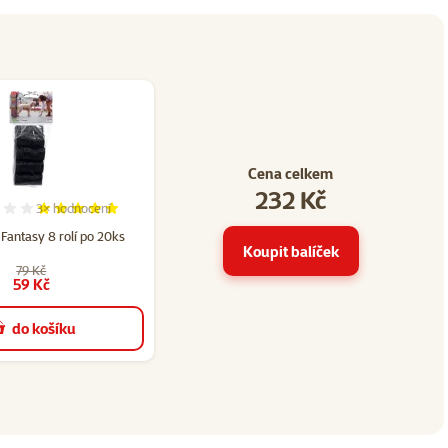
Cena celkem
232 Kč
3×
hodnocení
47
Hodnocení 100%, počet hodnocení: 3
Fantasy 8 rolí po 20ks
Koupit balíček
79 Kč
59 Kč
do košíku