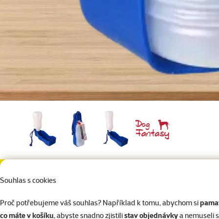
Do košíku
Cestovní láhev Dog Fantasy 500ml
Souhlas s cookies
Proč potřebujeme váš souhlas? Například k tomu, abychom si
pamat
co máte v košíku
, abyste snadno zjistili
stav objednávky
a nemuseli 