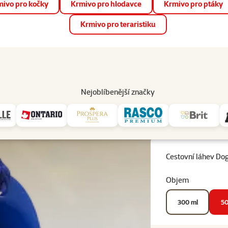
ivo pro kočky
Krmivo pro hlodavce
Krmivo pro ptáky
📱 Stáhněte si novou aplikaci Super zoo.
Více informací
Krmivo pro teraristiku
op
Akce a slevy
Prodejny
Služby
Poradna
Pomá
206
Nejoblíbenější značky
 pro psy s miskou
Cestovní láhev Dog Fantasy 500ml
Cestovní láhev Do
Objem
300 ml
50