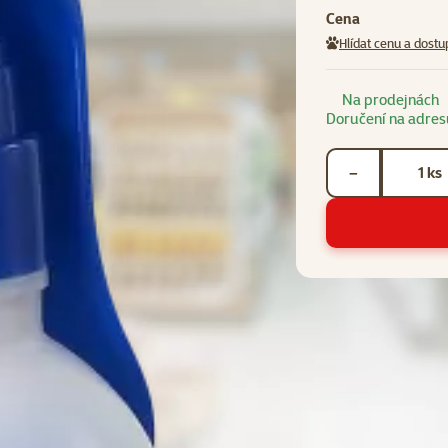
Cena
Hlídat cenu a dostu
Na prodejnách
Doručení na adres
Počet kusů *
ks
−