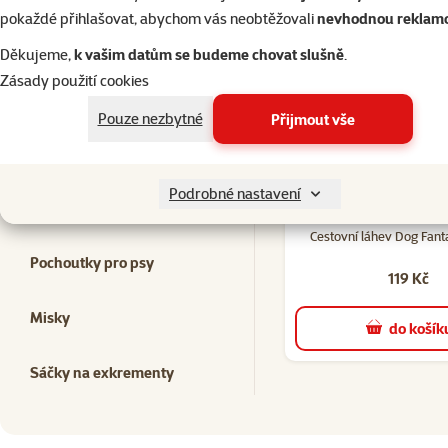
pokaždé přihlašovat, abychom vás neobtěžovali
nevhodnou reklam
Děkujeme,
k vašim datům se budeme chovat slušně
.
Kupte společně
Často spolu kupujete
Zásady použití cookies
Pouze nezbytné
Přijmout vše
Konzervy a kapsičky pro
psy
Podrobné nastavení
Hračky pro psy
14×
ho
Hodno
Cestovní láhev Dog Fan
Pochoutky pro psy
119 Kč
Misky
do košík
Sáčky na exkrementy