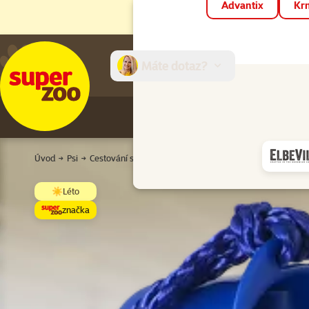
Advantix
Krm
Máte dotaz?
E-sh
Úvod
Psi
Cestování se psem
Cestovní potřeby
Cestovní láhev
☀️Léto
značka