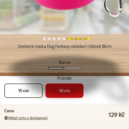
Další fotky
Hodnocení 100%, počet hodnocení:
1×
hodnocení
Cestovní miska Dog Fantasy skládací růžová 18cm
Barva
Růžová
Modrá
Průměr
15 cm
18 cm
Cena
129 Kč
Hlídat cenu a dostupnost