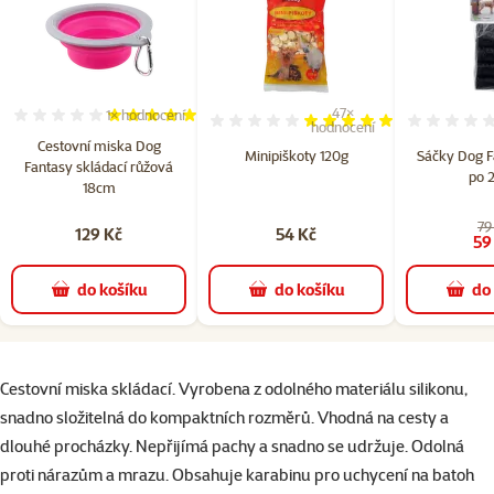
47×
1×
hodnocení
Hodnocení 100%, počet hodnocení: 1
Hodnocení 98%, počet hodn
hodnocení
Cestovní miska Dog
Minipiškoty 120g
Sáčky Dog Fa
Fantasy skládací růžová
po 
18cm
79
129 Kč
54 Kč
59
do košíku
do košíku
do
superzoo.product.detail.content
Cestovní miska skládací. Vyrobena z odolného materiálu silikonu,
snadno složitelná do kompaktních rozměrů. Vhodná na cesty a
dlouhé procházky. Nepřijímá pachy a snadno se udržuje. Odolná
proti nárazům a mrazu. Obsahuje karabinu pro uchycení na batoh