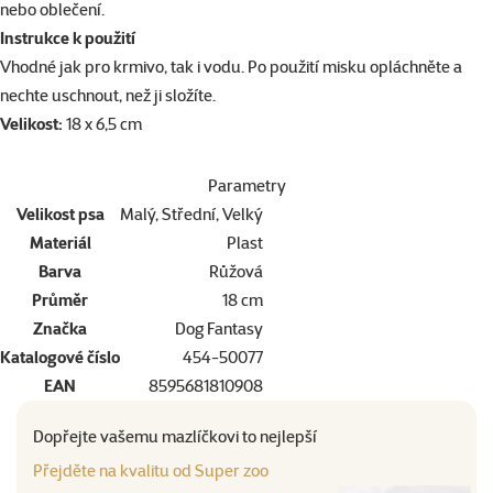
nebo oblečení.
Instrukce k použití
Vhodné jak pro krmivo, tak i vodu. Po použití misku opláchněte a
nechte uschnout, než ji složíte.
Velikost:
18 x 6,5 cm
Parametry
Velikost psa
Malý, Střední, Velký
Materiál
Plast
Barva
Růžová
Průměr
18 cm
Značka
Dog Fantasy
Katalogové číslo
454-50077
EAN
8595681810908
Dopřejte vašemu mazlíčkovi to nejlepší
Přejděte na kvalitu od Super zoo