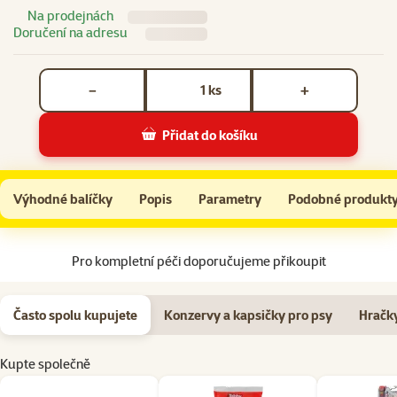
Na prodejnách
Doručení na adresu
Počet kusů *
ks
−
+
Přidat do košíku
Cestovní miska Dog Fantasy skládací růžová 18cm
Do košíku
Výhodné balíčky
Popis
Parametry
Podobné produkt
Na začátek stránky
Pro kompletní péči doporučujeme přikoupit
Často spolu kupujete
Konzervy a kapsičky pro psy
Hračky
Kupte společně