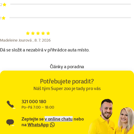
2
1
Hodnocení 100%
Madeleine Jourová ,
8. 7. 2026
Dá se složit a nezabírá v přihrádce auta místo.
Články a poradna
Potřebujete poradit?
Náš tým Super zoo je tady pro vás
321 000 180
Po–Pá 7:00 – 18:00
Zeptejte se
v online chatu
nebo
na
WhatsApp