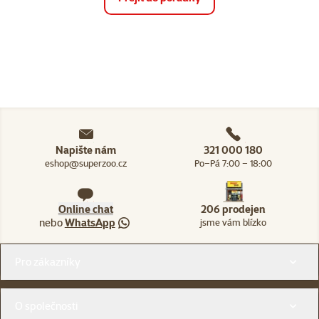
Napište nám
321 000 180
eshop@superzoo.cz
Po–Pá 7:00 – 18:00
Online chat
206 prodejen
nebo
WhatsApp
jsme vám blízko
Menu v patičce
Pro zákazníky
O společnosti