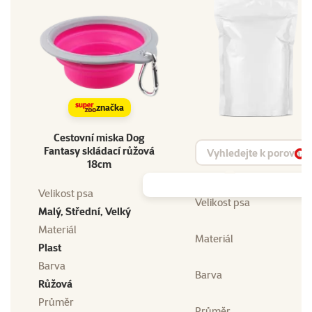
značka
Cestovní miska Dog
Vyhledat produkt
Fantasy skládací růžová
Vy
18cm
Velikost psa
Velikost psa
Malý, Střední, Velký
Materiál
Materiál
Plast
Barva
Barva
Růžová
Průměr
Průměr