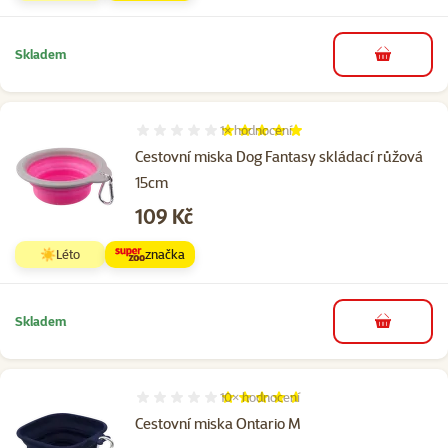
Skladem
do košíku
1×
hodnocení
Hodnocení 100%, počet hodnocení: 1
Cestovní miska Dog Fantasy skládací růžová
15cm
Cena
109 Kč
☀️Léto
značka
Skladem
do košíku
10×
hodnocení
Hodnocení 92%, počet hodnocení: 10
Cestovní miska Ontario M