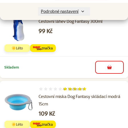
Podobné produkty
Podrobné nastavení
3×
hodnocení
Hodnocení 100%, počet hodnocení: 3
Cestovní láhev Dog Fantasy 300ml
Cena
99 Kč
☀️Léto
značka
Skladem
do košíku
4×
hodnocení
Hodnocení 100%, počet hodnocení: 4
Cestovní miska Dog Fantasy skládací modrá
15cm
Cena
109 Kč
☀️Léto
značka