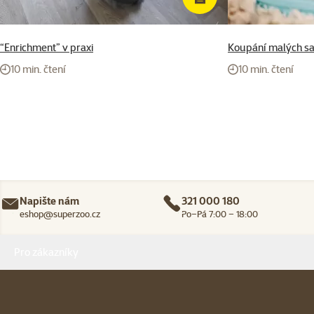
“Enrichment” v praxi
Koupání malých s
10 min. čtení
10 min. čtení
Napište nám
321 000 180
eshop@superzoo.cz
Po–Pá 7:00 – 18:00
Menu v patičce
Pro zákazníky