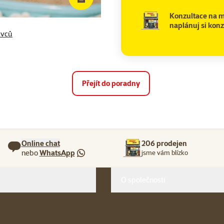
Konzultace na m
naplánuj si konz
avců
Přejít do poradny
Online chat
206 prodejen
nebo
WhatsApp
jsme vám blízko
O společnosti