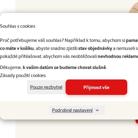
Přejděte na kvalitu od Super zoo
Produkt
Dopřejte vašemu mazlíčkovi to nejlepší
Souhlas s cookies
Přejděte na kvalitu od Super zoo
Proč potřebujeme váš souhlas? Například k tomu, abychom si
pamat
co máte v košíku
, abyste snadno zjistili
stav objednávky
a nemuseli 
pokaždé přihlašovat, abychom vás neobtěžovali
nevhodnou reklam
Domek
Děkujeme,
k vašim datům se budeme chovat slušně
.
Zásady použití cookies
Materiál
Pouze nezbytné
Přijmout vše
Barva
Druh drobného savce
Osmák 
Běžná cena
Podrobné nastavení
Ostatní