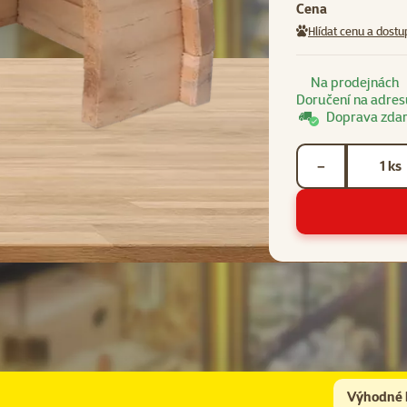
Cena
Hlídat cenu a dostu
Na prodejnách
Doručení na adres
Doprava zda
Počet kusů *
ks
−
Výhodné 