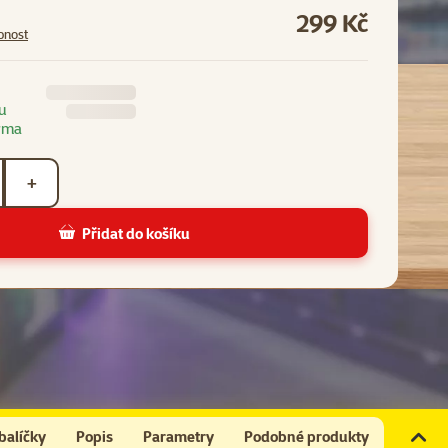
299 Kč
pnost
u
rma
+
Přidat do košíku
balíčky
Popis
Parametry
Podobné produkty