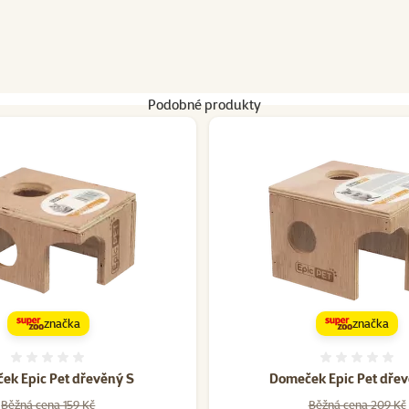
Podobné produkty
značka
značka
Hodnocení 0%
Hodnoce
ek Epic Pet dřevěný S
Domeček Epic Pet dře
Běžná cena 159 Kč
Běžná cena 209 Kč