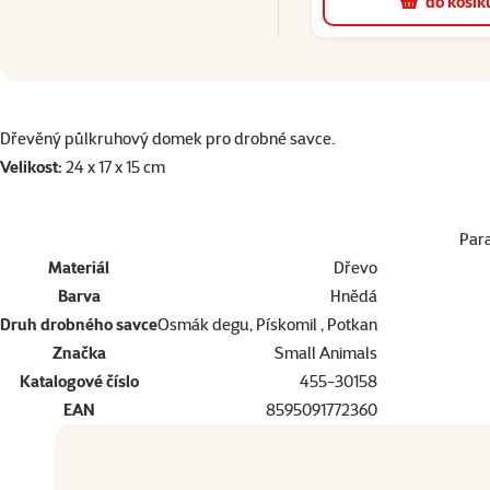
do košík
superzoo.product.detail.content
Dřevěný půlkruhový domek pro drobné savce.
Velikost:
24 x 17 x 15 cm
Par
Materiál
Dřevo
Barva
Hnědá
Druh drobného savce
Osmák degu, Pískomil , Potkan
Značka
Small Animals
Katalogové číslo
455-30158
EAN
8595091772360
Dopřejte vašemu mazlíčkovi to nejlepší