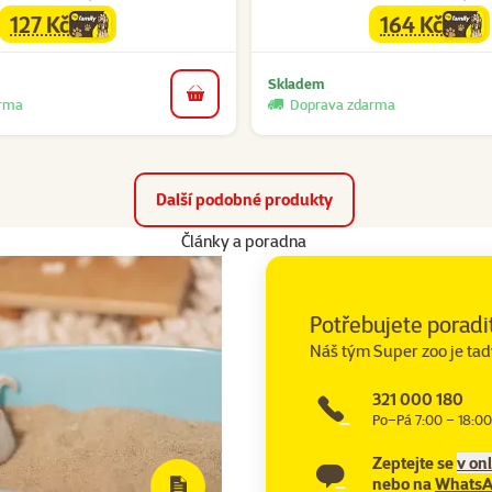
127 Kč
164 Kč
family
cena
family
cena
Skladem
do košíku
arma
Doprava zdarma
Další podobné produkty
Články a poradna
Potřebujete poradi
Náš tým Super zoo je tad
321 000 180
Po–Pá 7:00 – 18:00
Zeptejte se
v on
nebo na
Whats