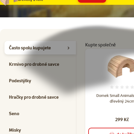
Kupte společně
Často spolu kupujete
Krmivo pro drobné savce
Podestýlky
Hodno
Domek Small Animals
Hračky pro drobné savce
dřevěný 24c
Seno
299 Kč
Misky