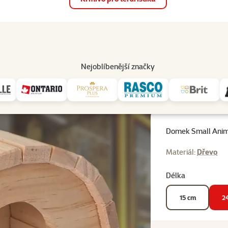
op
Akce a slevy
Prodejny
Služby
Poradna
Pomá
206
Nejoblíbenější značky
k Small Animals půlkruh dřevěný 24cm
Domek Small Anim
Materiál:
Dřevo
Délka
15 cm
2