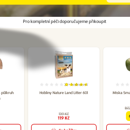
Pro kompletní péči doporučujeme přikoupit
22×
hodnocení
cení 0%
Hodnocení 92%, počet hodnocení: 
 půlkruh
Hobliny Nature Land Litter 60l
Miska Sma
m
Bě
139 Kč
119 Kč