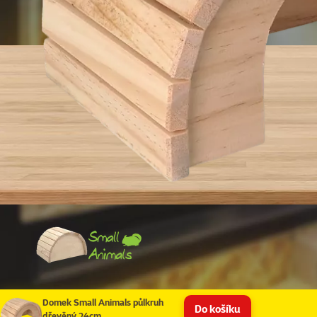
Domek Small Animals půlkruh
Do košíku
dřevěný 24cm