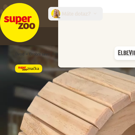
Máte dotaz?
E-sh
Úvod
Drobní savci
Domky, pelíšky a prolézačky
Domky
Dome
značka