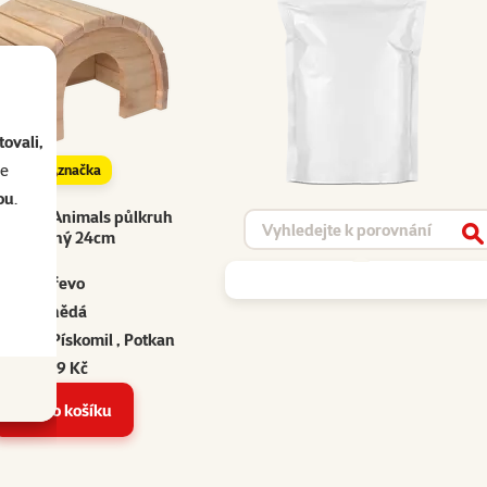
ovali,
se
značka
ou
.
 Small Animals půlkruh
Vyhledat produkt
dřevěný 24cm
V
Dřevo
Hnědá
degu, Pískomil , Potkan
299 Kč
Do košíku