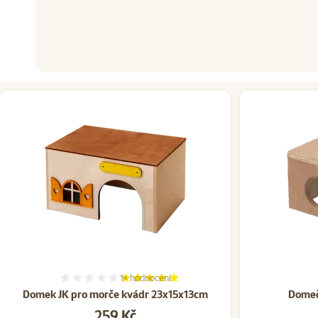
1×
hodnocení
Hodnocení 100%, počet hodnocení: 1
Domek JK pro morče kvádr 23x15x13cm
Domeč
Cena
259 Kč