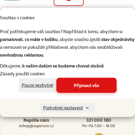
do košíku
Souhlas s cookies
2×
Hodnocení 100%, počet hodnocení: 2
hodnocení
Proč potřebujeme váš souhlas? Například k tomu, abychom si
Koule Savic plastová
pamatovali, co máte v košíku
, abyste snadno zjistili
stav objednávky
velká 25cm
a nemuseli se pokaždé přihlašovat, abychom vás neobtěžovali
Cena
399 Kč
nevhodnou reklamou
.
Děkujeme,
k vašim datům se budeme chovat slušně
.
Skladem
do košíku
Zásady použití cookies
Pouze nezbytné
Přijmout vše
Podrobné nastavení
Napište nám
321 000 180
eshop@superzoo.cz
Po–Pá 7:00 – 18:00