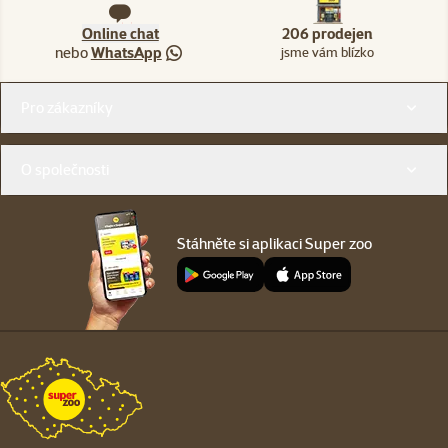
Online chat
206 prodejen
nebo
WhatsApp
jsme vám blízko
Menu v patičce
Pro zákazníky
O společnosti
Stáhněte si aplikaci Super zoo