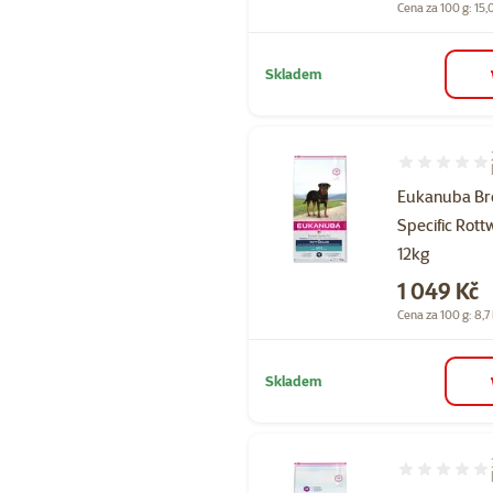
Cena za 100 g: 15,
Skladem
Hodnocení 10
Eukanuba Br
Specific Rott
12kg
Cena
1 049 Kč
Cena za 100 g: 8,7
Skladem
Hodnocení 10