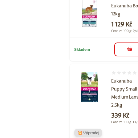
Eukanuba Bo
12kg
Cena
1 129 Kč
Cena za 100 g: 9,4
Skladem
do 
Hodnocení 
Eukanuba
Puppy Small
Medium Lam
2,5kg
Cena
339 Kč
Cena za 100 g: 13,
💥 Výprodej