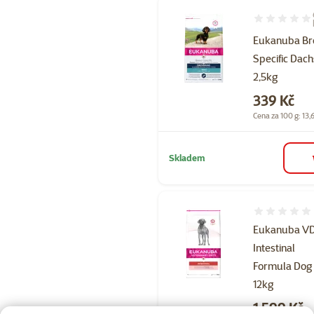
Hodnocení 97
Eukanuba Br
Specific Dac
2,5kg
Cena
339 Kč
Cena za 100 g: 13,
Skladem
Hodnocení 
Eukanuba V
Intestinal
Formula Dog
12kg
Cena
1 599 Kč