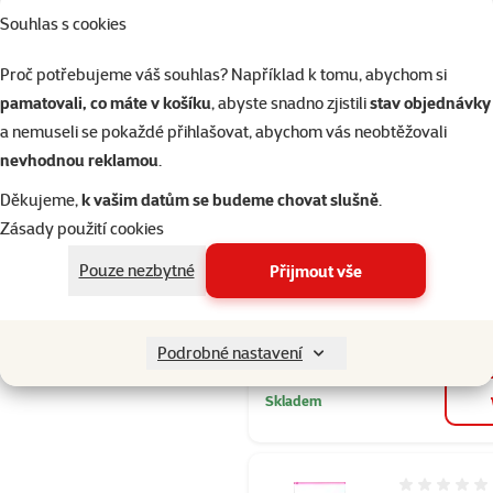
Cena za 100 g: 13,
Souhlas s cookies
Skladem
Proč potřebujeme váš souhlas? Například k tomu, abychom si
Doprava
do 
pamatovali, co máte v košíku
, abyste snadno zjistili
stav objednávky
zdarma
a nemuseli se pokaždé přihlašovat, abychom vás neobtěžovali
nevhodnou reklamou
.
Hodnocení 10
Děkujeme,
k vašim datům se budeme chovat slušně
.
Eukanuba Dai
Zásady použití cookies
Small & Med
Pouze nezbytné
Přijmout vše
Weight & Con
Cena
1 199 Kč
Cena za 100 g: 8 K
Podrobné nastavení
Skladem
Hodnocení 