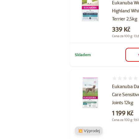
Eukanuba W
Highland Whi
Terrier 2,5kg
Cena
339 Kč
Cena za 100 g: 13,
Skladem
Hodnocení 
Eukanuba Da
Care Sensitiv
Joints 12kg
Cena
1 199 Kč
Cena za 100 g: 9,6
💥 Výprodej