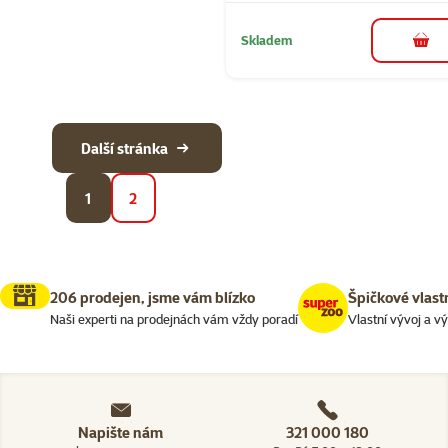
Skladem
do 
Další stránka
1
2
206 prodejen, jsme vám blízko
Špičkové vlast
Naši experti na prodejnách vám vždy poradí
Vlastní vývoj a v
Napište nám
321 000 180