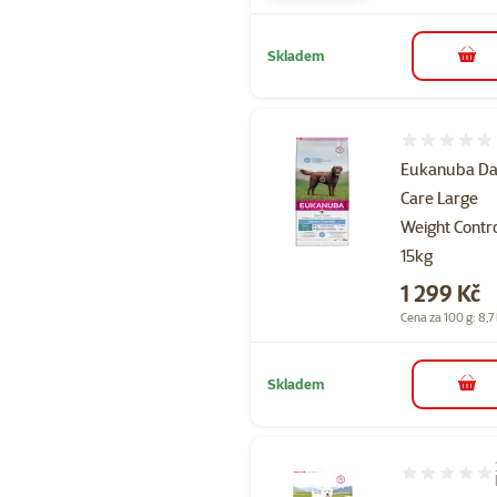
Skladem
do 
Hodnocení 
Eukanuba Da
Care Large
Weight Contr
15kg
Cena
1 299 Kč
Cena za 100 g: 8,7
Skladem
do 
Hodnocení 93