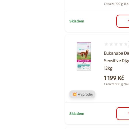
Cena za 100 g: 8,6
Skladem
Hodnocení 10
Eukanuba Dai
Sensitive Dig
12kg
Cena
1 199 Kč
Cena za 100 g: 9,6
💥 Výprodej
Skladem