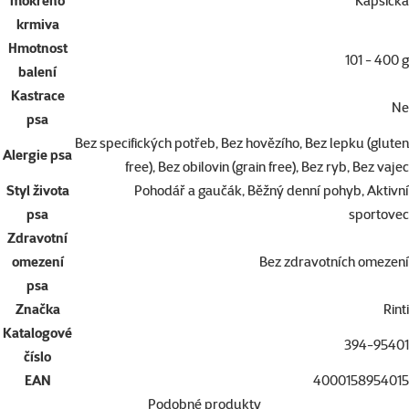
mokrého
Kapsička
krmiva
Hmotnost
101 - 400 g
balení
Kastrace
Ne
psa
Bez specifických potřeb, Bez hovězího, Bez lepku (gluten
Alergie psa
free), Bez obilovin (grain free), Bez ryb, Bez vajec
Styl života
Pohodář a gaučák, Běžný denní pohyb, Aktivní
psa
sportovec
Zdravotní
omezení
Bez zdravotních omezení
psa
Značka
Rinti
Katalogové
394-95401
číslo
EAN
4000158954015
Podobné produkty