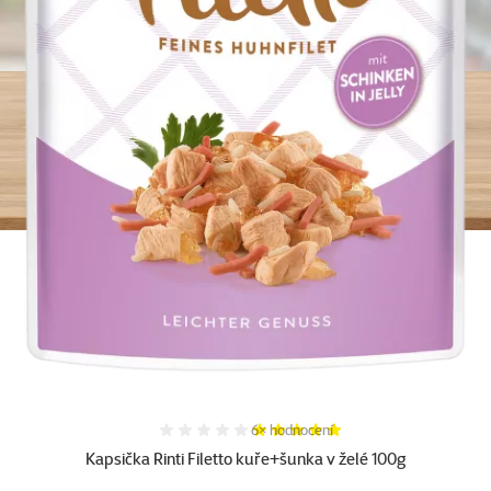
Hodnocení 100%, počet hodnocení:
6×
hodnocení
Kapsička Rinti Filetto kuře+šunka v želé 100g