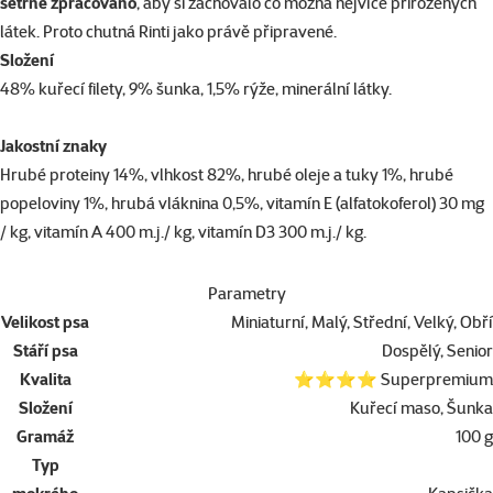
šetrně zpracováno
, aby si zachovalo co možná nejvíce přirozených
látek. Proto chutná Rinti jako právě připravené.
Složení
48% kuřecí filety, 9% šunka, 1,5% rýže, minerální látky.
Jakostní znaky
Hrubé proteiny 14%, vlhkost 82%, hrubé oleje a tuky 1%, hrubé
popeloviny 1%, hrubá vláknina 0,5%, vitamín E (alfatokoferol) 30 mg
/ kg, vitamín A 400 m.j./ kg, vitamín D3 300 m.j./ kg.
Parametry
Velikost psa
Miniaturní, Malý, Střední, Velký, Obří
Stáří psa
Dospělý, Senior
Kvalita
⭐⭐⭐⭐ Superpremium
Složení
Kuřecí maso, Šunka
Gramáž
100 g
Typ