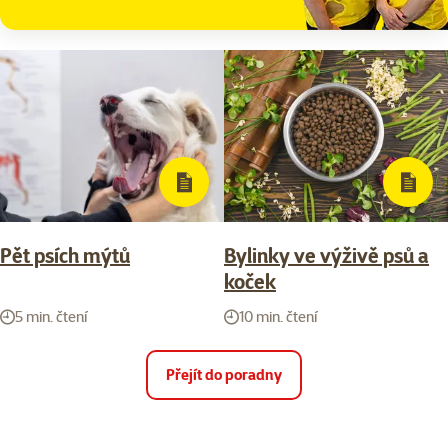
Pět psích mýtů
Bylinky ve výživě psů a
koček
5 min. čtení
10 min. čtení
Přejít do poradny