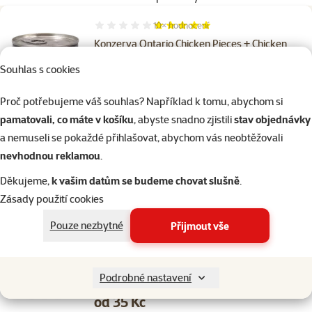
10×
hodnocení
Hodnocení 100%, počet hodnocení: 10
Konzerva Ontario Chicken Pieces + Chicken
Nugget 200g
Souhlas s cookies
Cena
od 35 Kč
Proč potřebujeme váš souhlas? Například k tomu, abychom si
značka
pamatovali, co máte v košíku
, abyste snadno zjistili
stav objednávky
a nemuseli se pokaždé přihlašovat, abychom vás neobtěžovali
%
Kup více, zaplať méně
nevhodnou reklamou
.
Děkujeme,
k vašim datům se budeme chovat slušně
.
Skladem
do košíku
Zásady použití cookies
Pouze nezbytné
Přijmout vše
1×
hodnocení
Hodnocení 100%, počet hodnocení: 1
Konzerva Ontario Chicken Pieces + Gizzard
Podrobné nastavení
200g
Cena
od 35 Kč