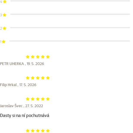
4
3
2
1
Hodnocení 100%
PETR UHERKA ,
19. 5. 2026
Hodnocení 100%
Filip Hrkal ,
17. 5. 2026
Hodnocení 100%
Jaroslav Švec ,
27. 5. 2022
Dasty si na ní pochutnává
Hodnocení 100%