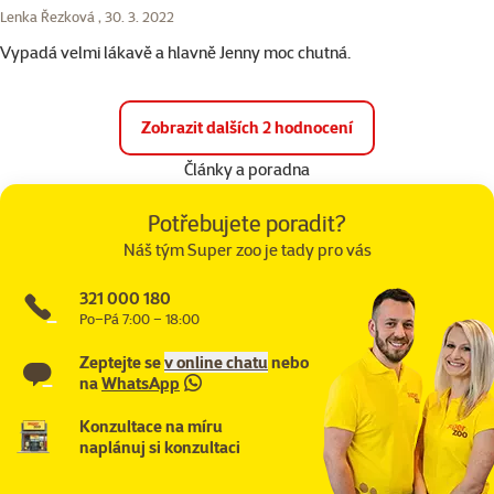
Lenka Řezková ,
30. 3. 2022
Vypadá velmi lákavě a hlavně Jenny moc chutná.
Zobrazit dalších 2 hodnocení
Články a poradna
Potřebujete poradit?
Náš tým Super zoo je tady pro vás
321 000 180
Po–Pá 7:00 – 18:00
Zeptejte se
v online chatu
nebo
na
WhatsApp
Konzultace na míru
naplánuj si konzultaci