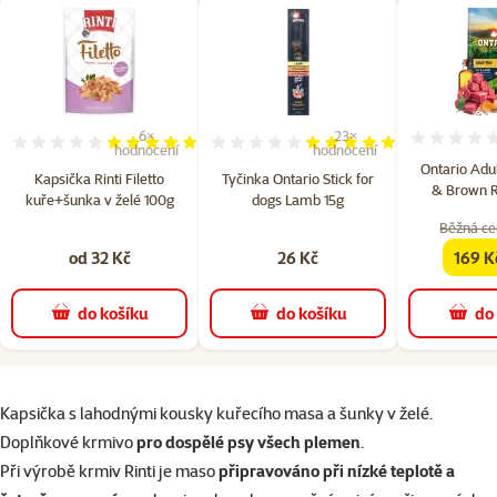
6×
23×
Hodnocení 100%, počet hodnocení: 6
Hodnocení 97%, počet hodn
hodnocení
hodnocení
Ontario Adu
Kapsička Rinti Filetto
Tyčinka Ontario Stick for
& Brown R
kuře+šunka v želé 100g
dogs Lamb 15g
Běžná ce
od 32 Kč
26 Kč
169 K
famil
do košíku
do košíku
do
superzoo.product.detail.content
Kapsička s lahodnými kousky kuřecího masa a šunky v želé.
Doplňkové krmivo
pro dospělé psy všech plemen
.
Při výrobě krmiv Rinti je maso
připravováno při nízké teplotě a