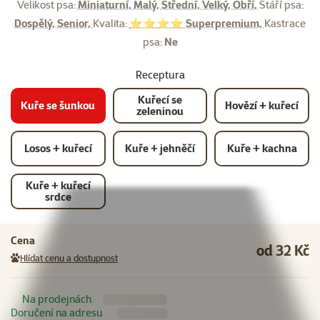
Velikost psa:
Miniaturní, Malý, Střední, Velký, Obří,
Stáří psa:
Dospělý, Senior,
Kvalita:
⭐⭐⭐⭐ Superpremium,
Kastrace
psa:
Ne
Receptura
Kuřecí se
Kuře se šunkou
Hovězí + kuřecí
zeleninou
Losos + kuřecí
Kuře + jehněčí
Kuře + kachna
Kuře + kuřecí
srdce
Cena
od 32 Kč
Hlídat cenu a dostupnost
Na prodejnách
Doručení na adresu