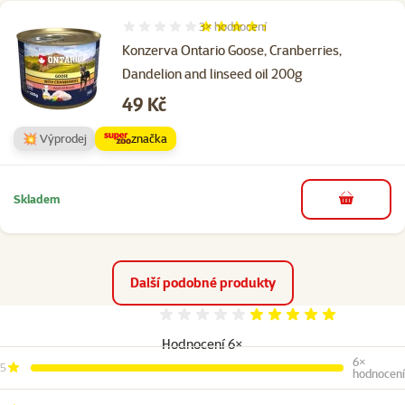
3×
hodnocení
Hodnocení 87%, počet hodnocení: 3
Konzerva Ontario Goose, Cranberries,
Dandelion and linseed oil 200g
Cena
49 Kč
💥 Výprodej
značka
Skladem
do košíku
Další podobné produkty
Hodnocení 100%
Hodnocení 6×
6×
5
hodnocení