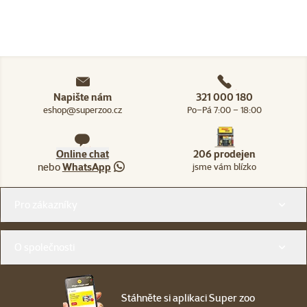
Napište nám
321 000 180
eshop@superzoo.cz
Po–Pá 7:00 – 18:00
Online chat
206 prodejen
nebo
WhatsApp
jsme vám blízko
Menu v patičce
Pro zákazníky
O společnosti
Stáhněte si aplikaci Super zoo