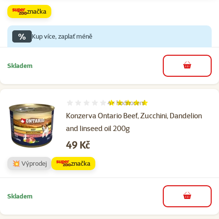
značka
%
Kup více, zaplať méně
Skladem
do košíku
4×
hodnocení
Hodnocení 100%, počet hodnocení: 4
Konzerva Ontario Beef, Zucchini, Dandelion
and linseed oil 200g
Cena
49 Kč
💥 Výprodej
značka
Skladem
do košíku