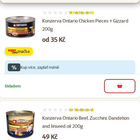
1×
hodnocení
Hodnocení 100%, počet hodnocení: 1
Konzerva Ontario Chicken Pieces + Gizzard
200g
Cena
od 35 Kč
značka
%
Kup více, zaplať méně
Skladem
do košíku
4×
hodnocení
Hodnocení 100%, počet hodnocení: 4
Konzerva Ontario Beef, Zucchini, Dandelion
and linseed oil 200g
Cena
49 Kč