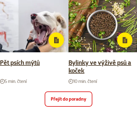
Pět psích mýtů
Bylinky ve výživě psů a
koček
5 min. čtení
10 min. čtení
Přejít do poradny