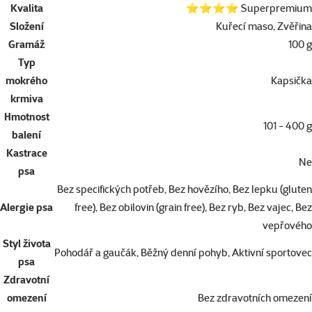
Kvalita
⭐⭐⭐⭐ Superpremium
Složení
Kuřecí maso, Zvěřina
Gramáž
100 g
Typ
mokrého
Kapsička
krmiva
Hmotnost
101 - 400 g
balení
Kastrace
Ne
psa
Bez specifických potřeb, Bez hovězího, Bez lepku (gluten
Alergie psa
free), Bez obilovin (grain free), Bez ryb, Bez vajec, Bez
vepřového
Styl života
Pohodář a gaučák, Běžný denní pohyb, Aktivní sportovec
psa
Zdravotní
omezení
Bez zdravotních omezení