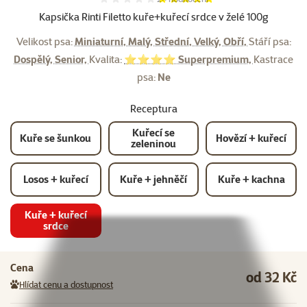
Kapsička Rinti Filetto kuře+kuřecí srdce v želé 100g
Velikost psa:
Miniaturní, Malý, Střední, Velký, Obří,
Stáří psa:
Dospělý, Senior,
Kvalita:
⭐⭐⭐⭐ Superpremium,
Kastrace
psa:
Ne
Receptura
Kuřecí se
Kuře se šunkou
Hovězí + kuřecí
zeleninou
Losos + kuřecí
Kuře + jehněčí
Kuře + kachna
Kuře + kuřecí
srdce
Cena
od 32 Kč
Hlídat cenu a dostupnost