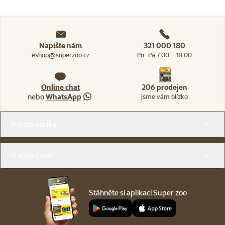
Napište nám
321 000 180
eshop@superzoo.cz
Po–Pá 7:00 – 18:00
Online chat
206 prodejen
nebo
WhatsApp
jsme vám blízko
Menu v patičce
Pro zákazníky
O společnosti
Stáhněte si aplikaci Super zoo