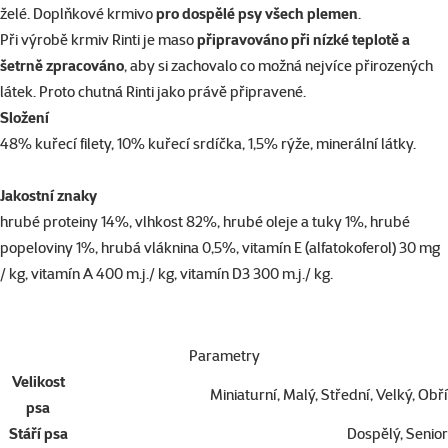
želé. Doplňkové krmivo
pro dospělé psy všech plemen
.
Při výrobě krmiv Rinti je maso
připravováno při nízké teplotě a
šetrně zpracováno
, aby si zachovalo co možná nejvíce přirozených
látek. Proto chutná Rinti jako právě připravené.
Složení
48% kuřecí filety, 10% kuřecí srdíčka, 1,5% rýže, minerální látky.
Jakostní znaky
hrubé proteiny 14%, vlhkost 82%, hrubé oleje a tuky 1%, hrubé
popeloviny 1%, hrubá vláknina 0,5%, vitamín E (alfatokoferol) 30 mg
/ kg, vitamín A 400 m.j./ kg, vitamín D3 300 m.j./ kg.
Parametry
Velikost
Miniaturní, Malý, Střední, Velký, Obří
psa
Stáří psa
Dospělý, Senior