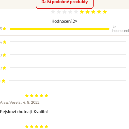
Další podobné produkty
Hodnocení 100%
Hodnocení 2×
2×
5
hodnocení
4
3
2
1
Hodnocení 100%
Anna Veselá ,
4. 8. 2022
Pejskovi chutnají. Kvalitní
Hodnocení 100%