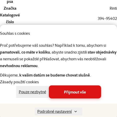
psa
Značka
Rinti
Katalogové
394-95402
číslo
EAN
4000158954022
Souhlas s cookies
Podobné produkty
Proč potřebujeme váš souhlas? Například k tomu, abychom si
10×
hodnocení
Hodnocení 100%, počet hodnocení: 10
pamatovali, co máte v košíku
, abyste snadno zjistili
stav objednávky
Konzerva Ontario Chicken Pieces + Chicken
a nemuseli se pokaždé přihlašovat, abychom vás neobtěžovali
Nugget 200g
nevhodnou reklamou
.
Cena
od 35 Kč
Děkujeme,
k vašim datům se budeme chovat slušně
.
značka
Zásady použití cookies
%
Pouze nezbytné
Přijmout vše
Kup více, zaplať méně
Skladem
do košíku
Podrobné nastavení