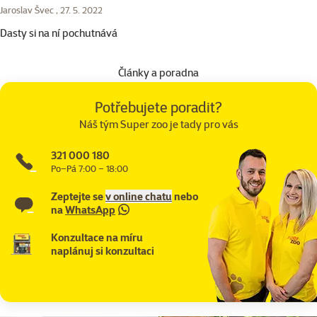
Jaroslav Švec ,
27. 5. 2022
Dasty si na ní pochutnává
Články a poradna
Potřebujete poradit?
Náš tým Super zoo je tady pro vás
321 000 180
Po–Pá 7:00 – 18:00
Zeptejte se
v online chatu
nebo
na
WhatsApp
Konzultace na míru
naplánuj si konzultaci