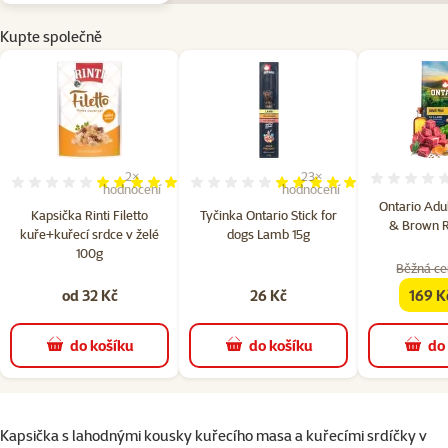
Kupte společně
2×
23×
Hodnocení 100%, počet hodnocení: 2
Hodnocení 97%, počet hodn
hodnocení
hodnocení
Ontario Adu
Kapsička Rinti Filetto
Tyčinka Ontario Stick for
& Brown R
kuře+kuřecí srdce v želé
dogs Lamb 15g
100g
Běžná ce
od 32 Kč
26 Kč
169 K
famil
do košíku
do košíku
do
superzoo.product.detail.content
Kapsička s lahodnými kousky kuřecího masa a kuřecími srdíčky v