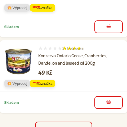
💥 Výprodej
značka
Skladem
do košíku
3×
hodnocení
Hodnocení 87%, počet hodnocení: 3
Konzerva Ontario Goose, Cranberries,
Dandelion and linseed oil 200g
Cena
49 Kč
💥 Výprodej
značka
Skladem
do košíku