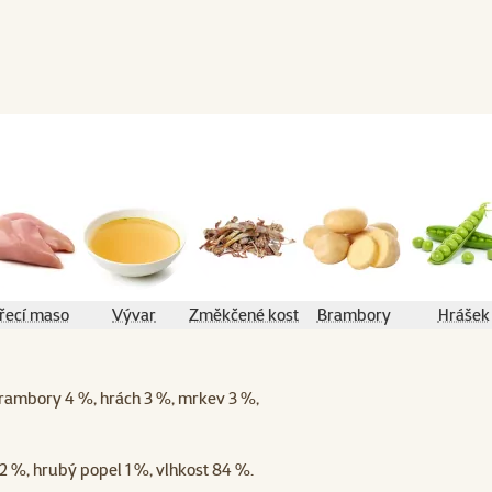
řecí maso
Vývar
Změkčené kosti
Brambory
Hrášek
brambory 4 %, hrách 3 %, mrkev 3 %,
 2 %, hrubý popel 1 %, vlhkost 84 %.