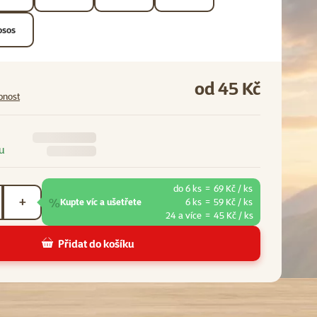
osos
od 45 Kč
pnost
u
do 6 ks
=
69 Kč / ks
%
+
Kupte víc a ušetřete
6 ks
=
59 Kč / ks
24 a více
=
45 Kč / ks
Přidat do košíku