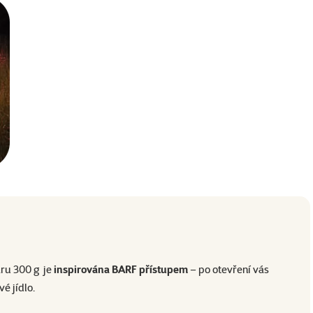
aru 300 g je
inspirována BARF přístupem
– po otevření vás
é jídlo.