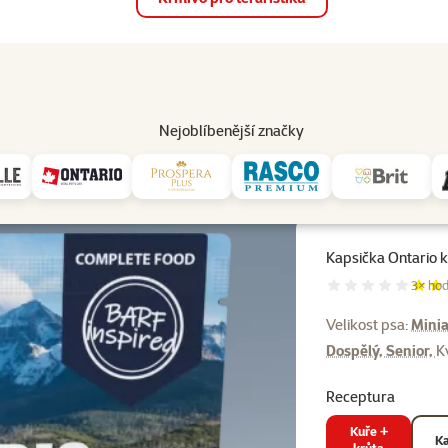
op
Akce a slevy
Prodejny
Služby
Poradna
Pomá
206
Nejoblíbenější značky
é psy
Kapsička Ontario krůta+kuře se zeleninou ve vývaru 300g
Kapsička Ontario 
Hodnoc
3×
hod
Velikost psa:
Minia
Dospělý, Senior,
K
Receptura
Kuře +
Ka