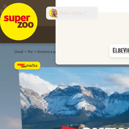
Máte dotaz?
E-sh
Úvod
Psi
Krmivo a pamlsky
Konzervy a kapsičky
Pro dospěl
značka