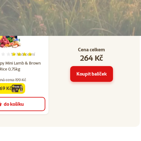
Cena celkem
5×
hodnocení
264 Kč
23
Hodnocení 80%, počet hodnocení: 5
ppy Mini Lamb & Brown
Rice 0,75kg
Koupit balíček
ná cena 199 Kč
169 Kč
amily
cena
do košíku