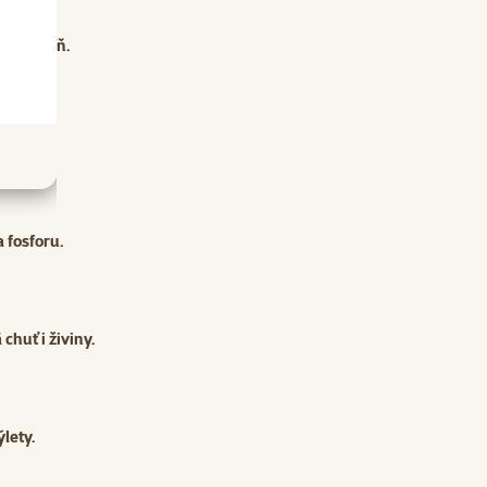
c, nic míň.
nity.
 fosforu.
huť i živiny.
lety.