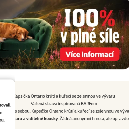
Kapsička Ontario krůtí a kuřecí se zeleninou ve vývaru
Vařená strava inspirovaná BARFem
ovali,
amkoliv s sebou. Kapsička Ontario krůtí a kuřecí se zeleninou ve výv
se
vůně vývaru
a
viditelné kousky
. Žádná anonymní hmota, ale opravdov
ou
.