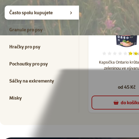
Kupte společně
Často spolu kupujete
Granule pro psy
Hračky pro psy
3×
ho
Hodno
Kapsička Ontario krůt
Pochoutky pro psy
zeleninou ve vývar
Sáčky na exkrementy
od 45 Kč
Misky
do košík