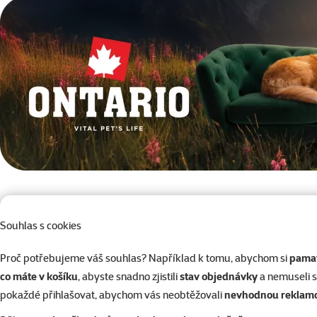
superzoo.product.detail.content
Souhlas s cookies
Proč potřebujeme váš souhlas? Například k tomu, abychom si
pamat
Představte si poctivou domácí stravu, kterou můžete vzít k
co máte v košíku
, abyste snadno zjistili
stav objednávky
a nemuseli 
přivítá
pokaždé přihlašovat, abychom vás neobtěžovali
nevhodnou reklam