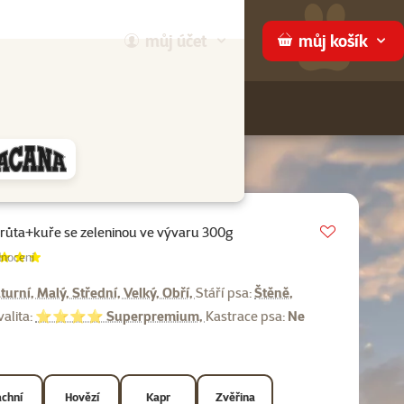
můj
účet
můj
košík
Hledej
háme
Vložit do 
krůta+kuře se zeleninou ve vývaru 300g
ení 100%, počet hodnocení:
nocení
turní, Malý, Střední, Velký, Obří,
Stáří psa:
Štěně,
valita:
⭐⭐⭐⭐ Superpremium,
Kastrace psa:
Ne
chní
Hovězí
Kapr
Zvěřina