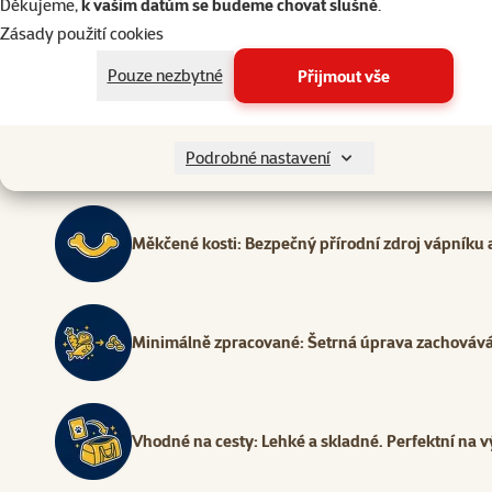
Děkujeme,
k vašim datům se budeme chovat slušně
.
Zásady použití cookies
Přírodní ingredience: Pouze čisté suroviny. Nic ví
Pouze nezbytné
Přijmout vše
Vitamin D3: Pro silné kosti a správnou funkci imu
Podrobné nastavení
Měkčené kosti: Bezpečný přírodní zdroj vápníku a
Minimálně zpracované: Šetrná úprava zachovává c
Vhodné na cesty: Lehké a skladné. Perfektní na vý