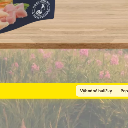
Výhodné balíčky
Pop
Pro kompletní péči doporučujeme přikoupit