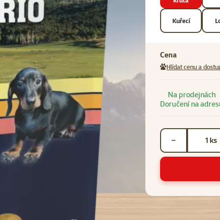
krůta
Kuřecí
L
Cena
Hlídat cenu a dostu
Na prodejnách
Doručení na adres
Počet kusů *
ks
−