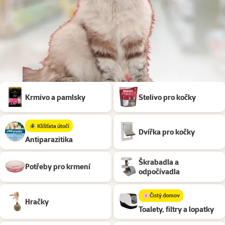
Podkategorie
Krmivo a pamlsky
Stelivo pro kočky
🕷️ Klíšťata útočí
Dvířka pro kočky
Antiparazitika
Škrabadla a
Potřeby pro krmení
odpočívadla
🌸Čistý domov
Hračky
Toalety, filtry a lopatky