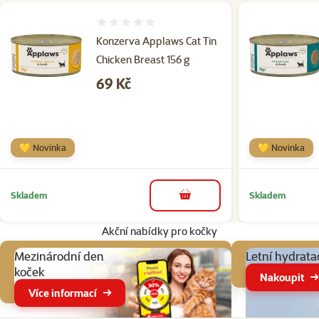
Hodnocení 0%
Konzerva Applaws Cat Tin
Chicken Breast 156 g
Cena
69 Kč
💛 Novinka
💛 Novinka
Skladem
Skladem
do košíku
Akční nabídky pro kočky
Mezinárodní den
Letní hydrata
koček
Nakoupit
Více informací