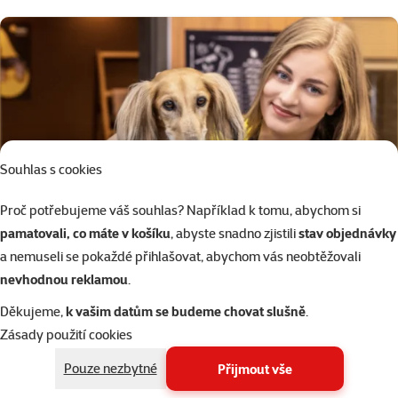
Souhlas s cookies
Proč potřebujeme váš souhlas? Například k tomu, abychom si
pamatovali, co máte v košíku
, abyste snadno zjistili
stav objednávky
a nemuseli se pokaždé přihlašovat, abychom vás neobtěžovali
nevhodnou reklamou
.
Děkujeme,
k vašim datům se budeme chovat slušně
.
Navštivte náš
Super zoo salon
Zásady použití cookies
kompletní péče o vašeho psa, od zastřihnutí drápků až po
Pouze nezbytné
Přijmout vše
vyčištění žlázek