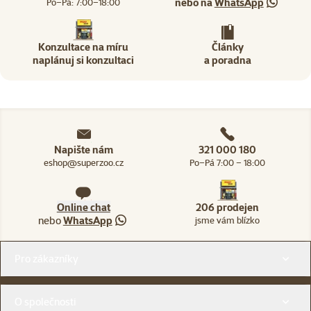
nebo na
WhatsApp
Po–Pá: 7:00–18:00
Konzultace na míru
Články
naplánuj si konzultaci
a poradna
Napište nám
321 000 180
eshop@superzoo.cz
Po–Pá 7:00 – 18:00
Online chat
206 prodejen
nebo
WhatsApp
jsme vám blízko
Menu v patičce
Pro zákazníky
O společnosti