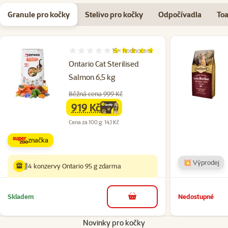
Granule pro kočky
Stelivo pro kočky
Odpočívadla
Toa
15×
hodnocení
Hodnocení 97%, počet hodnocení: 15
Ontario Cat Sterilised
Salmon 6,5 kg
Běžná cena 999 Kč
919 Kč
family
cena
Cena za 100 g: 14,1 Kč
značka
💥 Výprodej
4 konzervy Ontario 95 g zdarma
Skladem
Nedostupné
do košíku
Novinky pro kočky