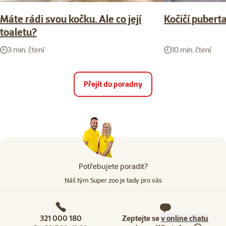
Máte rádi svou kočku. Ale co její
Kočičí pubert
toaletu?
3 min. čtení
10 min. čtení
Přejít do poradny
Potřebujete poradit?
Náš tým Super zoo je tady pro vás
321 000 180
Zeptejte se
v online chatu