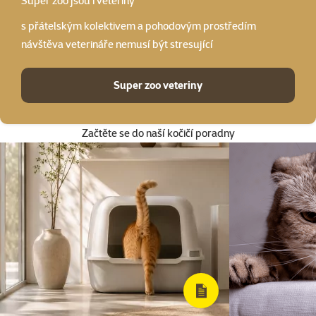
Super zoo
jsou i veteriny
s přátelským kolektivem a pohodovým prostředím
návštěva veterináře nemusí být stresující
Super zoo veteriny
Začtěte se do naší kočičí poradny