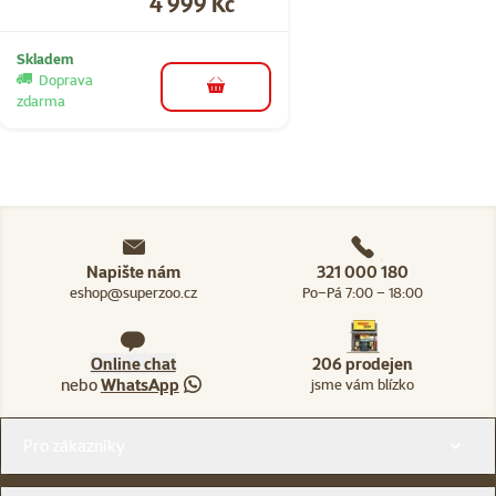
Cena
4 999 Kč
Skladem
Doprava
do košíku
zdarma
Napište nám
321 000 180
eshop@superzoo.cz
Po–Pá 7:00 – 18:00
Online chat
206 prodejen
nebo
WhatsApp
jsme vám blízko
Menu v patičce
Pro zákazníky