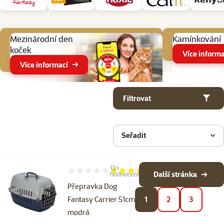
Aktuální akce
Mezinárodní den
Kamínkování
koček
Více informa
Více informací
Parametrický filtr
Vybrané filtry
Produkty v kategorii Cestování s kočkou - přepravky, tašky
Filtrovat
Seřadit
13×
Hodnocení 83%, počet hodnocení: 13
Další stránka
hodnocení
Přepravka Dog
Fantasy Carrier 51cm
1
2
3
modrá