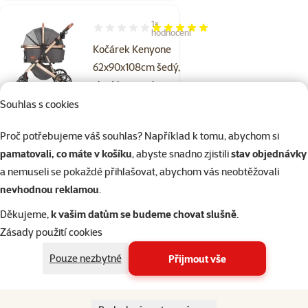
1×
Hodnocení 100%, počet hodnocení: 1
hodnocení
Kočárek Kenyone
62x90x108cm šedý,
zlatá konstrukce
Souhlas s cookies
Cena
5 499 Kč
Proč potřebujeme váš souhlas? Například k tomu, abychom si
Skladem
pamatovali, co máte v košíku
, abyste snadno zjistili
stav objednávky
do košíku
Doprava zdarma
a nemuseli se pokaždé přihlašovat, abychom vás neobtěžovali
nevhodnou reklamou
.
Hodnocení 0%
Děkujeme,
k vašim datům se budeme chovat slušně
.
Kočárek
Zásady použití cookies
Kenyone
45x61x100cm
Pouze nezbytné
Přijmout vše
modrý, černá
konstrukce​