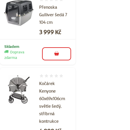
Hodnocení 0%
Přenoska
Gulliver šedá 7
104 cm
Cena
3 999 Kč
Skladem
Doprava
do košíku
zdarma
Hodnocení 0%
Kočárek
Kenyone
60x69x106cm
světle šedý,
stříbrná
kontrukce