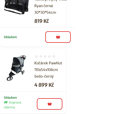
Ryan černá
30*30*54cm
Cena
819 Kč
Skladem
do košíku
Hodnocení 0%
Kočárek PawHut
110x54x106cm
šedo-černý
Cena
4 899 Kč
Skladem
Doprava
do košíku
zdarma