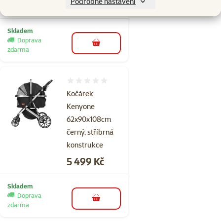
Podrobné nastavení
Cena
2 499 Kč
Skladem
Doprava
do košíku
zdarma
Hodnocení 0%
Kočárek
Kenyone
62x90x108cm
černý, stříbrná
konstrukce
Cena
5 499 Kč
Skladem
Doprava
do košíku
zdarma