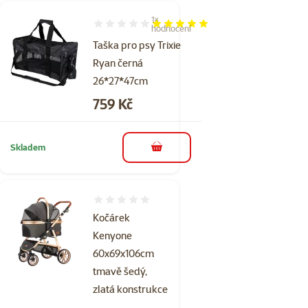
1×
Hodnocení 100%, počet hodnocení: 1
hodnocení
Taška pro psy Trixie
Ryan černá
26*27*47cm
Cena
759 Kč
Skladem
do košíku
Hodnocení 0%
Kočárek
Kenyone
60x69x106cm
tmavě šedý,
zlatá konstrukce