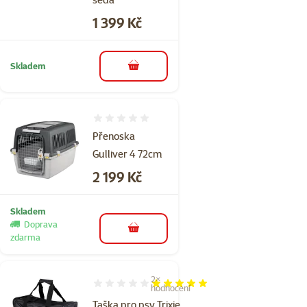
Cena
1 399 Kč
Skladem
do košíku
Hodnocení 0%
Přenoska
Gulliver 4 72cm
Cena
2 199 Kč
Skladem
Doprava
do košíku
zdarma
2×
Hodnocení 100%, počet hodnocení: 2
hodnocení
Taška pro psy Trixie