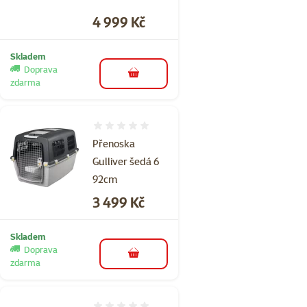
Cena
4 999 Kč
Skladem
Doprava
do košíku
zdarma
Hodnocení 0%
Přenoska
Gulliver šedá 6
92cm
Cena
3 499 Kč
Skladem
Doprava
do košíku
zdarma