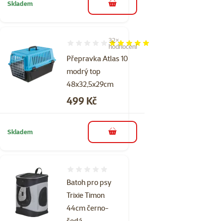
Skladem
do košíku
32×
Hodnocení 98%, počet hodnocení: 32
hodnocení
Přepravka Atlas 10
modrý top
48x32,5x29cm
Cena
499 Kč
Skladem
do košíku
Hodnocení 0%
Batoh pro psy
Trixie Timon
44cm černo-
šedá