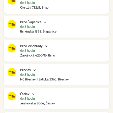
do 3 hodin
Okružní 732/5, Brno
Brno Šlapanice
do 3 hodin
Brněnská 1898, Šlapanice
Brno Vinohrady
do 3 hodin
Žarošická 4260/16, Brno
Břeclav
do 3 hodin
NC Břeclav II Lidická 3362, Břeclav
Čáslav
do 3 hodin
Jeníkovská 2064, Čáslav