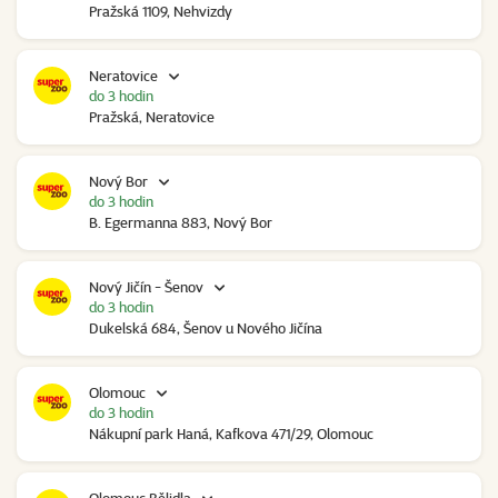
Pražská 1109, Nehvizdy
Neratovice
do 3 hodin
Pražská, Neratovice
Nový Bor
do 3 hodin
B. Egermanna 883, Nový Bor
Nový Jičín - Šenov
do 3 hodin
Dukelská 684, Šenov u Nového Jičína
Olomouc
do 3 hodin
Nákupní park Haná, Kafkova 471/29, Olomouc