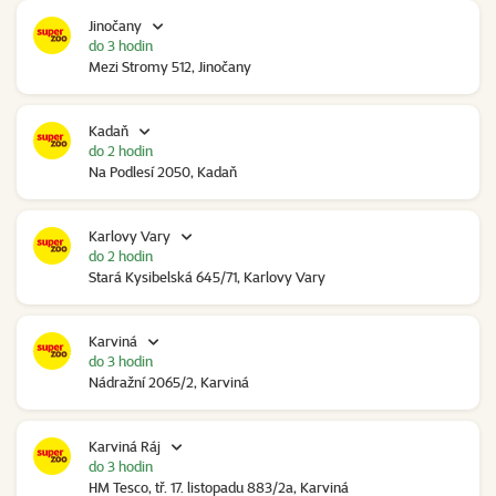
Jinočany
do 3 hodin
Mezi Stromy 512, Jinočany
Kadaň
do 2 hodin
Na Podlesí 2050, Kadaň
Karlovy Vary
do 2 hodin
Stará Kysibelská 645/71, Karlovy Vary
Karviná
do 3 hodin
Nádražní 2065/2, Karviná
Karviná Ráj
do 3 hodin
HM Tesco, tř. 17. listopadu 883/2a, Karviná