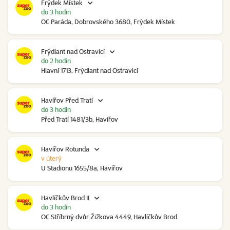
Frýdek Místek
do 3 hodin
OC Paráda, Dobrovského 3680, Frýdek Místek
Frýdlant nad Ostravicí
do 2 hodin
Hlavní 1713, Frýdlant nad Ostravicí
Havířov Před Tratí
do 3 hodin
Před Tratí 1481/3b, Havířov
Havířov Rotunda
v úterý
U Stadionu 1655/8a, Havířov
Havlíčkův Brod II
do 3 hodin
OC Stříbrný dvůr Žižkova 4449, Havlíčkův Brod