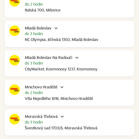
do 2 hodin
Italská 700, Milovice
Mladá Boleslav
do 3 hodin
NC Olympia, Jičínská 1350, Mladá Boleslav
Mladá Boleslav Na Radouči
do 3 hodin
CityMarket, Kosmonosy 1237, Kosmonosy
Mnichovo Hradiště
do 2 hodin
Víta Nejedlého 1618, Mnichovo Hradiště
Moravská Třebová
do 3 hodin
Švestkový sad 1703/6, Moravská Třebová