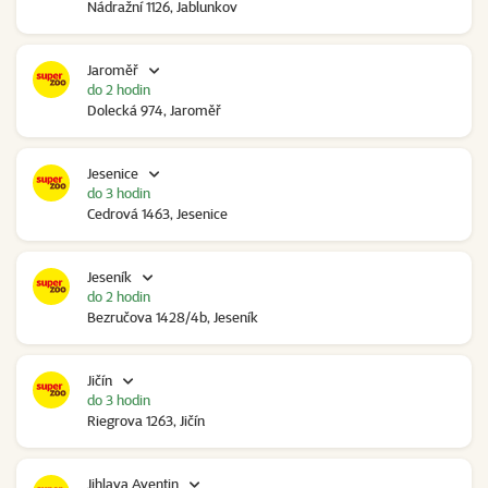
Nádražní 1126, Jablunkov
Jaroměř
do 2 hodin
Dolecká 974, Jaroměř
Jesenice
do 3 hodin
Cedrová 1463, Jesenice
Jeseník
do 2 hodin
Bezručova 1428/4b, Jeseník
Jičín
do 3 hodin
Riegrova 1263, Jičín
Jihlava Aventin