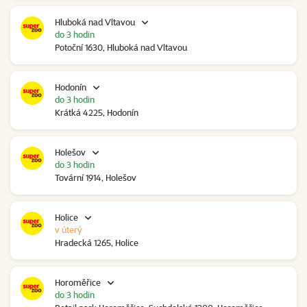
Hluboká nad Vltavou
do 3 hodin
Potoční 1630, Hluboká nad Vltavou
Hodonín
do 3 hodin
Krátká 4225, Hodonín
Holešov
do 3 hodin
Tovární 1914, Holešov
Holice
v úterý
Hradecká 1265, Holice
Horoměřice
do 3 hodin