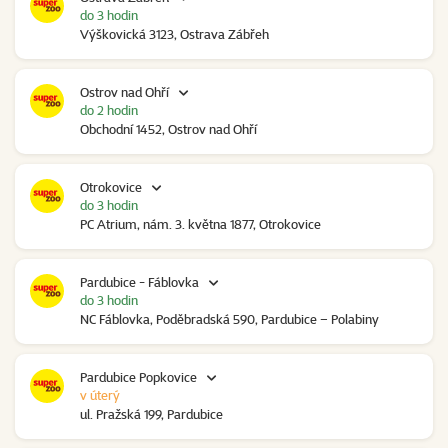
do 3 hodin
Výškovická 3123, Ostrava Zábřeh
Ostrov nad Ohří
do 2 hodin
Obchodní 1452, Ostrov nad Ohří
Otrokovice
do 3 hodin
PC Atrium, nám. 3. května 1877, Otrokovice
Pardubice - Fáblovka
do 3 hodin
NC Fáblovka, Poděbradská 590, Pardubice – Polabiny
Pardubice Popkovice
v úterý
ul. Pražská 199, Pardubice