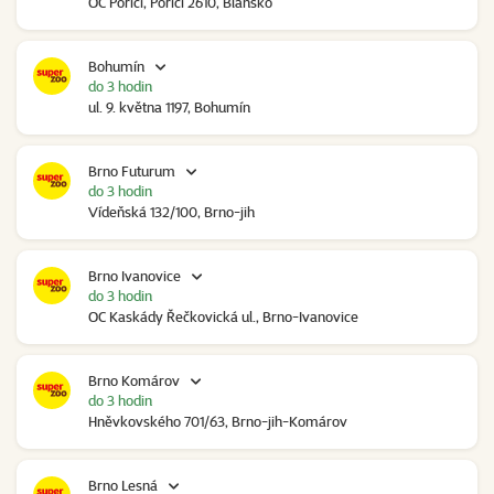
OC Poříčí, Poříčí 2610, Blansko
Bohumín
do 3 hodin
ul. 9. května 1197, Bohumín
Brno Futurum
do 3 hodin
Vídeňská 132/100, Brno-jih
Brno Ivanovice
do 3 hodin
OC Kaskády Řečkovická ul., Brno-Ivanovice
Brno Komárov
do 3 hodin
Hněvkovského 701/63, Brno-jih-Komárov
Brno Lesná