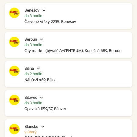
Benešov
do 3 hodin
Červené Vršky 2235, Benešov
Beroun
do 3 hodin
City market (bývalé A-CENTRUM), Konečná 689, Beroun
Bílina
do 2 hodin
Nábřeží 469, Bílina
Bílovec
do 3 hodin
Opavská 1159/57, Bílovec
Blansko
v úterý