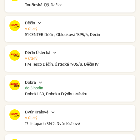
Toužínská 199, Dačice
Děčín
v úterý
S1 CENTER Děčín, Oblouková 1395/4, Děčín
Děčín Ústecká
v úterý
HM Tesco Děčín, Ústecká 1905/8, Děčín IV
Dobrá
do 3 hodin
Dobrá 1130, Dobrá u Frýdku-Místku
Dvůr Králové
v úterý
17. listopadu 3142, Dvůr Králové