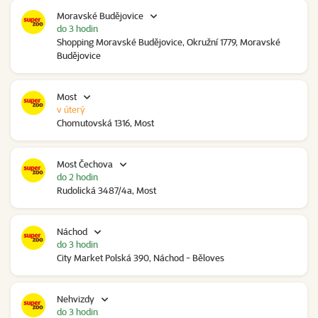
Moravské Budějovice
do 3 hodin
Shopping Moravské Budějovice, Okružní 1779, Moravské
Budějovice
Most
v úterý
Chomutovská 1316, Most
Most Čechova
do 2 hodin
Rudolická 3487/4a, Most
Náchod
do 3 hodin
City Market Polská 390, Náchod - Běloves
Nehvizdy
do 3 hodin