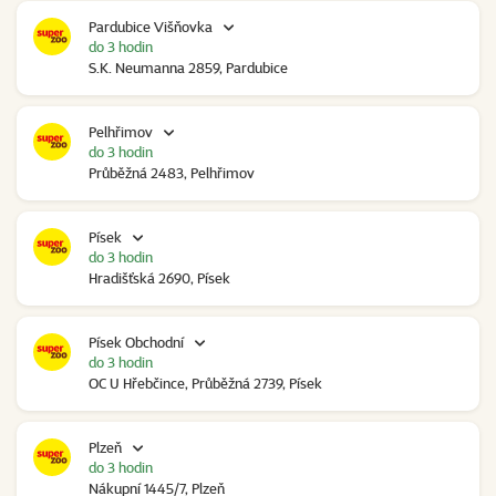
Pardubice Višňovka
do 3 hodin
S.K. Neumanna 2859, Pardubice
Pelhřimov
do 3 hodin
Průběžná 2483, Pelhřimov
Písek
do 3 hodin
Hradišťská 2690, Písek
Písek Obchodní
do 3 hodin
OC U Hřebčince, Průběžná 2739, Písek
Plzeň
do 3 hodin
Nákupní 1445/7, Plzeň