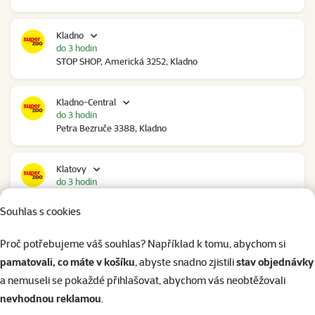
Kladno
do 3 hodin
STOP SHOP, Americká 3252, Kladno
Kladno-Central
do 3 hodin
Petra Bezruče 3388, Kladno
Klatovy
do 3 hodin
NC Škodovka, Domažlická 948, Klatovy
Souhlas s cookies
Kolín
Proč potřebujeme váš souhlas? Například k tomu, abychom si
do 2 hodin
pamatovali, co máte v košíku
, abyste snadno zjistili
stav objednávky
Polepská 979, Kolín
a nemuseli se pokaždé přihlašovat, abychom vás neobtěžovali
nevhodnou reklamou
.
Kolín Ovčáry