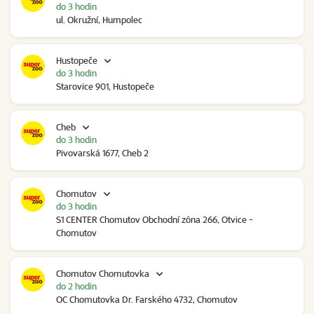
do 3 hodin
ul. Okružní, Humpolec
Hustopeče
do 3 hodin
Starovice 901, Hustopeče
Cheb
do 3 hodin
Pivovarská 1677, Cheb 2
Chomutov
do 3 hodin
S1 CENTER Chomutov Obchodní zóna 266, Otvice -
Chomutov
Chomutov Chomutovka
do 2 hodin
OC Chomutovka Dr. Farského 4732, Chomutov