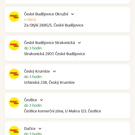
České Budějovice Okružní
v úterý
Za Otýlií 2885/5, České Budějovice
České Budějovice Strakonická
do 3 hodin
Strakonická 2907, České Budějovice
Český Krumlov
do 3 hodin
Urbinská 238, Český Krumlov
Čestlice
do 3 hodin
Čestlice komerční zóna, U Makra 123, Čestlice
Dačice
do 3 hodin