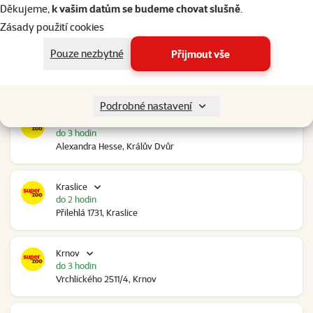
do 3 hodin
Děkujeme,
k vašim datům se budeme chovat slušně
.
Ovčáry 304, Ovčáry
Zásady použití cookies
Pouze nezbytné
Přijmout vše
Kozomín
do 3 hodin
RP Kozomín č.p. 508, Kozomín
Podrobné nastavení
Králův Dvůr
do 3 hodin
Alexandra Hesse, Králův Dvůr
Kraslice
do 2 hodin
Přilehlá 1731, Kraslice
Krnov
do 3 hodin
Vrchlického 2511/4, Krnov