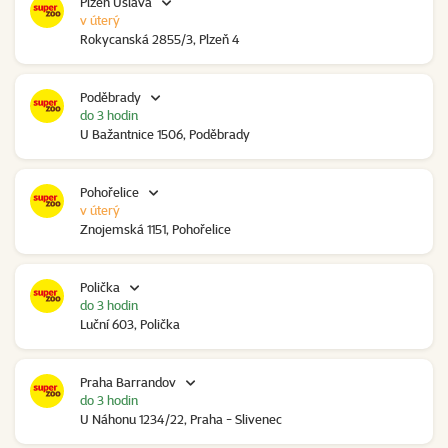
Plzeň Úslava
v úterý
Rokycanská 2855/3, Plzeň 4
Poděbrady
do 3 hodin
U Bažantnice 1506, Poděbrady
Pohořelice
v úterý
Znojemská 1151, Pohořelice
Polička
do 3 hodin
Luční 603, Polička
Praha Barrandov
do 3 hodin
U Náhonu 1234/22, Praha - Slivenec