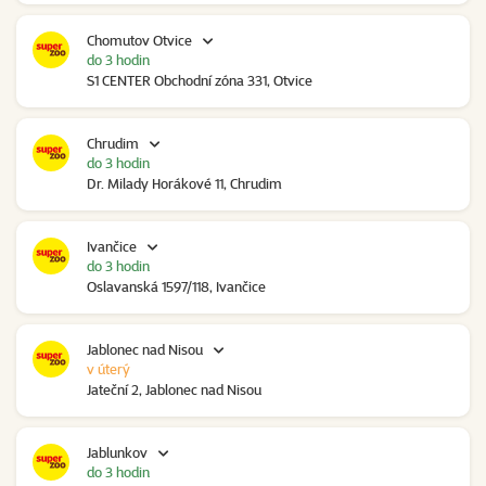
Chomutov Otvice
do 3 hodin
S1 CENTER Obchodní zóna 331, Otvice
Chrudim
do 3 hodin
Dr. Milady Horákové 11, Chrudim
Ivančice
do 3 hodin
Oslavanská 1597/118, Ivančice
Jablonec nad Nisou
v úterý
Jateční 2, Jablonec nad Nisou
Jablunkov
do 3 hodin