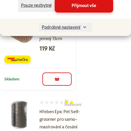
Pouze nezbytné
Přijmout vše
Hodnocení 0%
Kartáč KAY
Podrobné nastavení
masážní na ruku
jemný 13cm
Cena
119 Kč
značka
Skladem
do košíku
2×
Hodnocení 40%, počet hodnocení: 2
hodnocení
Hřeben Epic Pet Self-
groomer pro samo-
masírování a česání