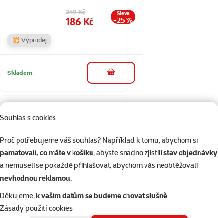
Původní cena
249 Kč
Sleva
Cena
186 Kč
-25 %
💥 Výprodej
Skladem
do košíku
4×
Hodnocení 100%, počet hodnocení: 4
hodnocení
Souhlas s cookies
Hřeben KAY
vyčesávací S
Proč potřebujeme váš souhlas? Například k tomu, abychom si
pamatovali, co máte v košíku
, abyste snadno zjistili
stav objednávky
Cena
299 Kč
a nemuseli se pokaždé přihlašovat, abychom vás neobtěžovali
značka
nevhodnou reklamou
.
Děkujeme,
k vašim datům se budeme chovat slušně
.
Skladem
Zásady použití cookies
do košíku