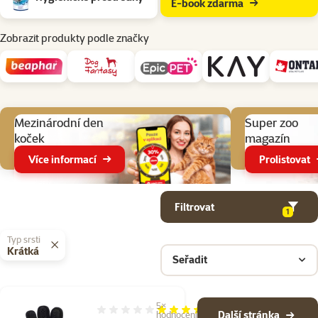
E-book zdarma
Zobrazit produkty podle značky
Aktuální akce
Mezinárodní den
Super zoo
koček
magazín
Více informací
Prolistovat
Parametrický filtr
Vybrané filtry
Produkty v kategorii Potřeby pro péči o kočku
Filtrovat
1
Typ srsti
Krátká
Seřadit
5×
Hodnocení 100%, počet hodnocení: 5
Další stránka
hodnocení