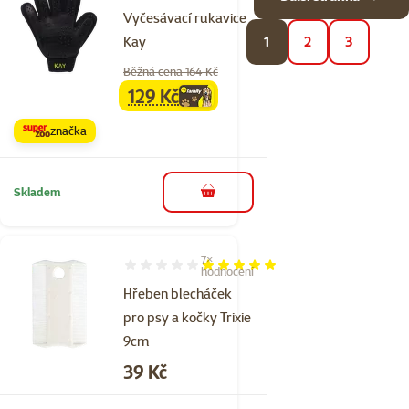
Vyčesávací rukavice
Kay
1
2
3
Běžná cena 164 Kč
129 Kč
family
cena
značka
Skladem
do košíku
7×
Hodnocení 100%, počet hodnocení: 7
hodnocení
Hřeben blecháček
pro psy a kočky Trixie
9cm
Cena
39 Kč