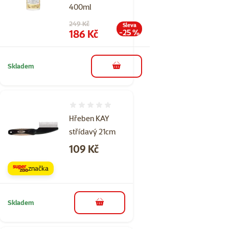
400ml
Původní cena
249 Kč
Sleva
Cena
186 Kč
-25 %
Skladem
do košíku
Hodnocení 0%
Hřeben KAY
střídavý 21cm
Cena
109 Kč
značka
Skladem
do košíku