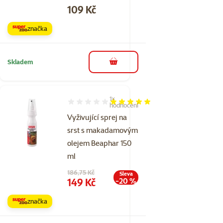
Cena
109 Kč
značka
Skladem
do košíku
1×
Hodnocení 100%, počet hodnocení: 1
hodnocení
Vyživující sprej na
srst s makadamovým
olejem Beaphar 150
ml
Původní cena
186,75 Kč
Sleva
Cena
149 Kč
-20 %
značka