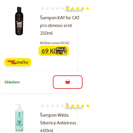
3×
Hodnocení 93%, počet hodnocení: 3
hodnocení
Šampon KAY for CAT
pro obnovu srsti
250ml
Běžná cena 99 Kč
69 Kč
family
cena
značka
Skladem
do košíku
1×
Hodnocení 100%, počet hodnocení: 1
hodnocení
Šampon Wilda
Siberica Antistress
400ml