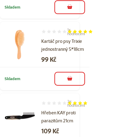
Skladem
do košíku
1×
Hodnocení 100%, počet hodnocení: 1
hodnocení
Kartáč pro psy Trixie
jednostranný 5*18cm
Cena
99 Kč
Skladem
do košíku
3×
Hodnocení 80%, počet hodnocení: 3
hodnocení
Hřeben KAY proti
parazitům 21cm
Cena
109 Kč