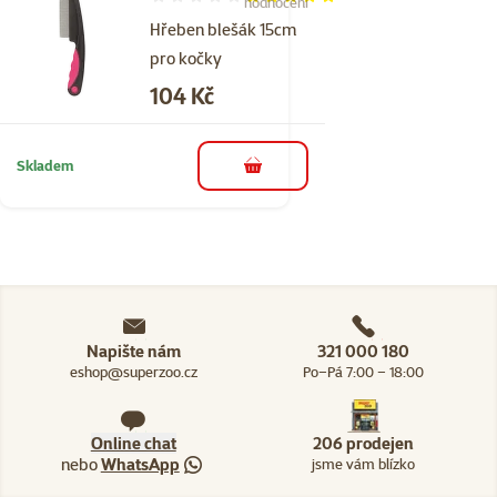
Hodnocení 96%, počet hodnocení: 5
hodnocení
Hřeben blešák 15cm
pro kočky
Cena
104 Kč
Skladem
do košíku
Napište nám
321 000 180
eshop@superzoo.cz
Po–Pá 7:00 – 18:00
Online chat
206 prodejen
nebo
WhatsApp
jsme vám blízko