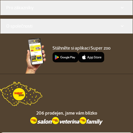
Menu v patičce
Pro zákazníky
O společnosti
Stáhněte si aplikaci Super zoo
206 prodejen,
jsme vám blízko