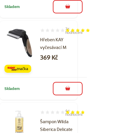
Skladem
do košíku
3×
Hodnocení 100%, počet hodnocení: 3
hodnocení
Hřeben KAY
vyčesávací M
Cena
369 Kč
značka
Skladem
do košíku
4×
Hodnocení 75%, počet hodnocení: 4
hodnocení
Šampon Wilda
Siberica Delicate