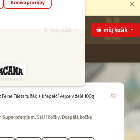
Krmivo pro ryby
Zav
můj
účet
můj
košík
Hledej
háme
Vložit do 
ine Filets tuňák + křepelčí vejce v želé 100g
0%
uperpremium,
Stáří kočky:
Dospělá kočka