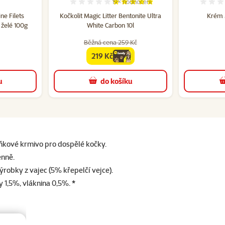
19×
hodnocení
cení 0%
Hodnocení 96%, počet hodnocení: 1
e Filets
Kočkolit Magic Litter Bentonite Ultra
Krém 
 želé 100g
White Carbon 10l
Běžná cena 259 Kč
219 Kč
family
cena
u
do košíku
plňkové krmivo pro dospělé kočky.
enně.
ýrobky z vajec (5% křepelčí vejce).
 1,5%, vláknina 0,5%. *
ametry