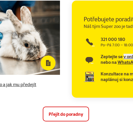
Potřebujete poradi
Náš tým Super zoo je tad
321 000 180
Po–Pá 7:00 – 18:00
Zeptejte se
v on
nebo na
Whats
Konzultace na m
naplánuj si konz
to a jak mu předejít
Přejít do poradny