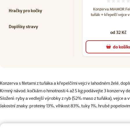
Hodno
Konzerva MIAMOR Fein
Hračky pro kočky
tuňák + křepelčí vejce v
Doplňky stravy
od 32 Kč
do košík
superzoo.product.detail.content
Konzerva s filetami z tuňáka a křepelčími vejci v lahodném želé, do
Krmný návod: kočkám o hmotnosti 4 až 5 kg podávejte 3 konzervy d
Složení: ryby a vedlejší výrobky z ryb (52% maso z tuňáka), vejce a v
Jakostní znaky: proteiny 13%, vlhkost 83%, tuky 1%, hrubé popeloviny
Par