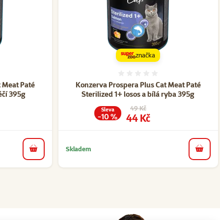
značka
ní 0%
Hodnocení 0%
 Meat Paté
Konzerva Prospera Plus Cat Meat Paté
něčí 395g
Sterilized 1+ losos a bílá ryba 395g
a
Původní cena
49 Kč
Sleva
Cena
44 Kč
-10 %
Skladem
do košíku
do koš