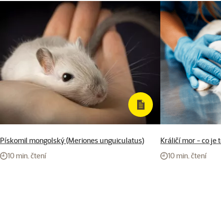
Pískomil mongolský (Meriones unguiculatus)
Králičí mor - co je 
10 min. čtení
10 min. čtení