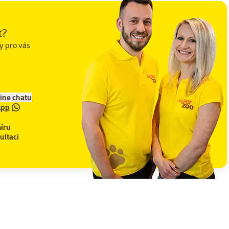
t?
y pro vás
line chatu
App
íru
ultaci