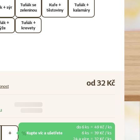
Tuňák se
Kuře +
Tuňák +
k + sýr
zeleninou
těstoviny
kalamáry
ňák +
Tuňák +
ýže
krevety
od 32 Kč
pnost
u
do 6 ks
=
49 Kč / ks
%
+
Kupte víc a ušetřete
6 ks
=
39 Kč / ks
24 a více
=
32 Kč / ks