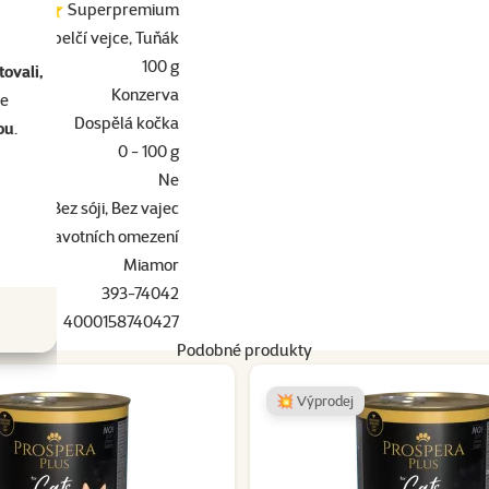
⭐⭐⭐ Superpremium
Křepelčí vejce, Tuňák
100 g
ovali,
Konzerva
se
Dospělá kočka
ou
.
0 - 100 g
Ne
ězího, Bez sóji, Bez vajec
Bez zdravotních omezení
Miamor
393-74042
4000158740427
Podobné produkty
💥 Výprodej