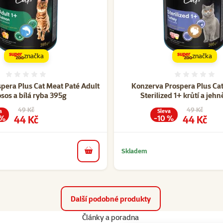
značka
značka
Hodnocení 0%
Hodnoce
pera Plus Cat Meat Paté Adult
Konzerva Prospera Plus Cat
osos a bílá ryba 395g
Sterilized 1+ krůtí a jeh
Původní cena
Původní cen
49 Kč
49 Kč
a
Sleva
Cena
Cena
44 Kč
44 Kč
 %
-10 %
Skladem
do košíku
Další podobné produkty
Články a poradna