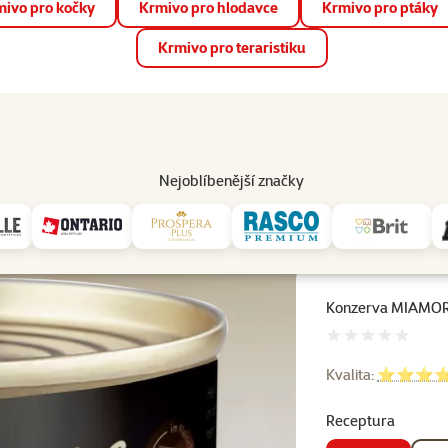
ivo pro kočky
Krmivo pro hlodavce
Krmivo pro ptáky
📱 Stáhněte si novou aplikaci Super zoo.
Více informací
Krmivo pro teraristiku
op
Akce a slevy
Prodejny
Služby
Poradna
Pomá
206
Nejoblíbenější značky
pělé kočky
Konzerva MIAMOR Feine Filets tuňák + křepelčí vejce v želé 100g
Konzerva MIAMOR Fe
Hodnocení 
Kvalita:
⭐⭐⭐⭐ S
Receptura