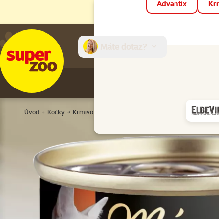
Advantix
Krm
Máte dotaz?
E-sh
Úvod
Kočky
Krmivo a pamlsky
Kapsičky a konzervy
Pro dos