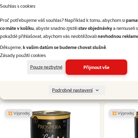
Kvalita
⭐
Souhlas s cookies
Složení
Gramáž
Proč potřebujeme váš souhlas? Například k tomu, abychom si
pamat
Typ mokrého krmiva
co máte v košíku
, abyste snadno zjistili
stav objednávky
a nemuseli 
Stáří kočky
pokaždé přihlašovat, abychom vás neobtěžovali
nevhodnou reklam
Hmotnost balení
Děkujeme,
k vašim datům se budeme chovat slušně
.
Kastrace kočky
Zásady použití cookies
Alergie kočky
Bez alergie bez specifických potřeb, Bez hov
Zdravotní omezení kočky
Pouze nezbytné
Přijmout vše
Značka
Katalogové číslo
Podrobné nastavení
EAN
💥 Výprodej
💥 Výprodej