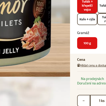
Tuňák +
křepelčí
Tuňá
vejce
Tu
Kuře + rýže
r
Gramáž
100 g
Cena
Hlídat cenu a dostu
Na prodejnách
Doručení na adres
Počet kusů *
ks
−