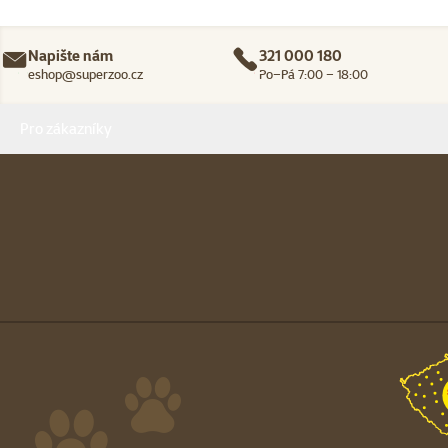
Napište nám
321 000 180
eshop@superzoo.cz
Po–Pá 7:00 – 18:00
Menu v patičce
Pro zákazníky