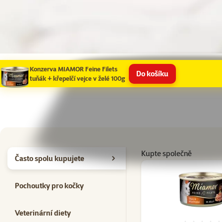
Konzerva MIAMOR Feine Filets
Do košíku
tuňák + křepelčí vejce v želé 100g
Kupte společně
Často spolu kupujete
Pochoutky pro kočky
Veterinární diety