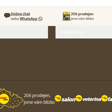
Online chat
206 prodejen
nebo
WhatsApp
jsme vám blízko
O společnosti
206 prodejen,
jsme vám blízko