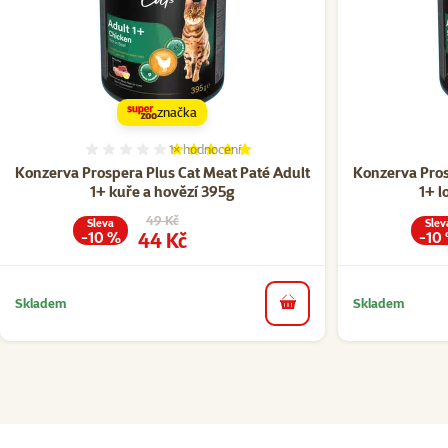
značka
1×
hodnocení
Hodnocení 100%, počet hodnocení: 1
Konzerva Prospera Plus Cat Meat Paté Adult
Konzerva Pros
1+ kuře a hovězí 395g
1+ l
Původní cena
49 Kč
Sleva
Slev
Cena
44 Kč
-10 %
-10
Skladem
Skladem
do košíku