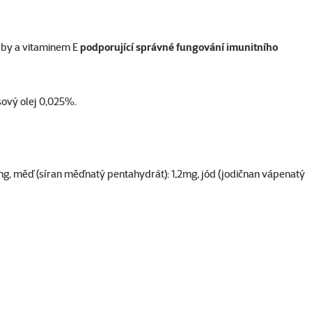
uby a vitaminem E
podporující správné fungování imunitního
sový olej 0,025%.
mg, měď (síran měďnatý pentahydrát): 1,2mg, jód (jodičnan vápenatý