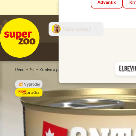
Advantix
Krm
Máte dotaz?
E-sh
Úvod
Psi
Krmivo a pamlsky
Konzervy a kapsičky
Pro dospěl
💥 Výprodej
značka