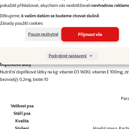
Kompletní krmivo
pro dospělé psy všech plemen
(od jednoho roku v
pokaždé přihlašovat, abychom vás neobtěžovali
nevhodnou reklam
Mleté kachní s příchutí brusinek, které jsou přírodním zdrojem anti
Děkujeme,
k vašim datům se budeme chovat slušně
.
Obsahuje vitaminy a minerály, které
pomáhají udržovat psa v dobré 
Zásady použití cookies
systému
.
Pouze nezbytné
Přijmout vše
Složení
Kachní 30%, vývar 27,2%, vepřové 23%, kuřecí 12%, hovězí 5%, sluneč
Analytické složky
Podrobné nastavení
Hrubý protein 11%, hrubý tuk 6,5%, hrubý popel 2,5%, hrubá vláknin
Doplňkové látky
Nutriční doplňkové látky na kg: vitamin D3 160IU, vitamin E 100mg, 
bezvodý): 0,2mg, biotin 10
Par
Velikost psa
Stáří psa
Kvalita
Složení
Hovězí maso, Kach