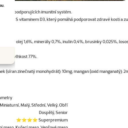
ěku).
ou
.
oxidantů podporujících imunitní systém.
kondici
. S vitaminem D3, který pomáhá podporovat zdravé kosti a z
nicový olej 1,6%, minerály 0,7%, inulin 0,4%, brusinky 0,025%, loso
a 0,6%, vlhkost 77%.
zinek (síran zinečnatý monohydrát): 10mg, mangan (oxid manganatý): 2
ametry
Miniaturní, Malý, Střední, Velký, Obří
Dospělý, Senior
⭐⭐⭐⭐ Superpremium
ní maso, Kuřecí maso, Vepřové maso