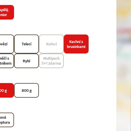
pělý,
nior
Kachní s
vězí
Telecí
Kuřecí
brusinkami
něčí s
Multipack
Rybí
tníkem
5+1 zdarma
00 g
800 g
ová
eptura