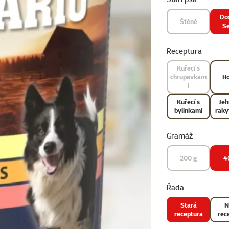
Dos
Štěně
Se
Receptura
Kuřecí s
chrupavkam
Ho
i
Kuřecí s
Jeh
bylinkami
raky
Gramáž
200 g
4
Řada
Stará
N
receptura
rec