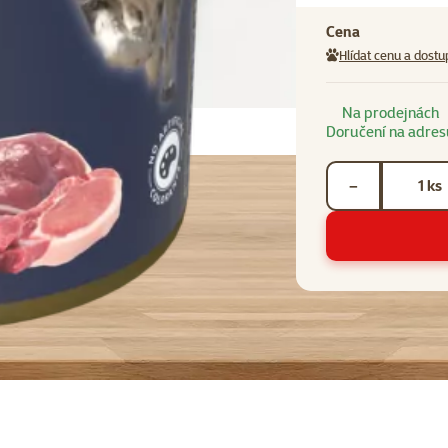
Cena
Hlídat cenu a dostu
Na prodejnách
Doručení na adres
Počet kusů *
ks
−