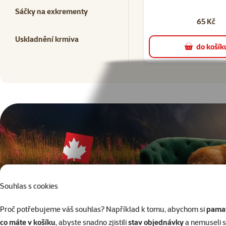
Sáčky na exkrementy
65 Kč
Uskladnění krmiva
do košík
superzoo.product.detail.content
Souhlas s cookies
Proč potřebujeme váš souhlas? Například k tomu, abychom si
pamat
co máte v košíku
, abyste snadno zjistili
stav objednávky
a nemuseli 