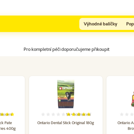
Výhodné balíčky
Pop
Pro kompletní péči doporučujeme přikoupit
dnocení
54×
hodnocení
cení 96%, počet hodnocení: 5
Hodnocení 94%, počet hodnocení: 
ck Pate
Ontario Dental Stick Original 180g
Ontario 
ries 400g
Bro