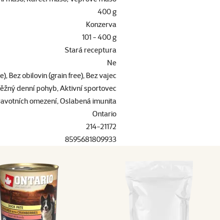
400 g
Konzerva
101 - 400 g
Stará receptura
Ne
), Bez obilovin (grain free), Bez vajec
ěžný denní pohyb, Aktivní sportovec
ravotních omezení, Oslabená imunita
Ontario
214-21172
8595681809933