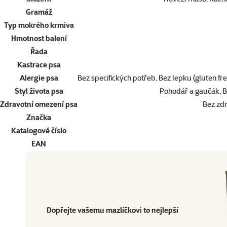
Gramáž
Typ mokrého krmiva
Hmotnost balení
Řada
Kastrace psa
Alergie psa
Bez specifických potřeb, Bez lepku (gluten free
Styl života psa
Pohodář a gaučák, B
Zdravotní omezení psa
Bez zd
Značka
Katalogové číslo
EAN
Dopřejte vašemu mazlíčkovi to nejlepší
Přejděte na kvalitu od Super zoo
Produkt
Dopřejte vašemu mazlíčkovi to nejlepší