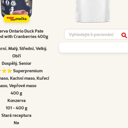
značka
rva Ontario Duck Pate
Vyhledat produkt
ed with Cranberries 400g
V
rní, Malý, Střední, Velký,
Obří
Dospělý, Senior
⭐ Superpremium
maso, Kachní maso, Kuřecí
aso, Vepřové maso
400 g
Konzerva
101 - 400 g
Stará receptura
Ne