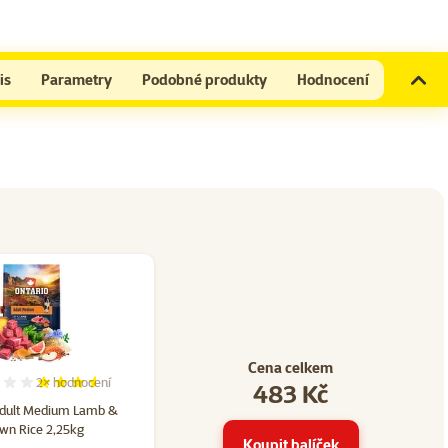
is
Parametry
Podobné produkty
Hodnocení
Cena celkem
2×
hodnocení
483 Kč
54
Hodnocení 70%, počet hodnocení: 2
Adult Medium Lamb &
wn Rice 2,25kg
Koupit balíček