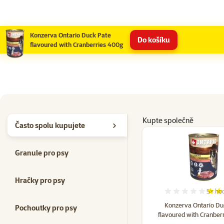
Konzerva Ontario Duck Pate
Do košíku
flavoured with Cranberries 400g
Kupte společně
Často spolu kupujete
Granule pro psy
Hračky pro psy
5×
ho
Hodno
Konzerva Ontario Du
Pochoutky pro psy
flavoured with Cranber