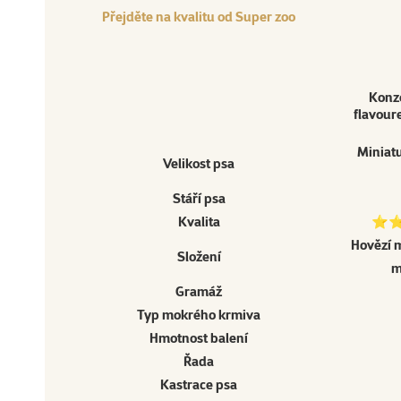
Přejděte na kvalitu od Super zoo
Konze
flavour
Miniatu
Velikost psa
Stáří psa
Kvalita
⭐⭐⭐
Hovězí 
Složení
m
Gramáž
Typ mokrého krmiva
Hmotnost balení
Řada
Kastrace psa