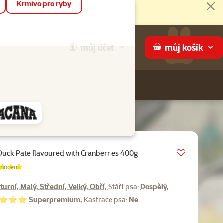
Krmivo pro ryby
Zav
můj
účet
můj
košík
Hledej
háme
Vložit do 
Duck Pate flavoured with Cranberries 400g
ení 96%, počet hodnocení:
nocení
turní, Malý, Střední, Velký, Obří,
Stáří psa:
Dospělý,
⭐⭐ Superpremium,
Kastrace psa:
Ne