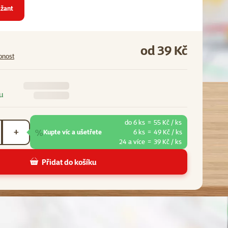
žant
od 39 Kč
pnost
u
do 6 ks
=
55 Kč / ks
%
+
Kupte víc a ušetřete
6 ks
=
49 Kč / ks
24 a více
=
39 Kč / ks
Přidat do košíku