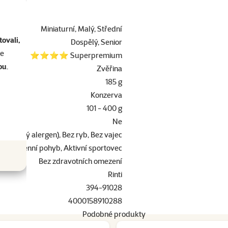
ametry
Miniaturní, Malý, Střední
ovali,
Dospělý, Senior
se
⭐⭐⭐⭐ Superpremium
ou
.
Zvěřina
185 g
Konzerva
101 - 400 g
Ne
(neznámý alergen), Bez ryb, Bez vajec
Běžný denní pohyb, Aktivní sportovec
Bez zdravotních omezení
Rinti
394-91028
4000158910288
Podobné produkty