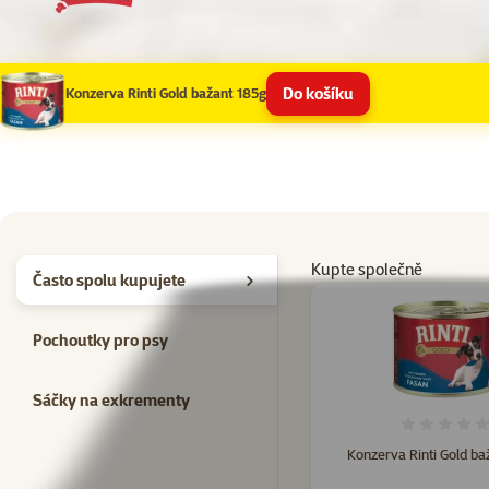
Do košíku
Konzerva Rinti Gold bažant 185g
Kupte společně
Často spolu kupujete
Pochoutky pro psy
Sáčky na exkrementy
Hodno
Konzerva Rinti Gold ba