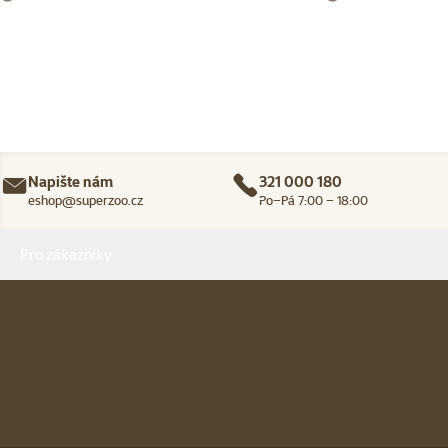
Napište nám
321 000 180
eshop@superzoo.cz
Po–Pá 7:00 – 18:00
Menu v patičce
Pro zákazníky