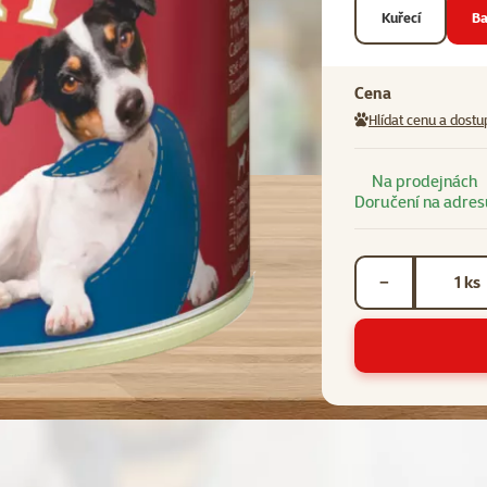
Kuřecí
Ba
Cena
Hlídat cenu a dostu
Na prodejnách
Doručení na adres
Počet kusů *
ks
−