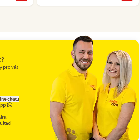
t?
y pro vás
line chatu
App
íru
ultaci