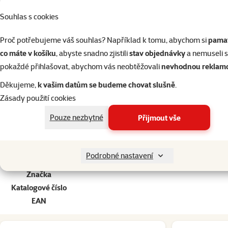
Par
Souhlas s cookies
Velikost psa
Proč potřebujeme váš souhlas? Například k tomu, abychom si
pamat
Stáří psa
co máte v košíku
, abyste snadno zjistili
stav objednávky
a nemuseli 
Kvalita
pokaždé přihlašovat, abychom vás neobtěžovali
nevhodnou reklam
Složení
Gramáž
Děkujeme,
k vašim datům se budeme chovat slušně
.
Typ mokrého krmiva
Zásady použití cookies
Hmotnost balení
Pouze nezbytné
Přijmout vše
Kastrace psa
Alergie psa
Bez specifických potřeb, Potravinová alergie 
Styl života psa
Pohodář a gaučák, 
Podrobné nastavení
Zdravotní omezení psa
Značka
Katalogové číslo
EAN