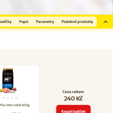
balíčky
Popis
Parametry
Podobné produkty
Cena celkem
240 Kč
23
Hodnocení 0%
Plus Mini Adult 800g
Koupit balíček