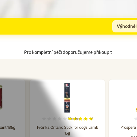
Výhodné 
Pro kompletní péči doporučujeme přikoupit
23×
hodnocení
cení 0%
Hodnocení 97%, počet hodnocení: 
žant 185g
Tyčinka Ontario Stick for dogs Lamb
Prospera 
15g