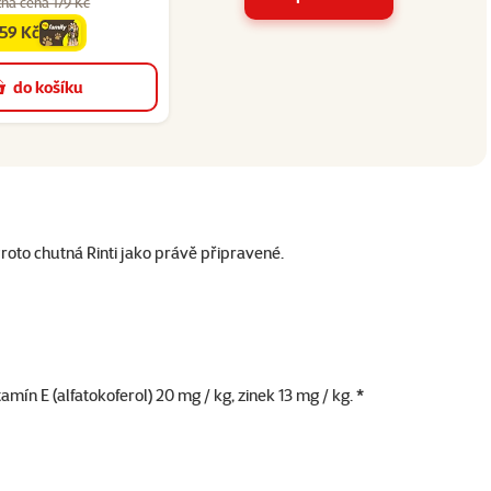
ná cena 179 Kč
159 Kč
amily
cena
do košíku
Proto chutná Rinti jako právě připravené.
mín E (alfatokoferol) 20 mg / kg, zinek 13 mg / kg. *