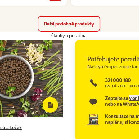
Další podobné produkty
Články a poradna
Potřebujete poradi
Náš tým Super zoo je tad
321 000 180
Po–Pá 7:00 – 18:00
Zeptejte se
v on
nebo na
Whats
Konzultace na m
naplánuj si konz
psů a koček