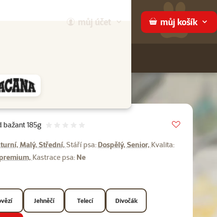
můj
účet
můj
košík
Hledej
háme
Vložit do 
d bažant 185g
Hodnocení 0%
turní, Malý, Střední,
Stáří psa:
Dospělý, Senior,
Kvalita:
remium,
Kastrace psa:
Ne
vězí
Jehněčí
Telecí
Divočák