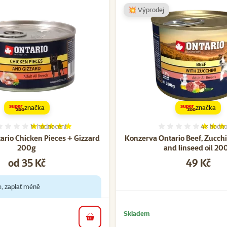
💥 Výprodej
značka
značka
1×
hodnocení
4×
hodno
Hodnocení 100%, počet hodnocení: 1
Hodnocen
ario Chicken Pieces + Gizzard
Konzerva Ontario Beef, Zucchi
200g
and linseed oil 20
Cena
Cena
od 35 Kč
49 Kč
e, zaplať méně
Skladem
do košíku