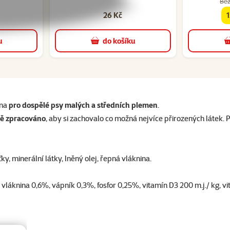
Běž
26 Kč
f
u
do košíku
éna
pro dospělé psy malých a středních plemen
.
rně zpracováno
, aby si zachovalo co možná nejvíce přirozených látek. 
ky, minerální látky, lněný olej, řepná vláknina.
láknina 0,6%, vápník 0,3%, fosfor 0,25%, vitamín D3 200 m.j./ kg, vita