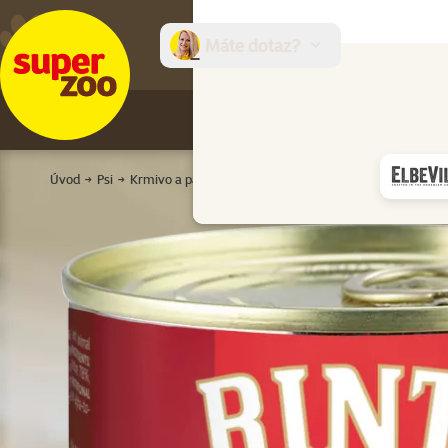
Máte dotaz?
E-sh
Úvod
Psi
Krmivo a pamlsky
Konzervy a kapsičky
Pro dospěl