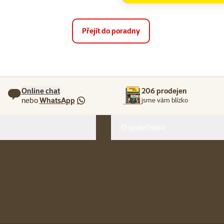
Přejít do poradny
Online chat
206 prodejen
nebo
WhatsApp
jsme vám blízko
O společnosti