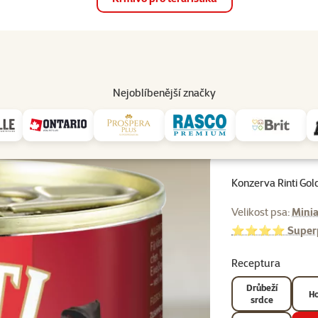
op
Akce a slevy
Prodejny
Služby
Poradna
Pomá
206
Nejoblíbenější značky
é psy
Konzerva Rinti Gold bažant 185g
Konzerva Rinti Gol
Velikost psa:
Minia
⭐⭐⭐⭐ Superp
Receptura
Drůbeží
Ho
srdce