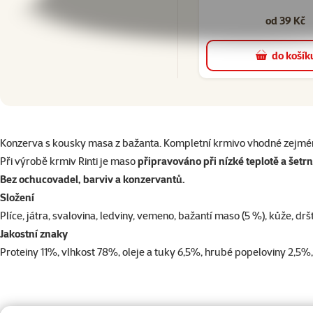
od 39 Kč
do košík
superzoo.product.detail.content
Konzerva s kousky masa z bažanta. Kompletní krmivo vhodné zejm
Při výrobě krmiv Rinti je maso
připravováno při nízké teplotě a šet
Bez ochucovadel, barviv a konzervantů.
Složení
Plíce, játra, svalovina, ledviny, vemeno, bažantí maso (5 %), kůže, dršť
Jakostní znaky
Proteiny 11%, vlhkost 78%, oleje a tuky 6,5%, hrubé popeloviny 2,5%, v