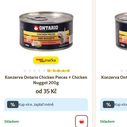
značka
10×
hodnocení
Hodnocení 100%, počet hodnocení: 10
Konzerva Ontario Chicken Pieces + Chicken
Konzerva Ont
Nugget 200g
Cena
od 35 Kč
%
%
Kup více, zaplať méně
Kup víc
Skladem
Skladem
do košíku