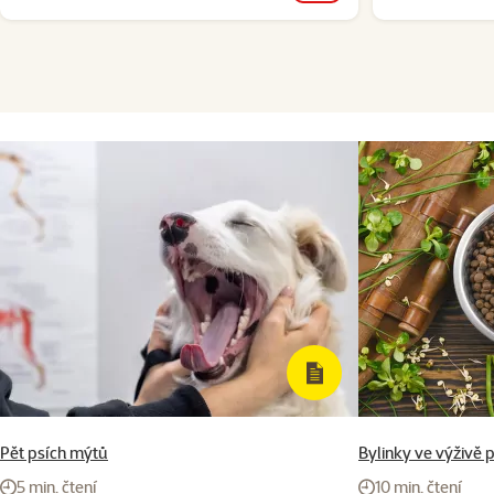
Pět psích mýtů
Bylinky ve výživě 
5 min. čtení
10 min. čtení