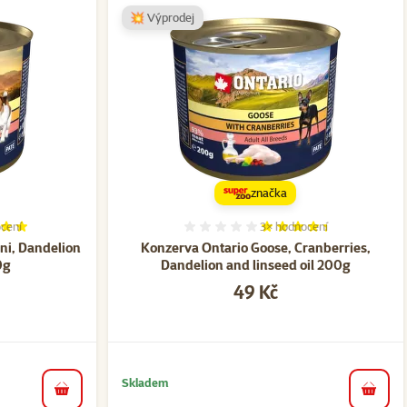
💥 Výprodej
značka
cení
3×
hodnocení
í 100%, počet hodnocení: 4
Hodnocení 87%, počet hod
ni, Dandelion
Konzerva Ontario Goose, Cranberries,
0g
Dandelion and linseed oil 200g
Cena
49 Kč
Skladem
do košíku
do koš