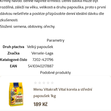
Krmný návod:
denně naplňte krmítko. Denní dávka může být
rozdílná, záleží na věku, velikosti a druhu papouška, proto s první
dávkou nešetřete a posléze přizpůsobte denní ideální dávku dle
zkušenosti.
Složení:
semena, obiloviny, ořechy.
Parametry
Druh ptactva
Velký papoušek
Značka
Versele-Laga
Katalogové číslo
7202-421796
EAN
5410340217887
Podobné produkty
Hodnocení 0%
Menu Vitakraft Vital korela a střední
papoušek 1kg
Cena
189 Kč