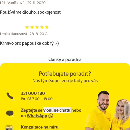
Lída Vaníčková ,
29. 11. 2020
Používáme dlouho, spokojenost
Hodnocení 100%
Lenka Hanusová ,
28. 8. 2018
Krmivo pro papouška dobrý :-)
Články a poradna
Potřebujete poradit?
Náš tým Super zoo je tady pro vás
321 000 180
Po–Pá 7:00 – 18:00
Zeptejte se
v online chatu
nebo
na
WhatsApp
Konzultace na míru