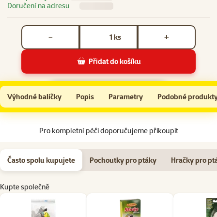
Doručení na adresu
Počet kusů *
ks
−
+
Přidat do košíku
Krmivo Versele-Laga Prestige pro velké papoušky 3kg
Do košíku
Výhodné balíčky
Popis
Parametry
Podobné produkt
Na začátek stránky
Pro kompletní péči doporučujeme přikoupit
Často spolu kupujete
Pochoutky pro ptáky
Hračky pro pt
Kupte společně