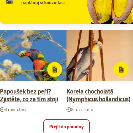
naplánuj si konzultaci
Papoušek bez peří?
Korela chocholatá
Zjistěte, co za tím stojí
(Nymphicus hollandicus)
8 min. čtení
8 min. čtení
Přejít do poradny