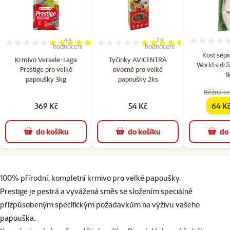
4×
2×
Hodnocení 100%, počet hodnocení: 4
Hodnocení 90%, počet hodn
hodnocení
hodnocení
Kost sépi
Krmivo Versele-Laga
Tyčinky AVICENTRA
World s dr
Prestige pro velké
ovocné pro velké
1
papoušky 3kg
papoušky 2ks
Běžná ce
369 Kč
54 Kč
64 K
famil
do košíku
do košíku
do
superzoo.product.detail.content
100% přírodní, kompletní krmivo pro velké papoušky.
Prestige je pestrá a vyvážená směs se složením speciálně
přizpůsobeným specifickým požadavkům na výživu vašeho
papouška.