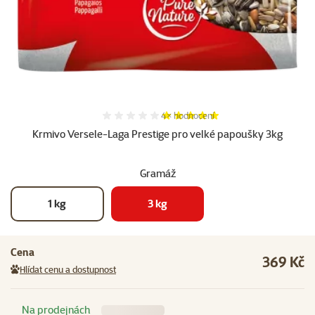
Hodnocení 100%, počet hodnocení:
4×
hodnocení
Krmivo Versele-Laga Prestige pro velké papoušky 3kg
Gramáž
1 kg
3 kg
Cena
369 Kč
Hlídat cenu a dostupnost
Na prodejnách