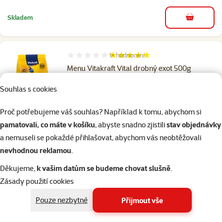
Skladem
do košíku
1×
hodnocení
Hodnocení 100%, počet hodnocení: 1
Menu Vitakraft Vital drobný exot 500g
Cena
79 Kč
Souhlas s cookies
Proč potřebujeme váš souhlas? Například k tomu, abychom si
pamatovali, co máte v košíku
, abyste snadno zjistili
stav objednávky
Skladem
do košíku
a nemuseli se pokaždé přihlašovat, abychom vás neobtěžovali
nevhodnou reklamou
.
1×
hodnocení
Hodnocení 100%, počet hodnocení: 1
Děkujeme,
k vašim datům se budeme chovat slušně
.
Menu Vitakraft Vital andulka junior 500g
Zásady použití cookies
Cena
79 Kč
Pouze nezbytné
Přijmout vše