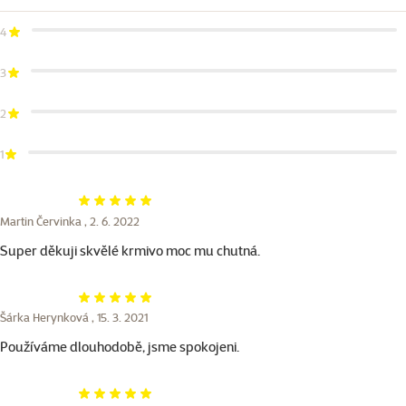
4
3
2
1
Hodnocení 100%
Martin Červinka ,
2. 6. 2022
Super děkuji skvělé krmivo moc mu chutná.
Hodnocení 100%
Šárka Herynková ,
15. 3. 2021
Používáme dlouhodobě, jsme spokojeni.
Hodnocení 100%