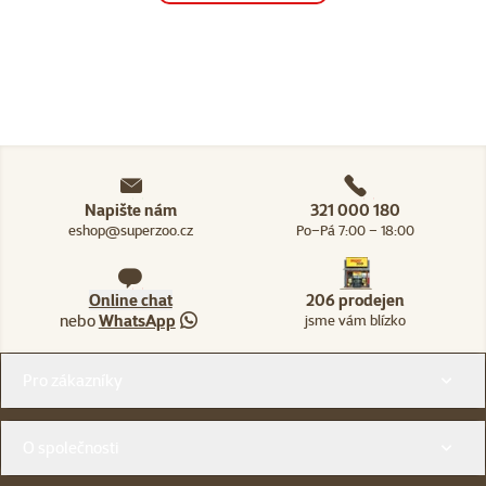
Napište nám
321 000 180
eshop@superzoo.cz
Po–Pá 7:00 – 18:00
Online chat
206 prodejen
nebo
WhatsApp
jsme vám blízko
Menu v patičce
Pro zákazníky
O společnosti