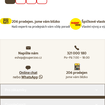
206 prodejen, jsme vám blízko
Špičkové vlast
Naši experti na prodejnách vám vždy poradí
Vlastní vývoj a v
Napište nám
321 000 180
eshop@superzoo.cz
Po–Pá 7:00 – 18:00
Online chat
206 prodejen
nebo
WhatsApp
jsme vám blízko
Menu v patičce
Pro zákazníky
O společnosti