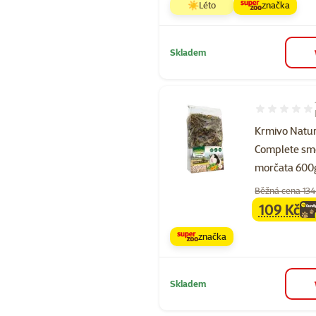
☀️Léto
značka
Skladem
Hodnocení 10
Krmivo Natu
Complete sm
morčata 600
Běžná cena 134
109 Kč
family
ce
značka
Skladem