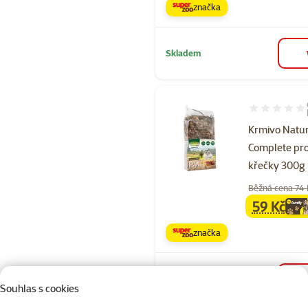
značka
Skladem
Hodnocení 90
Krmivo Natu
Complete pro
křečky 300g
Běžná cena 74
59 Kč
family
ce
značka
Skladem
Souhlas s cookies