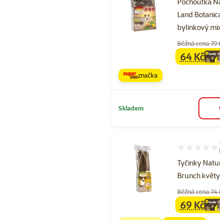
Pochoutka N
Land Botanic
bylinkový mi
Běžná cena 79 
64 Kč
family
ce
značka
Skladem
Hodnocení 97
Tyčinky Natu
Brunch květy
Běžná cena 74
69 Kč
family
ce