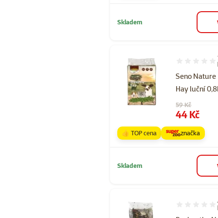
Skladem
Hodnocení 94
Seno Nature
Hay luční 0,
Původní cena
59 Kč
Cena
44 Kč
👍 TOP cena
značka
Skladem
Hodnocení 10