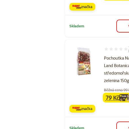
značka
Skladem
Hodnocení 10
Pochoutka N
Land Botanic
středomořsk
zelenina 150
Běžná cena 99
79 Kč
family
ce
značka
Skladem