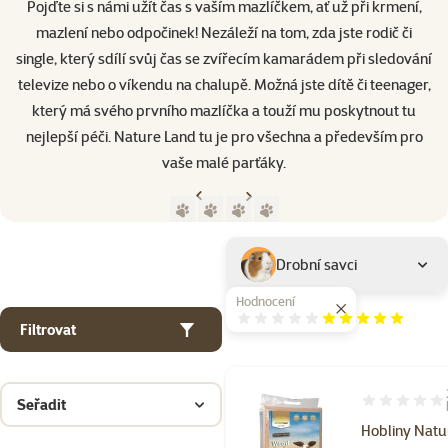
Pojďte si s námi užít čas s vaším mazlíčkem, ať už při krmení,
mazlení nebo odpočinek! Nezáleží na tom, zda jste rodič či
single, který sdílí svůj čas se zvířecím kamarádem při sledování
televize nebo o víkendu na chalupě. Možná jste dítě či teenager,
který má svého prvního mazlíčka a touží mu poskytnout tu
nejlepší péči. Nature Land tu je pro všechna a především pro
vaše malé parťáky.
Předchozí strana
Následující strana
Přejít na stranu 1
Přejít na stranu 2
Přejít na stranu 3
Přejít na stranu 4
Parametrický filtr
Vybrané filtry
Produkty značky Nature Land
Podkategorie
Drobní savci
Hodnocení
Hodnocení 100%
Filtrovat
Seřadit
Hodnocení 92
Hobliny Natu