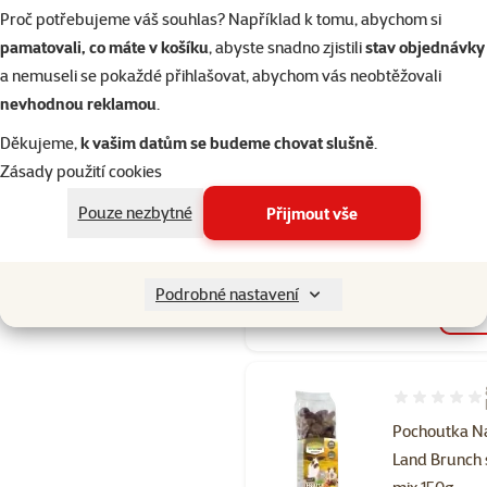
Proč potřebujeme váš souhlas? Například k tomu, abychom si
pamatovali, co máte v košíku
, abyste snadno zjistili
stav objednávky
Hodnocení 90
Pochoutka N
a nemuseli se pokaždé přihlašovat, abychom vás neobtěžovali
Land Botanic
nevhodnou reklamou
.
ovocný salát
Děkujeme,
k vašim datům se budeme chovat slušně
.
Běžná cena 79 
Zásady použití cookies
64 Kč
family
ce
Pouze nezbytné
Přijmout vše
značka
Podrobné nastavení
Skladem
Hodnocení 10
Pochoutka N
Land Brunch 