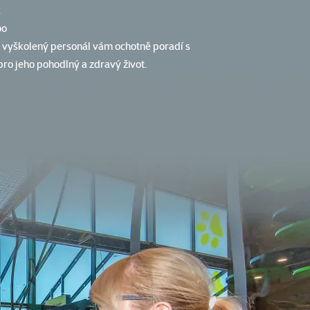
a
oo
š vyškolený personál vám ochotně poradí s
ro jeho pohodlný a zdravý život.