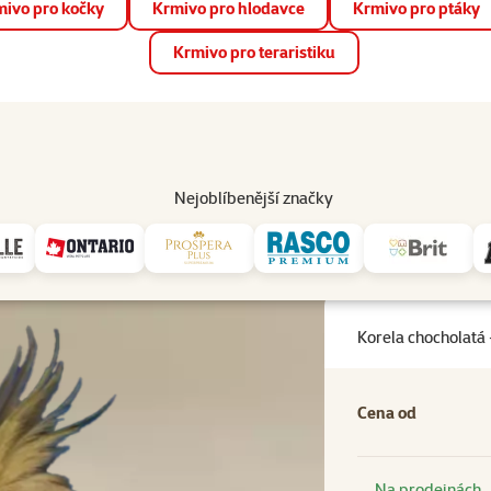
ivo pro kočky
Krmivo pro hlodavce
Krmivo pro ptáky
📱 Stáhněte si novou aplikaci Super zoo.
Více informací
Krmivo pro teraristiku
op
Akce a slevy
Prodejny
Služby
Poradna
Pomá
206
Nejoblíbenější značky
ch a velkých papoušků
Korela chocholatá - Nymphicus hollandicus
Korela chocholatá
Cena od
Na prodejnách