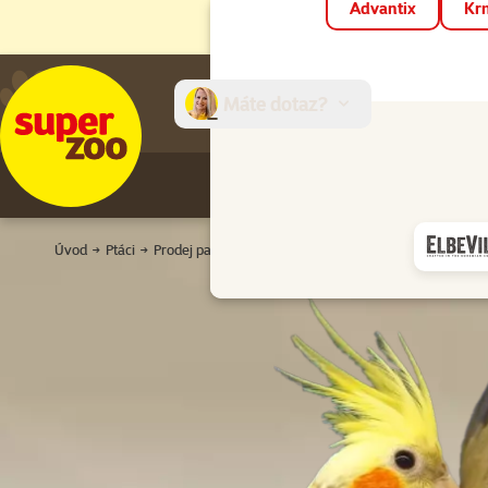
Advantix
Krm
Máte dotaz?
E-sh
Úvod
Ptáci
Prodej papoušků a drobného ptactva
Prodej střední