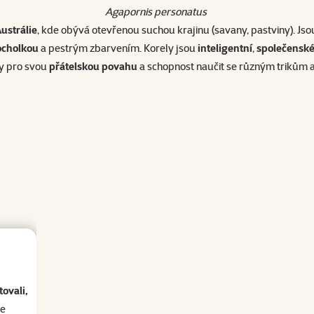
Agapornis personatus
Austrálie
, kde obývá otevřenou suchou krajinu (savany, pastviny). Js
ocholkou
a pestrým zbarvením. Korely jsou
inteligentní
,
společensk
y pro svou
přátelskou povahu
a schopnost naučit se různým trikům 
ovali,
se