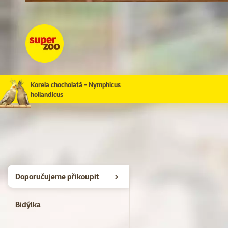
Korela chocholatá - Nymphicus
hollandicus
Doporučujeme přikoupit
Bidýlka