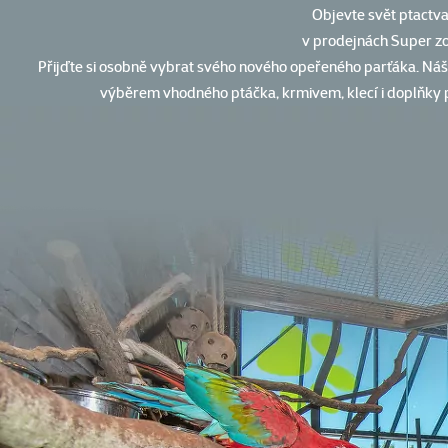
Objevte svět ptactv
v prodejnách Super z
Přijďte si osobně vybrat svého nového opeřeného parťáka. Ná
výběrem vhodného ptáčka, krmivem, klecí i doplňky p