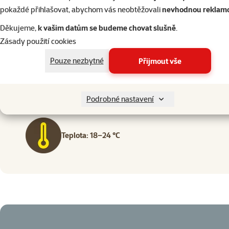
pokaždé přihlašovat, abychom vás neobtěžovali
nevhodnou reklam
Děkujeme,
k vašim datům se budeme chovat slušně
.
Zásady použití cookies
Chov: v páru nebo v hejnu
Pouze nezbytné
Přijmout vše
Ubikace: pro dlouhodobý domácí chov je vhodné 
Podrobné nastavení
Teplota: 18–24 °C