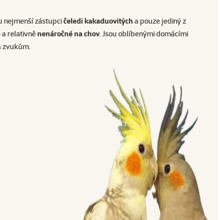
ou nejmenší zástupci
čeledi kakaduovitých
a pouze jediný z
é
a relativně
nenáročné na chov
. Jsou oblíbenými domácími
a zvukům.