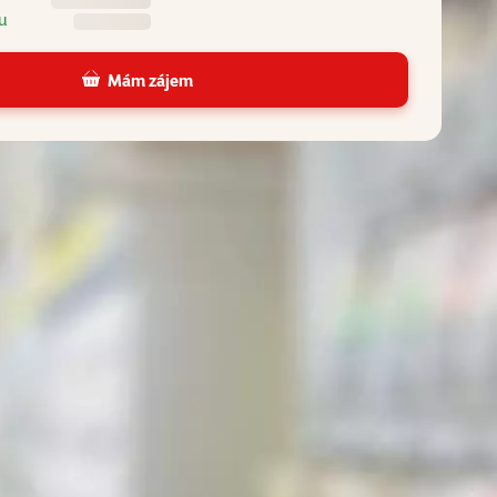
u
Mám zájem