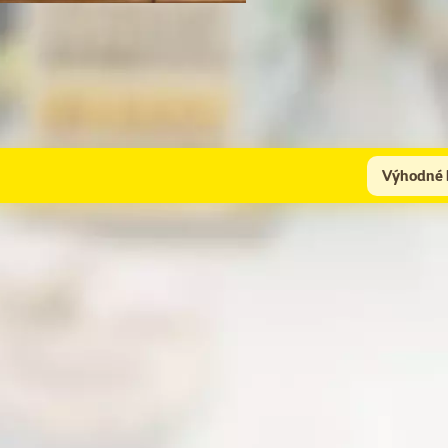
Výhodné 
Pro kompletní péči doporučujeme přikoupit