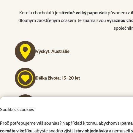
Korela chocholatá je
středně velký papoušek
původem
z 
dlouhým zaostřeným ocasem. Je známá svou
výraznou ch
společník
Výskyt: Austrálie
Délka života: 15–20 let
Velikost: 35 cm
Souhlas s cookies
Proč potřebujeme váš souhlas? Například k tomu, abychom si
pamat
co máte v košíku
, abyste snadno zjistili
stav objednávky
a nemuseli 
Hmotnost: 80–100 g