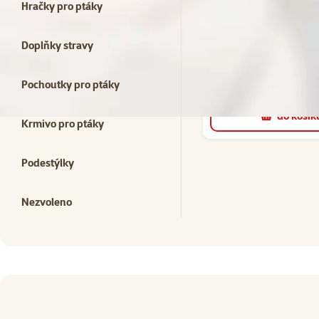
3×
ho
Hračky pro ptáky
Hodno
Bidýlko cement 2
Doplňky stravy
Běžná cena 214 
149 Kč
Pochoutky pro ptáky
family
cena
do košík
Krmivo pro ptáky
Podestýlky
Nezvoleno
superzoo.product.detail.content