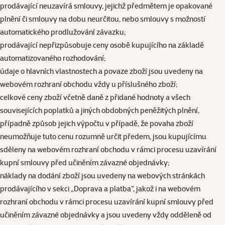
prodávající neuzavírá smlouvy, jejichž předmětem je opakované
plnění či smlouvy na dobu neurčitou, nebo smlouvy s možností
automatického prodlužování závazku;
prodávající nepřizpůsobuje ceny osobě kupujícího na základě
automatizovaného rozhodování;
údaje o hlavních vlastnostech a povaze zboží jsou uvedeny na
webovém rozhraní obchodu vždy u příslušného zboží;
celkové ceny zboží včetně daně z přidané hodnoty a všech
souvisejících poplatků a jiných obdobných peněžitých plnění,
případně způsob jejich výpočtu v případě, že povaha zboží
neumožňuje tuto cenu rozumně určit předem, jsou kupujícímu
sděleny na webovém rozhraní obchodu v rámci procesu uzavírání
kupní smlouvy před učiněním závazné objednávky;
náklady na dodání zboží jsou uvedeny na webových stránkách
prodávajícího v sekci „Doprava a platba“, jakož i na webovém
rozhraní obchodu v rámci procesu uzavírání kupní smlouvy před
učiněním závazné objednávky a jsou uvedeny vždy odděleně od