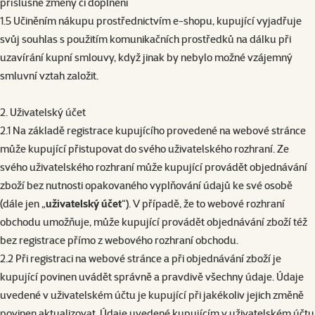
příslušné změny či doplnění
1.5 Učiněním nákupu prostřednictvím e-shopu, kupující vyjadřuje
svůj souhlas s použitím komunikačních prostředků na dálku při
uzavírání kupní smlouvy, když jinak by nebylo možné vzájemný
smluvní vztah založit.
2. Uživatelský účet
2.1 Na základě registrace kupujícího provedené na webové stránce
může kupující přistupovat do svého uživatelského rozhraní. Ze
svého uživatelského rozhraní může kupující provádět objednávání
zboží bez nutnosti opakovaného vyplňování údajů ke své osobě
(dále jen „
uživatelský účet
“). V případě, že to webové rozhraní
obchodu umožňuje, může kupující provádět objednávání zboží též
bez registrace přímo z webového rozhraní obchodu.
2.2 Při registraci na webové stránce a při objednávání zboží je
kupující povinen uvádět správně a pravdivě všechny údaje. Údaje
uvedené v uživatelském účtu je kupující při jakékoliv jejich změně
povinen aktualizovat. Údaje uvedené kupujícím v uživatelském účtu