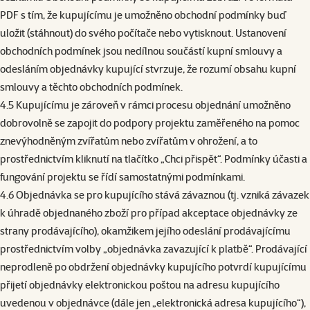
PDF s tím, že kupujícímu je umožněno obchodní podmínky buď
uložit (stáhnout) do svého počítače nebo vytisknout. Ustanovení
obchodních podmínek jsou nedílnou součástí kupní smlouvy a
odesláním objednávky kupující stvrzuje, že rozumí obsahu kupní
smlouvy a těchto obchodních podmínek.
4.5 Kupujícímu je zároveň v rámci procesu objednání umožněno
dobrovolně se zapojit do podpory projektu zaměřeného na pomoc
znevýhodněným zvířatům nebo zvířatům v ohrožení, a to
prostřednictvím kliknutí na tlačítko „Chci přispět“. Podmínky účasti a
fungování projektu se řídí samostatnými podmínkami.
4.6 Objednávka se pro kupujícího stává závaznou (tj. vzniká závazek
k úhradě objednaného zboží pro případ akceptace objednávky ze
strany prodávajícího), okamžikem jejího odeslání prodávajícímu
prostřednictvím volby „objednávka zavazující k platbě“. Prodávající
neprodleně po obdržení objednávky kupujícího potvrdí kupujícímu
přijetí objednávky elektronickou poštou na adresu kupujícího
uvedenou v objednávce (dále jen „elektronická adresa kupujícího“),