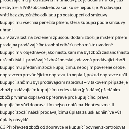
nezbytné; § 1980 občanského zákoníku se nepoužije. Prodávající
vrátí bez zbytečného odkladu po odstoupení od smlouvy
kupujícímu všechna peněžitá plnění, která kupující podle smlouvy
uhradil.
6.2 V závislosti na zvoleném způsobu dodání zboží je místem plnění
prodejna prodávajícího (osobní odběr), nebo místo uvedené
kupujícím v objednávce jako místo, kam má být zboží zasláno (místo
určení). Má-li prodávající zboží odeslat, odevzdá prodávající zboží
kupujícímu předáním zboží kupujícímu, nebo jím pověřené osobě,
dopravcem provádějícím dopravu, to neplatí, pokud dopravce určil
kupující, aniž mu byl prodávajícím nabídnut – v takovém případě je
zboží prodávajícím kupujícímu odevzdáno (předáno) předáním
zboží prvnímu dopravci k přepravě pro kupujícího; práva
kupujícího vůči dopravci tím nejsou dotčena. Nepřevezme-li
kupující zboží, náleží prodávajícímu úplata za uskladnění ve výši
úplaty obvyklé.
6.3 Při převzetí zboží od dopravce je kupující povinen zkontrolovat