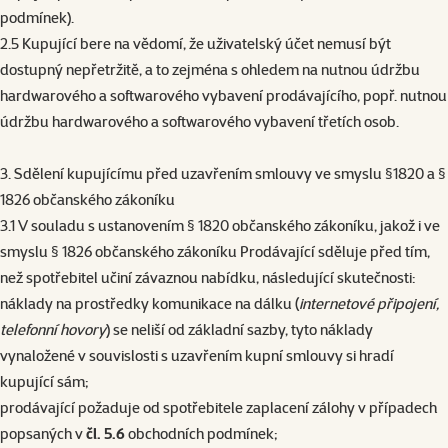
podmínek).
2.5 Kupující bere na vědomí, že uživatelský účet nemusí být
dostupný nepřetržitě, a to zejména s ohledem na nutnou údržbu
hardwarového a softwarového vybavení prodávajícího, popř. nutnou
údržbu hardwarového a softwarového vybavení třetích osob.
3. Sdělení kupujícímu před uzavřením smlouvy ve smyslu §1820 a §
1826 občanského zákoníku
3.1 V souladu s ustanovením § 1820 občanského zákoníku, jakož i ve
smyslu § 1826 občanského zákoníku Prodávající sděluje před tím,
než spotřebitel učiní závaznou nabídku, následující skutečnosti:
náklady na prostředky komunikace na dálku (
internetové připojení,
telefonní hovory
) se neliší od základní sazby, tyto náklady
vynaložené v souvislosti s uzavřením kupní smlouvy si hradí
kupující sám;
prodávající požaduje od spotřebitele zaplacení zálohy v případech
popsaných v
čl. 5.6
obchodních podmínek;