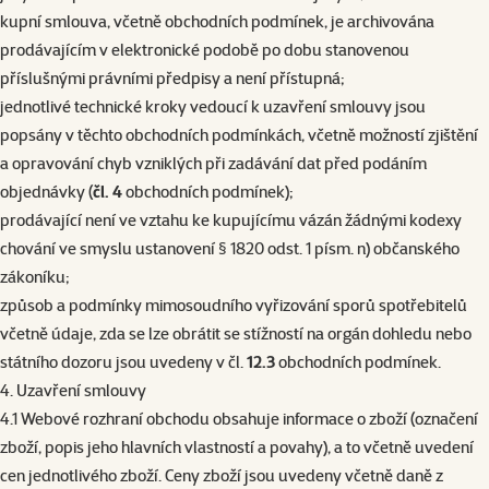
kupní smlouva, včetně obchodních podmínek, je archivována
prodávajícím v elektronické podobě po dobu stanovenou
příslušnými právními předpisy a není přístupná;
jednotlivé technické kroky vedoucí k uzavření smlouvy jsou
popsány v těchto obchodních podmínkách, včetně možností zjištění
a opravování chyb vzniklých při zadávání dat před podáním
objednávky (
čl. 4
obchodních podmínek);
prodávající není ve vztahu ke kupujícímu vázán žádnými kodexy
chování ve smyslu ustanovení § 1820 odst. 1 písm. n) občanského
zákoníku;
způsob a podmínky mimosoudního vyřizování sporů spotřebitelů
včetně údaje, zda se lze obrátit se stížností na orgán dohledu nebo
státního dozoru jsou uvedeny v čl.
12.3
obchodních podmínek.
4. Uzavření smlouvy
4.1 Webové rozhraní obchodu obsahuje informace o zboží (označení
zboží, popis jeho hlavních vlastností a povahy), a to včetně uvedení
cen jednotlivého zboží. Ceny zboží jsou uvedeny včetně daně z