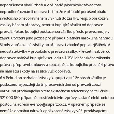
neporušenost obalů zboží a v případě jakýchkoliv závad toto
neprodleně oznámit dopravci s tím, že v případě porušení obalu
svědčícího o neoprávněném vniknutí do zásilky, resp. o poškození
zásilky během přepravy, nemusí kupující zásilku od dopravce
převzít. Pokud kupující poškozenou zásilku přesto převezme, je v
zájmu utvrzení jeho pozice pro případ uplatnění nároku na náhradu
škody z poškozené zásilky po přepravci vhodné popsat zjištěný/-é
nedostatek/-tky v protokolu o převzetí zásilky. Převzetím zboží od
dopravce nabývá kupující v souladu s § 2561 občanského zákoníku
práva z přepravní smlouvy a současně na kupujícího přechází právo
na náhradu škody na zásilce vůči dopravci.
6.4 Pokud po rozbalení zásilky kupující zjistí, že obsah zásilky je
poškozen, nejpozději do tří pracovních dnů od převzetí zboží
vyrozumí prodávajícího o této skutečnosti telefonicky na tel. čísle:
321 000 180, případně prostřednictvím zprávy zaslané elektronickou
poštou na adresu
e-shop@superzoo.cz
. V opačném případě se
nemůže domáhat nároků z poškozené zásilky vůči prodávajícímu.