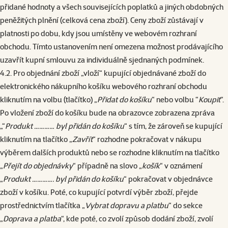
přidané hodnoty a všech souvisejících poplatků a jiných obdobných
peněžitých plnění (celková cena zboží). Ceny zboží zůstávají v
platnosti po dobu, kdy jsou umístěny ve webovém rozhraní
obchodu. Tímto ustanovením není omezena možnost prodávajícího
uzavřít kupní smlouvu za individuálně sjednaných podmínek.
4.2. Pro objednání zboží „vloží“ kupující objednávané zboží do
elektronického nákupního košíku webového rozhraní obchodu
kliknutím na volbu (tlačítko) „
Přidat do košíku
“ nebo volbu “
Koupit
“.
Po vložení zboží do košíku bude na obrazovce zobrazena zpráva
„“
Produkt ………… byl přidán do košíku
“ s tím, že zároveň se kupující
kliknutím na tlačítko „
Zavřít
“ rozhodne pokračovat v nákupu
výběrem dalších produktů nebo se rozhodne kliknutím na tlačítko
„
Přejít do objednávky
“ případně na slovo „
košík
“ v oznámení
„
Produkt …………. byl přidán do košíku
“ pokračovat v objednávce
zboží v košíku. Poté, co kupující potvrdí výběr zboží, přejde
prostřednictvím tlačítka „
Vybrat dopravu a
platbu
“ do sekce
„
Doprava a platba
“, kde poté, co zvolí způsob dodání zboží, zvolí