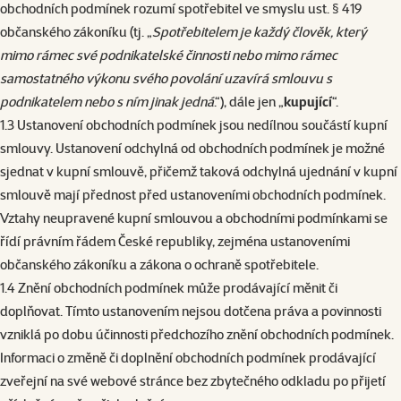
obchodních podmínek rozumí spotřebitel ve smyslu ust. § 419
občanského zákoníku (tj. „
Spotřebitelem je každý člověk, který
mimo rámec své podnikatelské činnosti nebo mimo rámec
samostatného výkonu svého povolání uzavírá smlouvu s
podnikatelem nebo s ním jinak jedná
.“), dále jen „
kupující
“.
1.3 Ustanovení obchodních podmínek jsou nedílnou součástí kupní
smlouvy. Ustanovení odchylná od obchodních podmínek je možné
sjednat v kupní smlouvě, přičemž taková odchylná ujednání v kupní
smlouvě mají přednost před ustanoveními obchodních podmínek.
Vztahy neupravené kupní smlouvou a obchodními podmínkami se
řídí právním řádem České republiky, zejména ustanoveními
občanského zákoníku a zákona o ochraně spotřebitele.
1.4 Znění obchodních podmínek může prodávající měnit či
doplňovat. Tímto ustanovením nejsou dotčena práva a povinnosti
vzniklá po dobu účinnosti předchozího znění obchodních podmínek.
Informaci o změně či doplnění obchodních podmínek prodávající
zveřejní na své webové stránce bez zbytečného odkladu po přijetí