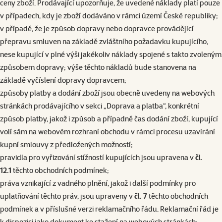
ceny zboží. Prodávající upozorňuje, že uvedené náklady platí pouze
v případech, kdy je zboží dodáváno v rámci území České republiky;
v případě, že je způsob dopravy nebo dopravce provádějící
přepravu smluven na základě zvláštního požadavku kupujícího,
nese kupující v plné výši jakékoliv náklady spojené s takto zvoleným
způsobem dopravy; výše těchto nákladů bude stanovena na
základě vyčíslení dopravy dopravcem;
způsoby platby a dodání zboží jsou obecně uvedeny na webových
stránkách prodávajícího v sekci „Doprava a platba“, konkrétní
způsob platby, jakož i způsob a případně čas dodání zboží, kupující
volí sám na webovém rozhraní obchodu v rámci procesu uzavírání
kupní smlouvy z předložených možností;
pravidla pro vyřizování stížností kupujících jsou upravena v
čl.
12.1
těchto obchodních podmínek;
práva vznikající z vadného plnění, jakož i další podmínky pro
uplatňování těchto práv, jsou upraveny v
čl. 7
těchto obchodních
podmínek a v příslušné verzi
reklamačního řádu
. Reklamační řád je
k dispozici jako dokument ke stažení na webových stránkách;