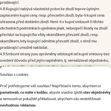
prodávající.
4.8 Kupující nabývá vlastnické právo ke zboží teprve úplným
zaplacením kupní ceny, resp. převzetím zboží, byla-li kupní cena
uhrazena před dodáním zboží. Není-li v kupní smlouvě či těchto
obchodních podmínkách ujednáno jinak, nebezpečí škody na zboží
přechází na kupujícího vždy okamžikem převzetí zboží, resp.
okamžikem, kdy kupující odmítne převzetí zboží, s nímž mu
prodávající umožnil nakládat.
4.9 Smluvní strany jsou oprávněny odstoupit od kupní smlouvy bez
uvedení důvodu před jejím naplněním, tj. nerealizovat objednávku,
a to do okamžiku odevzdání zboží ze strany prodávajícího
kupujícímu. Odstoupení musí být do tohoto okamžiku zasláno
Souhlas s cookies
prostřednictvím e-mailu na e-mailovou adresu druhé smluvní
Proč potřebujeme váš souhlas? Například k tomu, abychom si
strany. Pro případ, že ze strany kupujícího došlo již k úhradě kupní
pamatovali, co máte v košíku
, abyste snadno zjistili
stav objednávky
ceny za zboží, vrátí prodávající kupujícímu bez zbytečného odkladu
a nemuseli se pokaždé přihlašovat, abychom vás neobtěžovali
všechna peněžitá plnění, jež od kupujícího převzal, a to
nevhodnou reklamou
.
bezhotovostně na účet určený kupujícím, případně na účet, z něhož