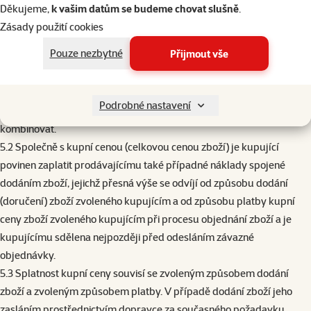
byla kupní cena zaslána.
Děkujeme,
k vašim datům se budeme chovat slušně
.
5. Cena zboží a platební podmínky
Zásady použití cookies
5.1. Celkovou cenu zboží dle kupní smlouvy a případné náklady
Pouze nezbytné
Přijmout vše
spojené s dodáním zboží může kupující uhradit prodávajícímu
všemi způsoby, jež jsou uvedeny na webových stránkách
prodávajícího v sekci „
Doprava a platba
“. Případné slevy z ceny
Podrobné nastavení
zboží poskytnuté prodávajícím kupujícímu nelze vzájemně
kombinovat.
5.2 Společně s kupní cenou (celkovou cenou zboží) je kupující
povinen zaplatit prodávajícímu také případné náklady spojené
dodáním zboží, jejichž přesná výše se odvíjí od způsobu dodání
(doručení) zboží zvoleného kupujícím a od způsobu platby kupní
ceny zboží zvoleného kupujícím při procesu objednání zboží a je
kupujícímu sdělena nejpozději před odesláním závazné
objednávky.
5.3 Splatnost kupní ceny souvisí se zvoleným způsobem dodání
zboží a zvoleným způsobem platby. V případě dodání zboží jeho
zasláním prostřednictvím dopravce za současného požadavku