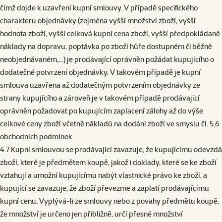
čímž dojde k uzavření kupní smlouvy. V případě specifického
charakteru objednávky (zejména vyšší množství zboží, vyšší
hodnota zboží, vyšší celková kupní cena zboží, vyšší předpokládané
náklady na dopravu, poptávka po zboží hůře dostupném či běžně
neobjednávaném,…) je prodávající oprávněn požádat kupujícího o
dodatečné potvrzení objednávky. V takovém případě je kupní
smlouva uzavřena až dodatečným potvrzením objednávky ze
strany kupujícího a zároveň je v takovém případě prodávající
oprávněn požadovat po kupujícím zaplacení zálohy až do výše
celkové ceny zboží včetně nákladů na dodání zboží ve smyslu čl. 5.6
obchodních podmínek.
4.7 Kupní smlouvou se prodávající zavazuje, že kupujícímu odevzdá
zboží, které je předmětem koupě, jakož i doklady, které se ke zboží
vztahují a umožní kupujícímu nabýt vlastnické právo ke zboží, a
kupující se zavazuje, že zboží převezme a zaplatí prodávajícímu
kupní cenu. Vyplývá-li ze smlouvy nebo z povahy předmětu koupě,
že množství je určeno jen přibližně, určí přesné množství