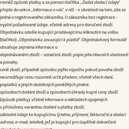
rovněž způsob platby a za pomoci tlačítka „
Zadat dodací údaje
“
přejde do sekce „
Informace o vás
“, v níž - v závislosti na tom, zda se
jedná o registrovaného zákazníka, či zákazníka bez registrace -
vyplní požadované údaje, včetně adresy pro doručení zboží.
Objednávku odešle kupující prodávajícímu kliknutím na volbu
(tlačítko) „
Objednávka zavazující k platbě
“. Objednávkový formulář
obsahuje zejména informace o:
objednávaném zboží – označení zboží, popis jeho hlavních vlastností
a povahy;
ceně zboží, případně způsobu jejího výpočtu pokud povaha zboží
neumožňuje cenu rozumně určit předem, včetně všech daní,
poplatků a jiných obdobných peněžitých plnění;
způsobech dodání zboží a způsobech úhrady kupní ceny zboží
(způsob platby), včetně informace o nákladech spojených
s příslušnou variantou dodání a platby zboží;
základní údaje ke kupujícímu (
jméno, příjmení, fakturační a dodací
adresa, e-mail, telefon
), jež je kupující pro úspěšné dokončení