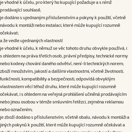
je vhodné k účelu, pro který ho kupující požaduje a s nímž
prodávající souhlasil;
je dodáno s ujednaným příslušenstvím a pokyny k použití, včetně
návodu k montáži nebo instalaci, které může kupující rozumně
očekávat;
a že vedle ujednaných vlastností
je vhodné k účelu, k němuž se věc tohoto druhu obvykle používá, i
s ohledem na práva třetích osob, právní předpisy, technické normy
nebo kodexy chování daného odvětví, není-li technických norem;
zboží množstvím, jakostí a dalšími vlastnostmi, včetně životnosti,
funkčnosti, kompatibility a bezpečnosti, odpovídá obvyklým
vlastnostem věcí téhož druhu, které může kupující rozumně
očekávat, i s ohledem na veřejná prohlášení učiněná prodávajícím
nebo jinou osobou v témže smluvním řetězci, zejména reklamou
nebo označením;
je zboží dodáno s příslušenstvím, včetně obalu, návodu k montáži a
jiných pokynů k použití, které může kupující rozumně očekávat a