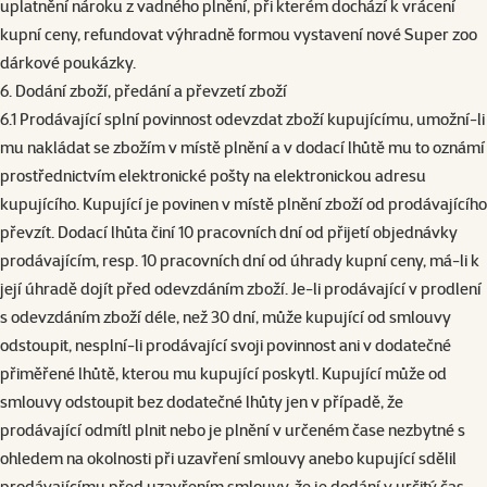
uplatnění nároku z vadného plnění, při kterém dochází k vrácení
kupní ceny, refundovat výhradně formou vystavení nové Super zoo
dárkové poukázky.
6. Dodání zboží, předání a převzetí zboží
6.1 Prodávající splní povinnost odevzdat zboží kupujícímu, umožní-li
mu nakládat se zbožím v místě plnění a v dodací lhůtě mu to oznámí
prostřednictvím elektronické pošty na elektronickou adresu
kupujícího. Kupující je povinen v místě plnění zboží od prodávajícího
převzít. Dodací lhůta činí 10 pracovních dní od přijetí objednávky
prodávajícím, resp. 10 pracovních dní od úhrady kupní ceny, má-li k
její úhradě dojít před odevzdáním zboží. Je-li prodávající v prodlení
s odevzdáním zboží déle, než 30 dní, může kupující od smlouvy
odstoupit, nesplní-li prodávající svoji povinnost ani v dodatečné
přiměřené lhůtě, kterou mu kupující poskytl. Kupující může od
smlouvy odstoupit bez dodatečné lhůty jen v případě, že
prodávající odmítl plnit nebo je plnění v určeném čase nezbytné s
ohledem na okolnosti při uzavření smlouvy anebo kupující sdělil
prodávajícímu před uzavřením smlouvy, že je dodání v určitý čas