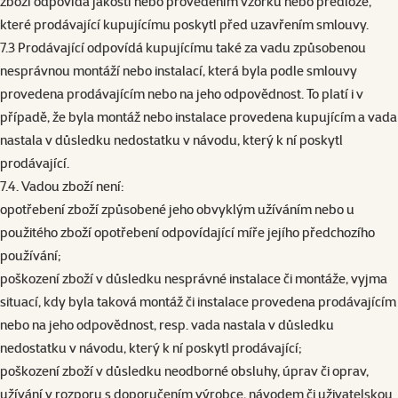
zboží odpovídá jakostí nebo provedením vzorku nebo předloze,
které prodávající kupujícímu poskytl před uzavřením smlouvy.
7.3 Prodávající odpovídá kupujícímu také za vadu způsobenou
nesprávnou montáží nebo instalací, která byla podle smlouvy
provedena prodávajícím nebo na jeho odpovědnost. To platí i v
případě, že byla montáž nebo instalace provedena kupujícím a vada
nastala v důsledku nedostatku v návodu, který k ní poskytl
prodávající.
7.4. Vadou zboží není:
opotřebení zboží způsobené jeho obvyklým užíváním nebo u
použitého zboží opotřebení odpovídající míře jejího předchozího
používání;
poškození zboží v důsledku nesprávné instalace či montáže, vyjma
situací, kdy byla taková montáž či instalace provedena prodávajícím
nebo na jeho odpovědnost, resp. vada nastala v důsledku
nedostatku v návodu, který k ní poskytl prodávající;
poškození zboží v důsledku neodborné obsluhy, úprav či oprav,
užívání v rozporu s doporučením výrobce, návodem či uživatelskou