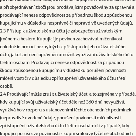
a při objednávání zboží jsou prodávajícím považovány za správné a
prodávající nenese odpovědnost za případnou škodu způsobenou
kupujícímu v důsledku nesprávně či nepravdivě uvedených údajů.
2.3 Přístup k uživatelskému účtu je zabezpečen uživatelským
jménem a heslem. Kupující je povinen zachovávat mlčenlivost
ohledně informací nezbytných k přístupu do jeho uživatelského
účtu, jakož ani není oprávněn umožnit využívání uživatelského účtu
třetím osobám. Prodávající nenese odpovědnost za případnou
škodu způsobenou kupujícímu v důsledku porušení povinnosti
mlčenlivosti či v důsledku zpřístupnění uživatelského účtu třetí
osobě.
2.4 Prodávající může zrušit uživatelský účet, a to zejména v případě,
kdy kupující svůj uživatelský účet déle než 360 dnů nevyužívá,
využívá ho v rozporu s ustanoveními těchto obchodních podmínek
(nepravdivě uvedené údaje, porušení povinnosti mlčenlivosti,
zpřístupnění uživatelského účtu třetím osobám) či v případě, kdy
kupující poruší své povinnosti z kupní smlouvy (včetně obchodních