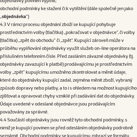
objednávky povinen vyplnit;
obchodní podmínky ke stažení či k vytištění (dále společně jen jako
„
objednávka
“)
4.3 V rámci procesu objednání zboží se kupující pohybuje
prostřednictvím volby (tlačítka) „pokračovat v objednávce“, či volby
(tlačítka) „zpět do obchodu“ či „zpět“. Kupující zároveň může v
průběhu vyplňování objednávky využít služeb on-line operátora na
příslušném telefonním čísle. Před zasláním závazné objednávky (tj.
objednávky zavazující k platbě) prodávajícímu je prostřednictvím
volby „zpět“ kupujícímu umožněno zkontrolovat a měnit údaje,
které do objednávky kupující zadal, zejména měnit zboží, vybraný
způsob dopravy nebo platby, a to i s ohledem na možnost kupujícího
zjišťovat a opravovat chyby vzniklé při zadávání dat do objednávky.
Údaje uvedené v odeslané objednávce jsou prodávajícím
považovány za správné.
4.4 Součástí objednávky jsou rovněž tyto obchodní podmínky, s
nimiž je kupující povinen se před odesláním objednávky podrobně
seznámit. Obchodní podmínky se kupujícímu zobrazí ve formátu