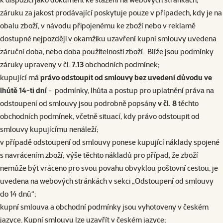
záruku za jakost prodávající poskytuje pouze v případech, kdy je na
obalu zboží, v návodu připojenému ke zboží nebo v reklamě
dostupné nejpozději v okamžiku uzavření kupní smlouvy uvedena
záruční doba, nebo doba použitelnosti zboží. Blíže jsou podmínky
záruky upraveny v čl.
7.13
obchodních podmínek;
kupující má
právo odstoupit od smlouvy bez uvedení důvodu ve
lhůtě 14-ti dní
- podmínky, lhůta a postup pro uplatnění práva na
odstoupení od smlouvy jsou podrobně popsány
v čl. 8
těchto
obchodních podmínek, včetně situací, kdy právo odstoupit od
smlouvy kupujícímu nenáleží;
v případě odstoupení od smlouvy ponese kupující náklady spojené
s navrácením zboží; výše těchto nákladů pro případ, že zboží
nemůže být vráceno pro svou povahu obvyklou poštovní cestou, je
uvedena na webových stránkách v sekci „
Odstoupení od smlouvy
do 14 dnů
“;
kupní smlouva a obchodní podmínky jsou vyhotoveny v českém
jazyce. Kupní smlouvu lze uzavřít v českém jazyce;