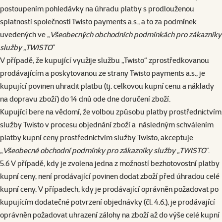
postoupením pohledávky na úhradu platby s prodlouženou
splatností společnosti Twisto payments a.s., a to za podmínek
uvedených ve „
Všeobecných obchodních podmínkách pro zákazníky
služby „TWISTO
”
V případě, že kupující využije službu „Twisto“ zprostředkovanou
prodávajícím a poskytovanou ze strany Twisto payments a.s., je
kupující povinen uhradit platbu (tj. celkovou kupní cenu a náklady
na dopravu zboží) do 14 dnů ode dne doručení zboží.
Kupující bere na vědomí, že volbou způsobu platby prostřednictvím
služby Twisto v procesu objednání zboží a následným schválením
platby kupní ceny prostřednictvím služby Twisto, akceptuje
„
Všeobecné obchodní podmínky pro zákazníky služby „TWISTO
“.
5.6 V případě, kdy je zvolena jedna z možností bezhotovostní platby
kupní ceny, není prodávající povinen dodat zboží před úhradou celé
kupní ceny. V případech, kdy je prodávající oprávněn požadovat po
kupujícím dodatečné potvrzení objednávky (čl. 4.6.), je prodávající
oprávněn požadovat uhrazení zálohy na zboží až do výše celé kupní