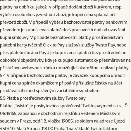
platby na dobírku, jakož i v případě dodání zboží kurýrem, resp.
výběru osobního vyzvednutí zboží, je kupní cena splatná při
převzetí zboží. V případě výběru bezhotovostní platby bankovním
převodem je kupní cena splatná do 5 pracovních dnů od uzavření
kupní smlouvy. V případě bezhotovostní platby prostřednictvím
platební karty (včetně Click to Pay služby), služby Twisto Pay, nebo
přes platební bránu PayU je kupní cena splatná bezprostředně po
dokončení objednávky, kdy je kupující automaticky přesměrován na
příslušnou webovou stránku umožňující okamžitou realizaci platby.
5.4 V případě bezhotovostní platby je závazek kupujícího uhradit
kupní cenu splněn okamžikem připsání příslušné částky na účet
prodávajícího pod správným variabilním symbolem.
5.5 Platba prostřednictvím služby Twisto pay
Platba „Twisto“ je poskytována společností Twisto payments a.s., IČ:
01615165, zapsanou v obchodním rejstříku vedeném Městským
soudem v Praze, oddíl B, vložka 19085, se sídlem na adrese Újezd
450/40, Malá Strana, 118 00 Praha 1 na základě Twisto faktury