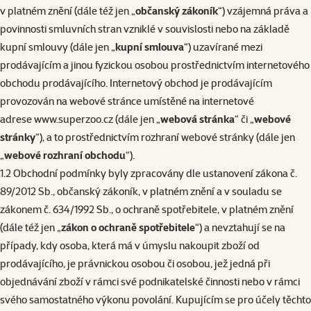
v platném znění (dále též jen „
občanský
zákoník
“) vzájemná práva a
povinnosti smluvních stran vzniklé v souvislosti nebo na základě
kupní smlouvy (dále jen „
kupní smlouva
“) uzavírané mezi
prodávajícím a jinou fyzickou osobou prostřednictvím internetového
obchodu prodávajícího. Internetový obchod je prodávajícím
provozován na webové stránce umístěné na internetové
adrese
www.superzoo.cz
(dále jen „
webová stránka
“ či „
webové
stránky
“), a to prostřednictvím rozhraní webové stránky (dále jen
„
webové rozhraní obchodu
“).
1.2 Obchodní podmínky byly zpracovány dle ustanovení zákona č.
89/2012 Sb., občanský zákoník, v platném znění a v souladu se
zákonem č. 634/1992 Sb., o ochraně spotřebitele, v platném znění
(dále též jen „
zákon o ochraně spotřebitele
“) a nevztahují se na
případy, kdy osoba, která má v úmyslu nakoupit zboží od
prodávajícího, je právnickou osobou či osobou, jež jedná při
objednávání zboží v rámci své podnikatelské činnosti nebo v rámci
svého samostatného výkonu povolání. Kupujícím se pro účely těchto