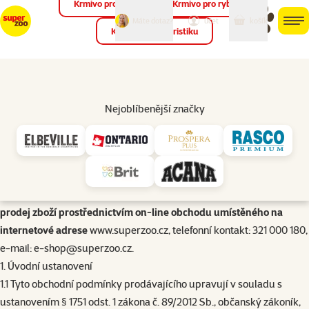
Krmivo pro ptáky
Krmivo pro ryby
můj
můj
Máte dotaz?
košík
účet
men
Krmivo pro teraristiku
Hled
Úvod
Obchodní podmínky
Nejoblíbenější značky
verze 1/2023
Obchodní podmínky obchodní společnosti
Plaček Pet Products
s.r.o.
se sídlem Revoluční 1381, Poděbrady, 290 01, identifikační číslo:
28995911, zapsané v obchodním rejstříku vedeném Městským
soudem v Praze, oddíl C, vložka 158695 (dále jen „
prodávající
“)
pro
prodej zboží prostřednictvím on-line obchodu umístěného na
internetové adrese
www.superzoo.cz
, telefonní kontakt: 321 000 180,
e-mail:
e-shop@superzoo.cz
.
1. Úvodní ustanovení
1.1 Tyto obchodní podmínky prodávajícího upravují v souladu s
ustanovením § 1751 odst. 1 zákona č. 89/2012 Sb., občanský zákoník,