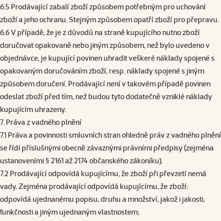
6.5 Prodávající zabalí zboží způsobem potřebným pro uchování
zboží a jeho ochranu. Stejným způsobem opatří zboží pro přepravu.
6.6 V případě, že je z důvodů na straně kupujícího nutno zboží
doručovat opakovaně nebo jiným způsobem, než bylo uvedeno v
objednávce, je kupující povinen uhradit veškeré náklady spojené s
opakovaným doručováním zboží, resp. náklady spojené s jiným
způsobem doručení. Prodávající není v takovém případě povinen
odeslat zboží před tím, než budou tyto dodatečně vzniklé náklady
kupujícím uhrazeny.
7. Práva z vadného plnění
7.1 Práva a povinnosti smluvních stran ohledně práv z vadného plnění
se řídí příslušnými obecně závaznými právními předpisy (zejména
ustanoveními § 2161 až 2174 občanského zákoníku).
7.2 Prodávající odpovídá kupujícímu, že zboží při převzetí nemá
vady. Zejména prodávající odpovídá kupujícímu, že zboží:
odpovídá ujednanému popisu, druhu a množství, jakož i jakosti,
funkčnosti a jiným ujednaným vlastnostem;