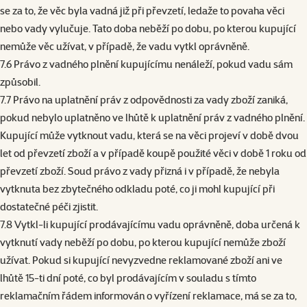
se za to, že věc byla vadná již při převzetí, ledaže to povaha věci
nebo vady vylučuje. Tato doba neběží po dobu, po kterou kupující
nemůže věc užívat, v případě, že vadu vytkl oprávněně.
7.6 Právo z vadného plnění kupujícímu nenáleží, pokud vadu sám
způsobil.
7.7 Právo na uplatnění práv z odpovědnosti za vady zboží zaniká,
pokud nebylo uplatněno ve lhůtě k uplatnění práv z vadného plnění.
Kupující může vytknout vadu, která se na věci projeví v době dvou
let od převzetí zboží a v případě koupě použité věci v době 1 roku od
převzetí zboží. Soud právo z vady přizná i v případě, že nebyla
vytknuta bez zbytečného odkladu poté, co ji mohl kupující při
dostatečné péči zjistit.
7.8 Vytkl-li kupující prodávajícímu vadu oprávněně, doba určená k
vytknutí vady neběží po dobu, po kterou kupující nemůže zboží
užívat. Pokud si kupující nevyzvedne reklamované zboží ani ve
lhůtě 15-ti dní poté, co byl prodávajícím v souladu s tímto
reklamačním řádem informován o vyřízení reklamace, má se za to,