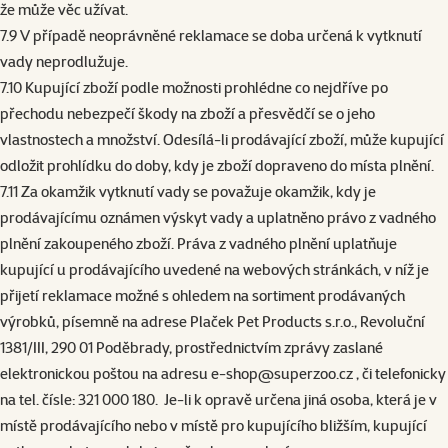
že může věc užívat.
7.9 V případě neoprávněné reklamace se doba určená k vytknutí
vady neprodlužuje.
7.10 Kupující zboží podle možnosti prohlédne co nejdříve po
přechodu nebezpečí škody na zboží a přesvědčí se o jeho
vlastnostech a množství. Odesílá-li prodávající zboží, může kupující
odložit prohlídku do doby, kdy je zboží dopraveno do místa plnění.
7.11 Za okamžik vytknutí vady se považuje okamžik, kdy je
prodávajícímu oznámen výskyt vady a uplatněno právo z vadného
plnění zakoupeného zboží. Práva z vadného plnění uplatňuje
kupující u prodávajícího uvedené na webových stránkách, v níž je
přijetí reklamace možné s ohledem na sortiment prodávaných
výrobků, písemně na adrese Plaček Pet Products s.r.o., Revoluční
1381/III, 290 01 Poděbrady, prostřednictvím zprávy zaslané
elektronickou poštou na adresu
e-shop@superzoo.cz
, či telefonicky
na tel. čísle: 321 000 180. Je-li k opravě určena jiná osoba, která je v
místě prodávajícího nebo v místě pro kupujícího bližším, kupující