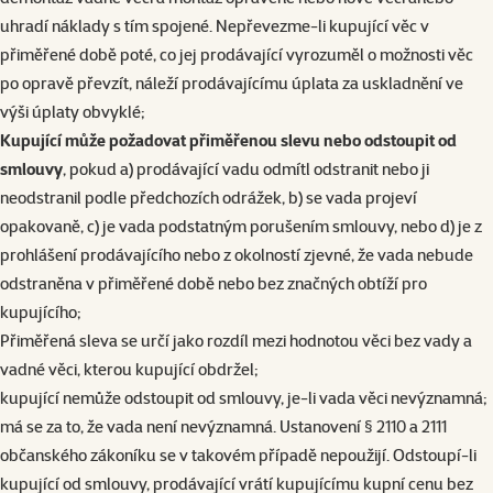
uhradí náklady s tím spojené. Nepřevezme-li kupující věc v
přiměřené době poté, co jej prodávající vyrozuměl o možnosti věc
po opravě převzít, náleží prodávajícímu úplata za uskladnění ve
výši úplaty obvyklé;
Kupující může požadovat přiměřenou slevu nebo odstoupit od
smlouvy
, pokud a) prodávající vadu odmítl odstranit nebo ji
neodstranil podle předchozích odrážek, b) se vada projeví
opakovaně, c) je vada podstatným porušením smlouvy, nebo d) je z
prohlášení prodávajícího nebo z okolností zjevné, že vada nebude
odstraněna v přiměřené době nebo bez značných obtíží pro
kupujícího;
Přiměřená sleva se určí jako rozdíl mezi hodnotou věci bez vady a
vadné věci, kterou kupující obdržel;
kupující nemůže odstoupit od smlouvy, je-li vada věci nevýznamná;
má se za to, že vada není nevýznamná. Ustanovení § 2110 a 2111
občanského zákoníku se v takovém případě nepoužijí. Odstoupí-li
kupující od smlouvy, prodávající vrátí kupujícímu kupní cenu bez