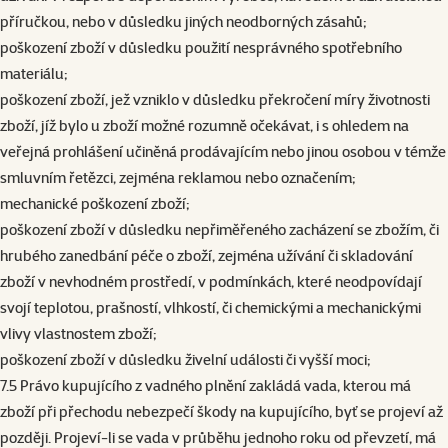
příručkou, nebo v důsledku jiných neodborných zásahů;
poškození zboží v důsledku použití nesprávného spotřebního
materiálu;
poškození zboží, jež vzniklo v důsledku překročení míry životnosti
zboží, jíž bylo u zboží možné rozumně očekávat, i s ohledem na
veřejná prohlášení učiněná prodávajícím nebo jinou osobou v témže
smluvním řetězci, zejména reklamou nebo označením;
mechanické poškození zboží;
poškození zboží v důsledku nepřiměřeného zacházení se zbožím, či
hrubého zanedbání péče o zboží, zejména užívání či skladování
zboží v nevhodném prostředí, v podmínkách, které neodpovídají
svojí teplotou, prašností, vlhkostí, či chemickými a mechanickými
vlivy vlastnostem zboží;
poškození zboží v důsledku živelní události či vyšší moci;
7.5 Právo kupujícího z vadného plnění zakládá vada, kterou má
zboží při přechodu nebezpečí škody na kupujícího, byť se projeví až
později. Projeví-li se vada v průběhu jednoho roku od převzetí, má