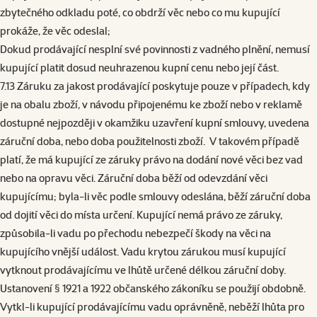
zbytečného odkladu poté, co obdrží věc nebo co mu kupující
prokáže, že věc odeslal;
Dokud prodávající nesplní své povinnosti z vadného plnění, nemusí
kupující platit dosud neuhrazenou kupní cenu nebo její část.
7.13 Záruku za jakost prodávající poskytuje pouze v případech, kdy
je na obalu zboží, v návodu připojenému ke zboží nebo v reklamě
dostupné nejpozději v okamžiku uzavření kupní smlouvy, uvedena
záruční doba, nebo doba použitelnosti zboží. V takovém případě
platí, že má kupující ze záruky právo na dodání nové věci bez vad
nebo na opravu věci. Záruční doba běží od odevzdání věci
kupujícímu; byla-li věc podle smlouvy odeslána, běží záruční doba
od dojití věci do místa určení. Kupující nemá právo ze záruky,
způsobila-li vadu po přechodu nebezpečí škody na věci na
kupujícího vnější událost. Vadu krytou zárukou musí kupující
vytknout prodávajícímu ve lhůtě určené délkou záruční doby.
Ustanovení § 1921 a 1922 občanského zákoníku se použijí obdobně.
Vytkl-li kupující prodávajícímu vadu oprávněně, neběží lhůta pro