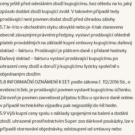
ceny ještě před odesláním zboží kupujícímu, bez ohledu na to, jaký
způsob dodání zboží kupující zvolil. V takovém případě tedy
prodávající není povinen dodat zboží před úhradou zálohy
5.7 Je-li to v obchodním styku obvyklé nebo je-li tak stanoveno
obecně závaznými právními předpisy, vystaví prodávající ohledně
plateb prováděných na základě kupní smlouvy kupujícímu daňový
doklad – fakturu. Prodávající je plátcem daně z přidané hodnoty.
Daňový doklad – fakturu vystaví prodávající kupujícímu po
uhrazení ceny zboží a doručí ji kupujícímu fyzicky společně s
objednaným zbožím
5.8 INFORMAČNÍ OZNÁMENÍ K EET: podle zákona č. 112/2016 Sb., o
evidenci tržeb, je prodávající povinen vystavit kupujícímu účtenku.
Zároveň je povinen zaevidovat přijatou tržbu u správce daně online;
v případě technického výpadku pak nejpozději do 48 hodin.
5.9 Výši kupní ceny spolu s náklady spojenými na balení a dodání
zboží, uhrazené prostřednictvím Super zoo dárkové poukázky, lze v
případě stornování objednávky, odstoupení od smlouvy nebo