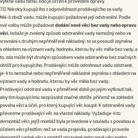
vytkne vadu tomu, kdo je určen k provedení opravy.
7.12 Nároky kupujícího z odpovědnosti prodávajícího za vady:
Má-li zboží vadu, může kupující požadovat její odstranění. Podle
své volby může požadovat
dodání nové věci bez vady nebo opravu
věci
, ledaže je zvolený způsob odstranění vady nemožný nebo ve
srovnání s druhým nepřiměřeně nákladný; to se posoudí zejména
s ohledem na význam vady, hodnotu, kterou by věc měla bez vady, a
to, zda může být druhým způsobem vada odstraněna bez značných
obtíží pro kupujícího. Prodávající může odmítnout vadu odstranit,
je-li to nemožné nebo nepřiměřeně nákladné zejména s ohledem na
význam vady a hodnotu, kterou by věc měla bez vady;
Prodávající odstraní vadu v přiměřené době po jejím vytknutí tak,
aby tím kupujícímu nezpůsobil značné obtíže, přičemž se zohlední
povaha věci a účel, pro který kupující věc koupil. K odstranění vady
převezme prodávající věc na vlastní náklady. Vyžaduje-li to
demontáž věci, jejíž montáž byla provedena v souladu s povahou a
účelem věci předtím, než se vada projevila, prodávající provede
demontáž vadné věci a montáž opravené nebo nové věci anebo