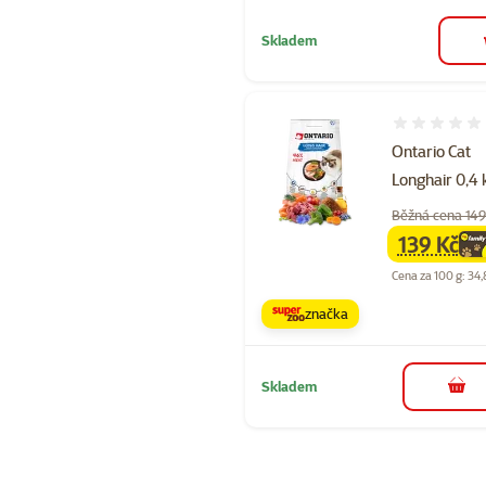
Skladem
Hodnocení 
Ontario Cat
Longhair 0,4 
Běžná cena 149
139 Kč
family
ce
Cena za 100 g: 34,
značka
Skladem
do 