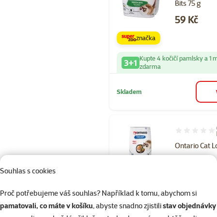
Bits 75 g
Cena
59 Kč
značka
Kupte 4 kočičí pamlsky a 1 
3+1
zdarma
Skladem
Hodnocení 97
Ontario Cat L
6,5 kg
Souhlas s cookies
Běžná cena 99
899 Kč
family
ce
Proč potřebujeme váš souhlas? Například k tomu, abychom si
Cena za 100 g: 13,
pamatovali, co máte v košíku
, abyste snadno zjistili
stav objednávky