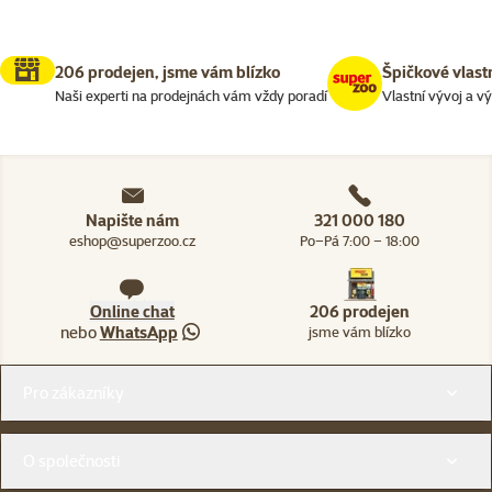
206 prodejen, jsme vám blízko
Špičkové vlast
Naši experti na prodejnách vám vždy poradí
Vlastní vývoj a v
Napište nám
321 000 180
eshop@superzoo.cz
Po–Pá 7:00 – 18:00
Online chat
206 prodejen
nebo
WhatsApp
jsme vám blízko
Menu v patičce
Pro zákazníky
O společnosti