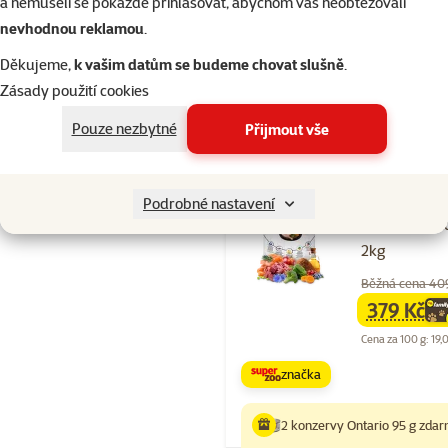
a nemuseli se pokaždé přihlašovat, abychom vás neobtěžovali
značka
nevhodnou reklamou
.
4 konzervy Ontario 95 g zda
Děkujeme,
k vašim datům se budeme chovat slušně
.
Zásady použití cookies
Skladem
Pouze nezbytné
Přijmout vše
Hodnocení 10
Podrobné nastavení
Ontario Cat L
2kg
Běžná cena 40
379 Kč
family
ce
Cena za 100 g: 19,
značka
2 konzervy Ontario 95 g zda