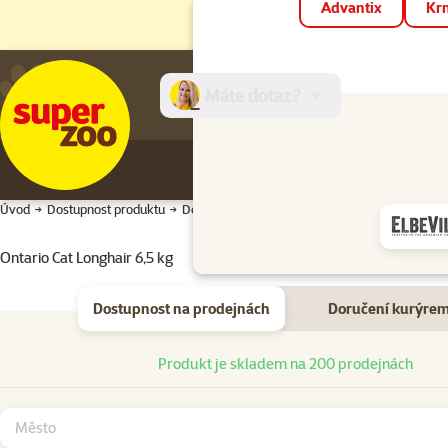
Advantix
Krm
Máte dotaz?
E-sh
Úvod
Dostupnost produktu
Dostupnost produktu
Ontario Cat Longhair 6,5 kg
Dostupnost na prodejnách
Doručení kurýre
Dostupnost na prodejnách
Produkt je skladem na 200 prodejnách