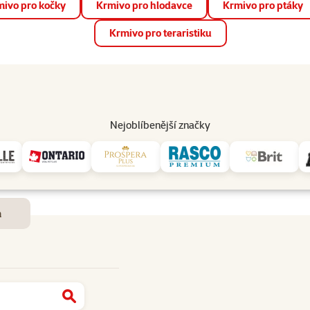
ivo pro kočky
Krmivo pro hlodavce
Krmivo pro ptáky
📱 Stáhněte si novou aplikaci Super zoo.
Více informací
Krmivo pro teraristiku
op
Akce a slevy
Prodejny
Služby
Poradna
Pomá
206
Nejoblíbenější značky
Dostupnost a doručení
m
Najít