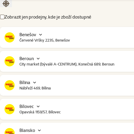
Seřadit podle aktuální polohy
Zobrazit jen prodejny, kde je zboží dostupné
Benešov
Červené Vršky 2235, Benešov
Beroun
City market (bývalé A-CENTRUM), Konečná 689, Beroun
Bílina
Nábřeží 469, Bílina
Bílovec
Opavská 1159/57, Bílovec
Blansko