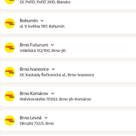
OC Poříčí, Poříčí 2610, Blansko
Bohumín
ul. 9. května 1197, Bohumín
Brno Futurum
Vídeňská 132/100, Brno-jih
Brno Ivanovice
OC Kaskády Řečkovická ul., Brno-Ivanovice
Brno Komárov
Hněvkovského 701/63, Brno-jih-Komárov
Brno Lesná
Okružní 732/5, Brno