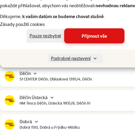
Český Krumlov
pokaždé přihlašovat, abychom vás neobtěžovali
nevhodnou reklam
Urbinská 238, Český Krumlov
Děkujeme,
k vašim datům se budeme chovat slušně
.
Zásady použití cookies
Čestlice
Čestlice komerční zóna, U Makra 123, Čestlice
Pouze nezbytné
Přijmout vše
Dačice
Toužínská 199, Dačice
Podrobné nastavení
Děčín
S1 CENTER Děčín, Oblouková 1395/4, Děčín
Děčín Ústecká
HM Tesco Děčín, Ústecká 1905/8, Děčín IV
Dobrá
Dobrá 1130, Dobrá u Frýdku-Místku