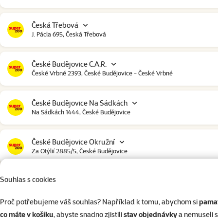
Česká Třebová
J. Pácla 695, Česká Třebová
České Budějovice C.A.R.
České Vrbné 2393, České Budějovice - České Vrbné
České Budějovice Na Sádkách
Na Sádkách 1444, České Budějovice
České Budějovice Okružní
Za Otýlií 2885/5, České Budějovice
Souhlas s cookies
České Budějovice Strakonická
Strakonická 2907, České Budějovice
Proč potřebujeme váš souhlas? Například k tomu, abychom si
pamat
co máte v košíku
, abyste snadno zjistili
stav objednávky
a nemuseli 