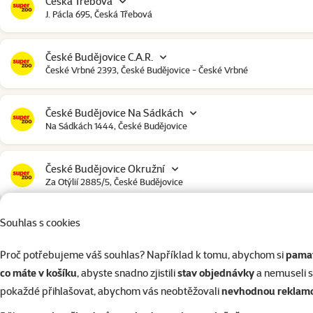
Česká Třebová
J. Pácla 695, Česká Třebová
České Budějovice C.A.R.
České Vrbné 2393, České Budějovice - České Vrbné
České Budějovice Na Sádkách
Na Sádkách 1444, České Budějovice
České Budějovice Okružní
Za Otýlií 2885/5, České Budějovice
Souhlas s cookies
České Budějovice Strakonická
Strakonická 2907, České Budějovice
Proč potřebujeme váš souhlas? Například k tomu, abychom si
pamat
co máte v košíku
, abyste snadno zjistili
stav objednávky
a nemuseli 
Český Krumlov
pokaždé přihlašovat, abychom vás neobtěžovali
nevhodnou reklam
Urbinská 238, Český Krumlov