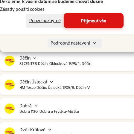
Děkujeme,
k vašim datům se budeme chovat slušně
.
Zásady použití cookies
Čestlice
Čestlice komerční zóna, U Makra 123, Čestlice
Pouze nezbytné
Přijmout vše
Dačice
Toužínská 199, Dačice
Podrobné nastavení
Děčín
S1 CENTER Děčín, Oblouková 1395/4, Děčín
Děčín Ústecká
HM Tesco Děčín, Ústecká 1905/8, Děčín IV
Dobrá
Dobrá 1130, Dobrá u Frýdku-Místku
Dvůr Králové