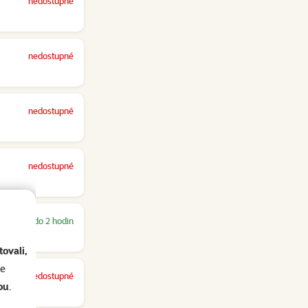
nedostupné
nedostupné
nedostupné
nedostupné
do 2 hodin
ovali,
se
nedostupné
ou
.