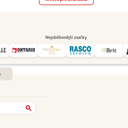
op
Akce a slevy
Prodejny
Služby
Poradna
Pomá
206
Nejoblíbenější značky
Dostupnost a doručení
m
Najít