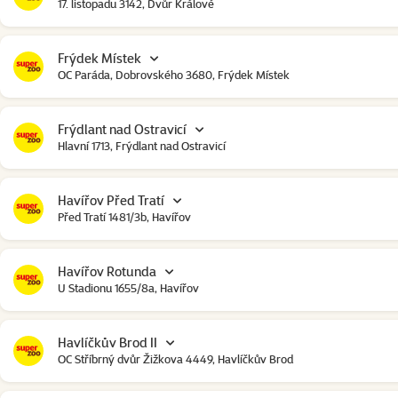
17. listopadu 3142, Dvůr Králové
Frýdek Místek
OC Paráda, Dobrovského 3680, Frýdek Místek
Frýdlant nad Ostravicí
Hlavní 1713, Frýdlant nad Ostravicí
Havířov Před Tratí
Před Tratí 1481/3b, Havířov
Havířov Rotunda
U Stadionu 1655/8a, Havířov
Havlíčkův Brod II
OC Stříbrný dvůr Žižkova 4449, Havlíčkův Brod