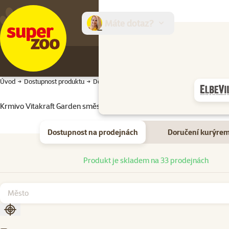
Máte dotaz?
E-sh
Úvod
Dostupnost produktu
Dostupnost produktu
Krmivo Vitakraft Garden směs pro venkovní ptactvo 850g
Dostupnost na prodejnách
Doručení kurýre
Dostupnost na prodejnách
Produkt je skladem na 33 prodejnách
Seřadit podle aktuální polohy