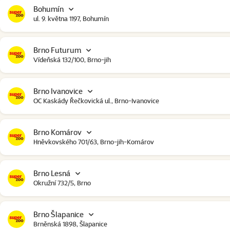
Bohumín
ul. 9. května 1197, Bohumín
Brno Futurum
Vídeňská 132/100, Brno-jih
Brno Ivanovice
OC Kaskády Řečkovická ul., Brno-Ivanovice
Brno Komárov
Hněvkovského 701/63, Brno-jih-Komárov
Brno Lesná
Okružní 732/5, Brno
Brno Šlapanice
Brněnská 1898, Šlapanice