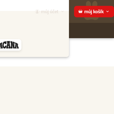
můj
účet
můj
košík
Hledej
háme