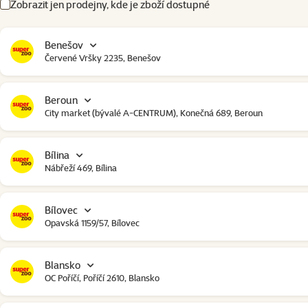
Zobrazit jen prodejny, kde je zboží dostupné
Benešov
Červené Vršky 2235, Benešov
Beroun
City market (bývalé A-CENTRUM), Konečná 689, Beroun
Bílina
Nábřeží 469, Bílina
Bílovec
Opavská 1159/57, Bílovec
Blansko
OC Poříčí, Poříčí 2610, Blansko