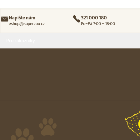
Napište nám
321 000 180
eshop@superzoo.cz
Po–Pá 7:00 – 18:00
Menu v patičce
Pro zákazníky