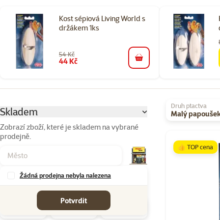
Kost sépiová Living World s
držákem 1ks
54 Kč
44 Kč
do košíku
Parametrický filtr
Vybrané filtry
Druh ptactva
Skladem
Malý papouše
Zobrazí zboží, které je skladem na vybrané
prodejně.
Produkty v kateg
👍 TOP cena
Žádná prodejna nebyla nalezena
Značky
Potvrdit