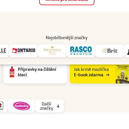
op
Akce a slevy
Prodejny
Služby
Poradna
Pomá
206
Nejoblíbenější značky
h ptactva: Malý papoušek
Přípravky na čištění
Jak krmit mazlíčka
klecí
E-book zdarma
Další
značky