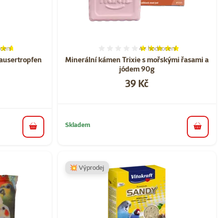
cení
4×
hodnocení
í 93%, počet hodnocení: 3
Hodnocení 95%, počet ho
ausertropfen
Minerální kámen Trixie s mořskými řasami a
jódem 90g
Cena
39 Kč
Skladem
do koš
do košíku
💥 Výprodej