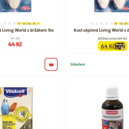
1×
hodnocení
8×
hodno
Hodnocení 100%, počet hodnocení: 1
Hodnocen
á Living World s držákem 1ks
Kost sépiová Living World s
Původní cena
54 Kč
Běžná cena 84 Kč
Cena
44 Kč
64 Kč
family
cen
Skladem
do košíku