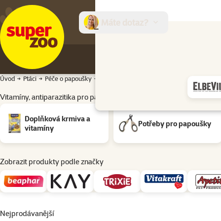
Máte dotaz?
E-sh
Úvod
Ptáci
Péče o papoušky
Vitamíny, antiparazitika pro papoušky Dru
Vitamíny, antiparazitika pro papoušky Druh ptactva: Malý papoušek
Podkategorie
Doplňková krmiva a
Potřeby pro papoušky
vitamíny
Zobrazit produkty podle značky
Nejprodávanější