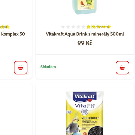
cení
2×
hodnocení
í 100%, počet hodnocení: 7
Hodnocení 100%, počet ho
-komplex 50
Vitakraft Aqua Drink s minerály 500ml
Cena
99 Kč
Skladem
do koš
do košíku