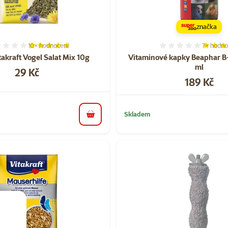
značka
10×
hodnocení
7×
hodno
Hodnocení 100%, počet hodnocení: 10
Hodnocen
takraft Vogel Salat Mix 10g
Vitaminové kapky Beaphar B
ml
Cena
29 Kč
Cena
189 Kč
Skladem
do košíku