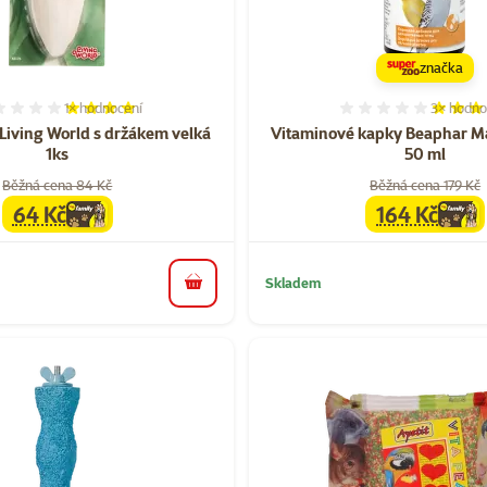
značka
1×
hodnocení
3×
hodno
Hodnocení 80%, počet hodnocení: 1
Hodnocen
 Living World s držákem velká
Vitaminové kapky Beaphar M
1ks
50 ml
Běžná cena 84 Kč
Běžná cena 179 Kč
64 Kč
164 Kč
family
cena
family
cena
Skladem
do košíku