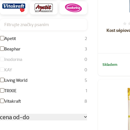
Filtrujte značky psaním
Kost sépiov
Apetit
2
Beaphar
3
Inodorina
0
Skladem
KAY
0
Living World
5
TRIXIE
1
Vitakraft
8
cena od-do