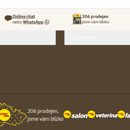
Online chat
206 prodejen
nebo
WhatsApp
jsme vám blízko
O společnosti
206 prodejen,
jsme vám blízko