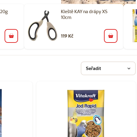
 20g
Kleště KAY na drápy XS
10cm
119 Kč
do košíku
do košíku
Seřadit