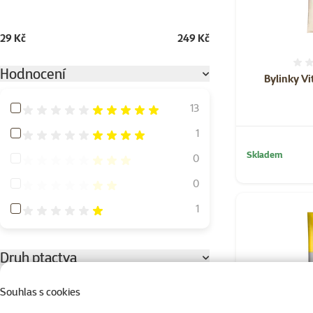
29 Kč
249 Kč
Hodnocení
Bylinky Vi
Hodnocení 100%
13
Hodnocení 80%
1
Skladem
Hodnocení 60%
0
Hodnocení 40%
0
Hodnocení 20%
1
Druh ptactva
Andulky
15
Souhlas s cookies
Drobný exot
16