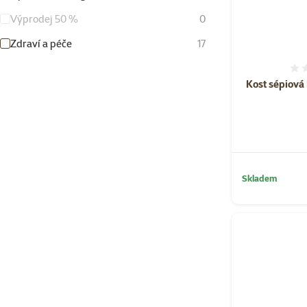
Výprodej 50 %
0
Zdraví a péče
17
Kost sépiová
Skladem