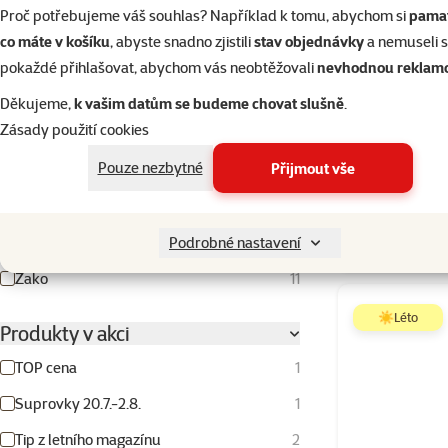
Proč potřebujeme váš souhlas? Například k tomu, abychom si
pamat
Kanárci
14
co máte v košíku
, abyste snadno zjistili
stav objednávky
a nemuseli 
Korely
13
pokaždé přihlašovat, abychom vás neobtěžovali
nevhodnou reklam
Malý papoušek
19
Děkujeme,
k vašim datům se budeme chovat slušně
.
Vita
Zásady použití cookies
Rozely
11
Pouze nezbytné
Přijmout vše
Střední papoušek
17
Velký papoušek
13
Skladem
Podrobné nastavení
Venkovní ptactvo
3
Žako
11
☀️Léto
Produkty v akci
TOP cena
1
Suprovky 20.7.-2.8.
1
Tip z letního magazínu
2