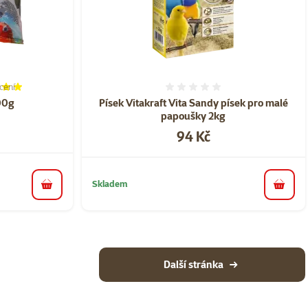
cení
í 100%, počet hodnocení: 1
Hodnocení 0%
300g
Písek Vitakraft Vita Sandy písek pro malé
papoušky 2kg
Cena
94 Kč
Skladem
do košíku
do koš
Další stránka