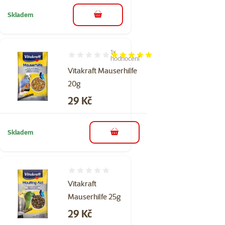
Skladem
do košíku
1×
Hodnocení 100%, počet hodnocení: 1
hodnocení
Vitakraft Mauserhilfe
20g
Cena
29 Kč
Skladem
do košíku
Hodnocení 0%
Vitakraft
Mauserhilfe 25g
Cena
29 Kč