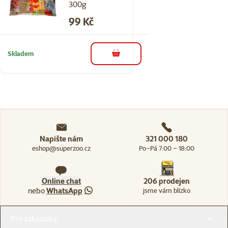
300g
Cena
99 Kč
Skladem
do košíku
Napište nám
321 000 180
eshop@superzoo.cz
Po–Pá 7:00 – 18:00
Online chat
206 prodejen
nebo
WhatsApp
jsme vám blízko
Menu v patičce
Pro zákazníky