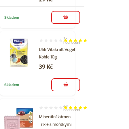
Skladem
do košíku
3×
Hodnocení 100%, počet hodnocení: 3
hodnocení
Uhlí Vitakraft Vogel
Kohle 10g
Cena
39 Kč
Skladem
do košíku
4×
Hodnocení 95%, počet hodnocení: 4
hodnocení
Minerální kámen
Trixie s mořskými