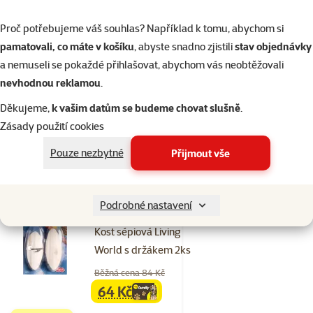
Hodnocení 0%
Proč potřebujeme váš souhlas? Například k tomu, abychom si
Vita pearls
pamatovali, co máte v košíku
, abyste snadno zjistili
stav objednávky
Apetit 50g
a nemuseli se pokaždé přihlašovat, abychom vás neobtěžovali
Cena
54 Kč
nevhodnou reklamou
.
💥 Výprodej
Děkujeme,
k vašim datům se budeme chovat slušně
.
Zásady použití cookies
Pouze nezbytné
Přijmout vše
Skladem
do košíku
Podrobné nastavení
8×
Hodnocení 98%, počet hodnocení: 8
hodnocení
Kost sépiová Living
World s držákem 2ks
Běžná cena 84 Kč
64 Kč
family
cena