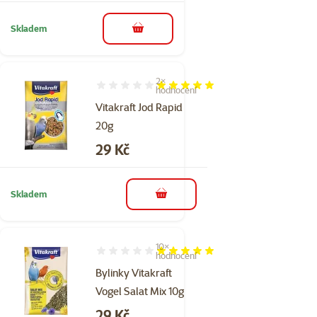
Skladem
do košíku
2×
Hodnocení 100%, počet hodnocení: 2
hodnocení
Vitakraft Jod Rapid
20g
Cena
29 Kč
Skladem
do košíku
10×
Hodnocení 100%, počet hodnocení: 10
hodnocení
Bylinky Vitakraft
Vogel Salat Mix 10g
Cena
29 Kč