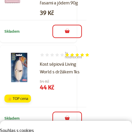
řasami a jódem 90g
Cena
39 Kč
Skladem
do košíku
1×
Hodnocení 100%, počet hodnocení: 1
hodnocení
Kost sépiová Living
World s držákem 1ks
Původní cena
54 Kč
Cena
44 Kč
👍 TOP cena
Skladem
do košíku
Souhlas s cookies