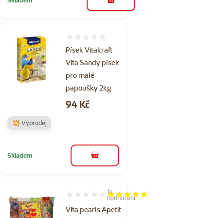
do košíku
Hodnocení 0%
Písek Vitakraft
Vita Sandy písek
pro malé
papoušky 2kg
Cena
94 Kč
💥 Výprodej
Skladem
do košíku
1×
Hodnocení 100%, počet hodnocení: 1
hodnocení
Vita pearls Apetit