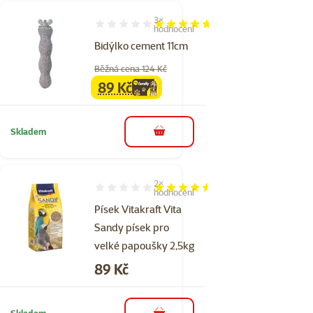
3×
Hodnocení 93%, počet hodnocení: 3
hodnocení
Bidýlko cement 11cm
Běžná cena 124 Kč
89 Kč
family
cena
Skladem
do košíku
2×
Hodnocení 90%, počet hodnocení: 2
hodnocení
Písek Vitakraft Vita
Sandy písek pro
velké papoušky 2,5kg
Cena
89 Kč
Skladem