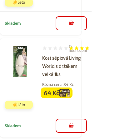
☀️Léto
Skladem
do košíku
1×
Hodnocení 80%, počet hodnocení: 1
hodnocení
Kost sépiová Living
World s držákem
velká 1ks
Běžná cena 84 Kč
64 Kč
family
cena
☀️Léto
Skladem
do košíku