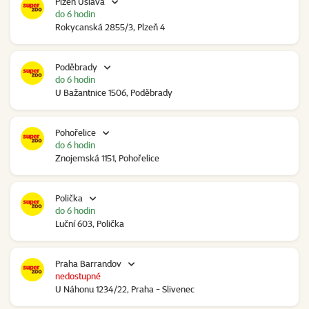
Plzeň Úslava
do 6 hodin
Rokycanská 2855/3, Plzeň 4
Poděbrady
do 6 hodin
U Bažantnice 1506, Poděbrady
Pohořelice
do 6 hodin
Znojemská 1151, Pohořelice
Polička
do 6 hodin
Luční 603, Polička
Praha Barrandov
nedostupné
U Náhonu 1234/22, Praha - Slivenec