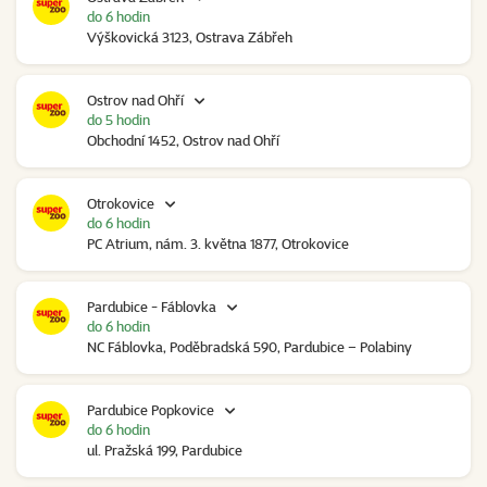
do 6 hodin
Výškovická 3123, Ostrava Zábřeh
Ostrov nad Ohří
do 5 hodin
Obchodní 1452, Ostrov nad Ohří
Otrokovice
do 6 hodin
PC Atrium, nám. 3. května 1877, Otrokovice
Pardubice - Fáblovka
do 6 hodin
NC Fáblovka, Poděbradská 590, Pardubice – Polabiny
Pardubice Popkovice
do 6 hodin
ul. Pražská 199, Pardubice