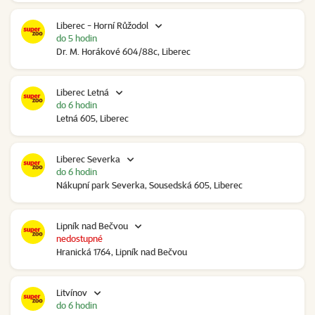
Liberec - Horní Růžodol
do 5 hodin
Dr. M. Horákové 604/88c, Liberec
Liberec Letná
do 6 hodin
Letná 605, Liberec
Liberec Severka
do 6 hodin
Nákupní park Severka, Sousedská 605, Liberec
Lipník nad Bečvou
nedostupné
Hranická 1764, Lipník nad Bečvou
Litvínov
do 6 hodin