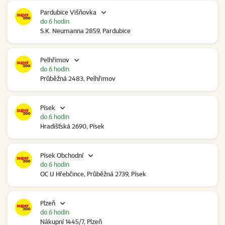
Pardubice Višňovka
do 6 hodin
S.K. Neumanna 2859, Pardubice
Pelhřimov
do 6 hodin
Průběžná 2483, Pelhřimov
Písek
do 6 hodin
Hradišťská 2690, Písek
Písek Obchodní
do 6 hodin
OC U Hřebčince, Průběžná 2739, Písek
Plzeň
do 6 hodin
Nákupní 1445/7, Plzeň