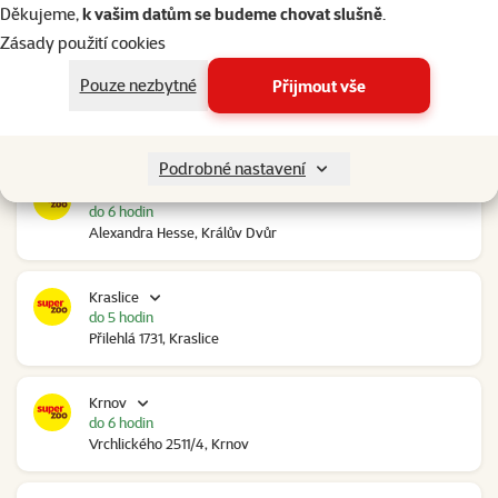
do 6 hodin
Děkujeme,
k vašim datům se budeme chovat slušně
.
Ovčáry 304, Ovčáry
Zásady použití cookies
Pouze nezbytné
Přijmout vše
Kozomín
do 6 hodin
RP Kozomín č.p. 508, Kozomín
Podrobné nastavení
Králův Dvůr
do 6 hodin
Alexandra Hesse, Králův Dvůr
Kraslice
do 5 hodin
Přilehlá 1731, Kraslice
Krnov
do 6 hodin
Vrchlického 2511/4, Krnov