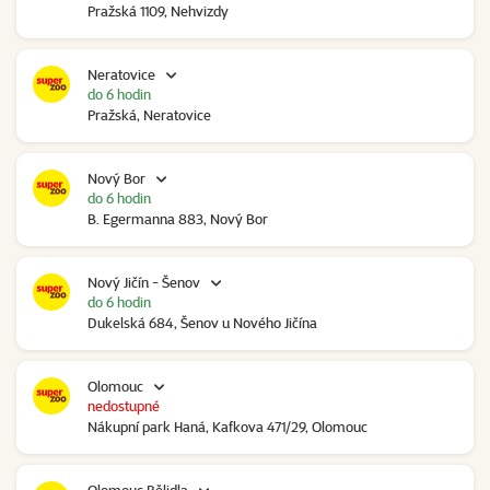
Pražská 1109, Nehvizdy
Neratovice
do 6 hodin
Pražská, Neratovice
Nový Bor
do 6 hodin
B. Egermanna 883, Nový Bor
Nový Jičín - Šenov
do 6 hodin
Dukelská 684, Šenov u Nového Jičína
Olomouc
nedostupné
Nákupní park Haná, Kafkova 471/29, Olomouc