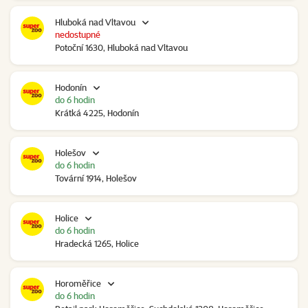
Hluboká nad Vltavou
nedostupné
Potoční 1630, Hluboká nad Vltavou
Hodonín
do 6 hodin
Krátká 4225, Hodonín
Holešov
do 6 hodin
Tovární 1914, Holešov
Holice
do 6 hodin
Hradecká 1265, Holice
Horoměřice
do 6 hodin