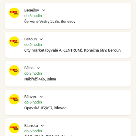
Benešov
do 6 hodin
Červené Vršky 2235, Benešov
Beroun
do 6 hodin
City market (bývalé A-CENTRUM), Konečná 689, Beroun
Bílina
do 5 hodin
Nábřeží 469, Bílina
Bílovec
do 6 hodin
Opavská 1159/57, Bílovec
Blansko
do 6 hodin