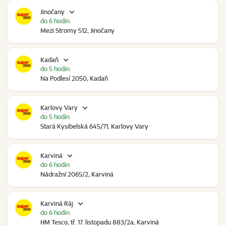
Jinočany
do 6 hodin
Mezi Stromy 512, Jinočany
Kadaň
do 5 hodin
Na Podlesí 2050, Kadaň
Karlovy Vary
do 5 hodin
Stará Kysibelská 645/71, Karlovy Vary
Karviná
do 6 hodin
Nádražní 2065/2, Karviná
Karviná Ráj
do 6 hodin
HM Tesco, tř. 17. listopadu 883/2a, Karviná