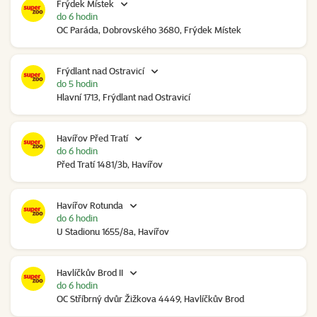
Frýdek Místek
do 6 hodin
OC Paráda, Dobrovského 3680, Frýdek Místek
Frýdlant nad Ostravicí
do 5 hodin
Hlavní 1713, Frýdlant nad Ostravicí
Havířov Před Tratí
do 6 hodin
Před Tratí 1481/3b, Havířov
Havířov Rotunda
do 6 hodin
U Stadionu 1655/8a, Havířov
Havlíčkův Brod II
do 6 hodin
OC Stříbrný dvůr Žižkova 4449, Havlíčkův Brod