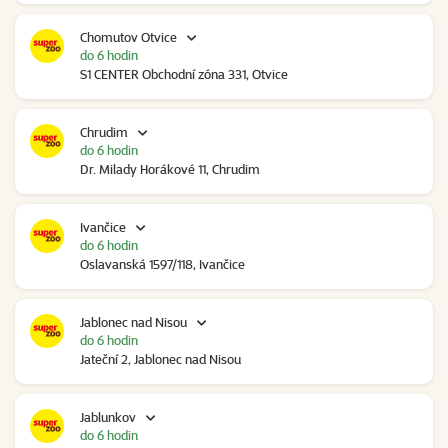
Chomutov Otvice
do 6 hodin
S1 CENTER Obchodní zóna 331, Otvice
Chrudim
do 6 hodin
Dr. Milady Horákové 11, Chrudim
Ivančice
do 6 hodin
Oslavanská 1597/118, Ivančice
Jablonec nad Nisou
do 6 hodin
Jateční 2, Jablonec nad Nisou
Jablunkov
do 6 hodin