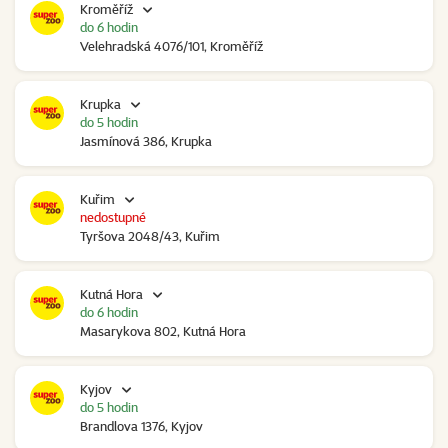
Kroměříž
do 6 hodin
Velehradská 4076/101, Kroměříž
Krupka
do 5 hodin
Jasmínová 386, Krupka
Kuřim
nedostupné
Tyršova 2048/43, Kuřim
Kutná Hora
do 6 hodin
Masarykova 802, Kutná Hora
Kyjov
do 5 hodin
Brandlova 1376, Kyjov