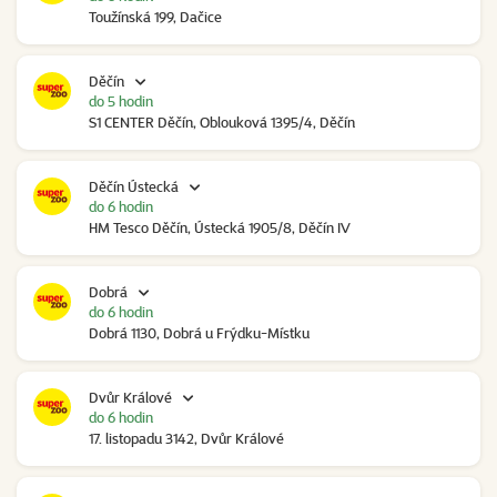
Toužínská 199, Dačice
Děčín
do 5 hodin
S1 CENTER Děčín, Oblouková 1395/4, Děčín
Děčín Ústecká
do 6 hodin
HM Tesco Děčín, Ústecká 1905/8, Děčín IV
Dobrá
do 6 hodin
Dobrá 1130, Dobrá u Frýdku-Místku
Dvůr Králové
do 6 hodin
17. listopadu 3142, Dvůr Králové