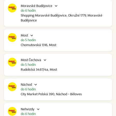
Moravské Budějovice
do 6 hodin
Shopping Moravské Budějovice, Okružní 1779, Moravské
Budějovice
Most
do 5 hodin
Chomutovská 1316, Most
Most Čechova
do 5 hodin
Rudolická 3487/4a, Most
Náchod
do 6 hodin
City Market Polská 390, Náchod - Běloves
Nehvizdy
do 6 hodin