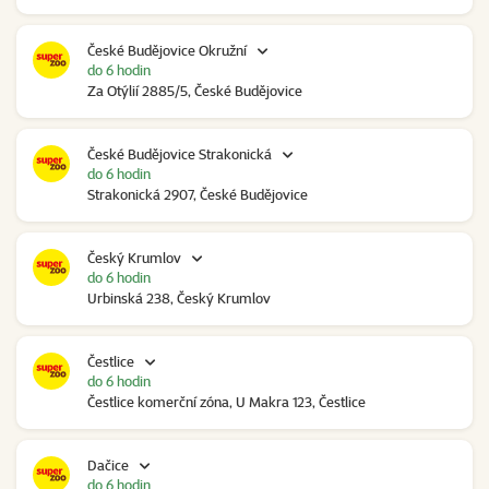
České Budějovice Okružní
do 6 hodin
Za Otýlií 2885/5, České Budějovice
České Budějovice Strakonická
do 6 hodin
Strakonická 2907, České Budějovice
Český Krumlov
do 6 hodin
Urbinská 238, Český Krumlov
Čestlice
do 6 hodin
Čestlice komerční zóna, U Makra 123, Čestlice
Dačice
do 6 hodin