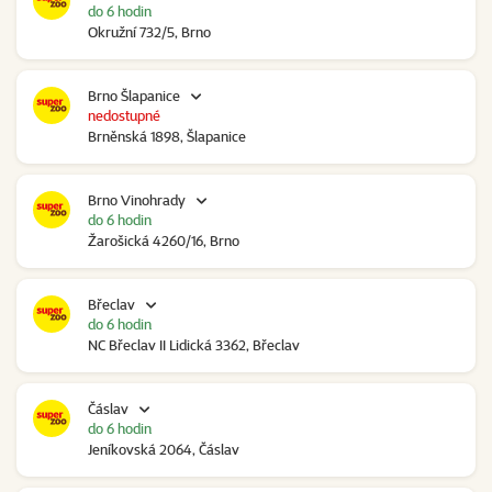
do 6 hodin
Okružní 732/5, Brno
Brno Šlapanice
nedostupné
Brněnská 1898, Šlapanice
Brno Vinohrady
do 6 hodin
Žarošická 4260/16, Brno
Břeclav
do 6 hodin
NC Břeclav II Lidická 3362, Břeclav
Čáslav
do 6 hodin
Jeníkovská 2064, Čáslav