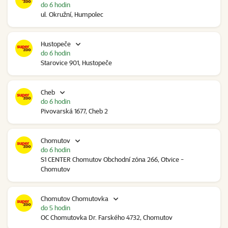
do 6 hodin
ul. Okružní, Humpolec
Hustopeče
do 6 hodin
Starovice 901, Hustopeče
Cheb
do 6 hodin
Pivovarská 1677, Cheb 2
Chomutov
do 6 hodin
S1 CENTER Chomutov Obchodní zóna 266, Otvice -
Chomutov
Chomutov Chomutovka
do 5 hodin
OC Chomutovka Dr. Farského 4732, Chomutov