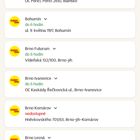
OC Poříčí, Poříčí 2610, Blansko
Bohumín
do 6 hodin
ul. 9. května 1197, Bohumín
Brno Futurum
do 6 hodin
Vídeňská 132/100, Brno-jih
Brno Ivanovice
do 6 hodin
OC Kaskády Řečkovická ul., Brno-Ivanovice
Brno Komárov
nedostupné
Hněvkovského 701/63, Brno-jih-Komárov
Brno Lesná