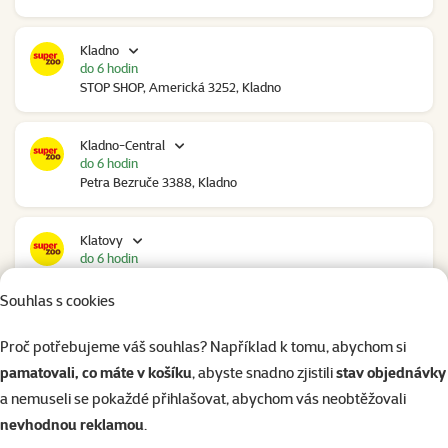
Kladno
do 6 hodin
STOP SHOP, Americká 3252, Kladno
Kladno-Central
do 6 hodin
Petra Bezruče 3388, Kladno
Klatovy
do 6 hodin
NC Škodovka, Domažlická 948, Klatovy
Souhlas s cookies
Kolín
Proč potřebujeme váš souhlas? Například k tomu, abychom si
do 5 hodin
pamatovali, co máte v košíku
, abyste snadno zjistili
stav objednávky
Polepská 979, Kolín
a nemuseli se pokaždé přihlašovat, abychom vás neobtěžovali
nevhodnou reklamou
.
Kolín Ovčáry