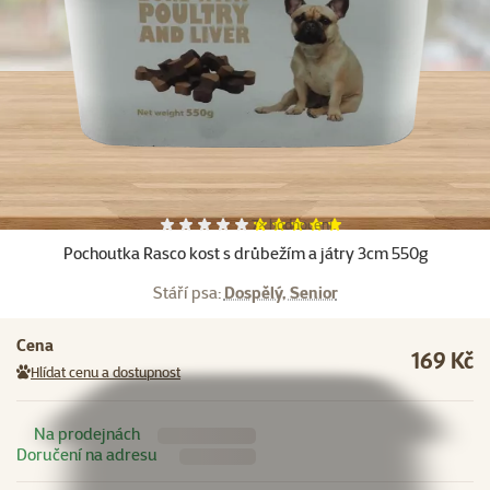
Další fotky
Hodnocení 100%, počet hodnocení:
7×
hodnocení
Pochoutka Rasco kost s drůbežím a játry 3cm 550g
Stáří psa:
Dospělý, Senior
Cena
169 Kč
Hlídat cenu a dostupnost
Na prodejnách
Doručení na adresu