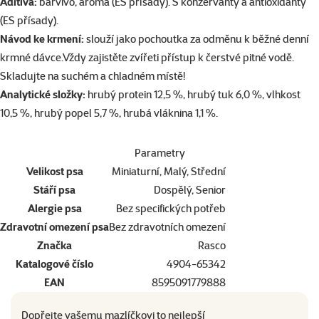
Aditiva:
barvivo, aroma (ES přísady). S konzervanty a antioxidanty
(ES přísady).
Návod ke krmení:
slouží jako pochoutka za odměnu k běžné denní
krmné dávce.Vždy zajistěte zvířeti přístup k čerstvé pitné vodě.
Skladujte na suchém a chladném místě!
Analytické složky:
hrubý protein 12,5 %, hrubý tuk 6,0 %, vlhkost
10,5 %, hrubý popel 5,7 %, hrubá vláknina 1,1 %.
Parametry
Velikost psa
Miniaturní, Malý, Střední
Stáří psa
Dospělý, Senior
Alergie psa
Bez specifických potřeb
Zdravotní omezení psa
Bez zdravotních omezení
Značka
Rasco
Katalogové číslo
4904-65342
EAN
8595091779888
Dopřejte vašemu mazlíčkovi to nejlepší