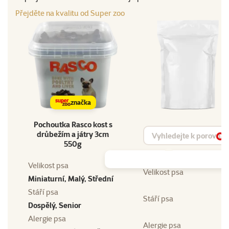
Přejděte na kvalitu od Super zoo
značka
Pochoutka Rasco kost s
Vyhledat produkt
drůbežím a játry 3cm
Vy
550g
Velikost psa
Velikost psa
Miniaturní, Malý, Střední
Stáří psa
Stáří psa
Dospělý, Senior
Alergie psa
Alergie psa