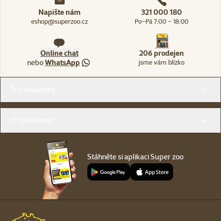
Napište nám
321 000 180
eshop@superzoo.cz
Po–Pá 7:00 – 18:00
Online chat
206 prodejen
nebo
WhatsApp
jsme vám blízko
Menu v patičce
Pro zákazníky
O společnosti
Stáhněte si aplikaci Super zoo