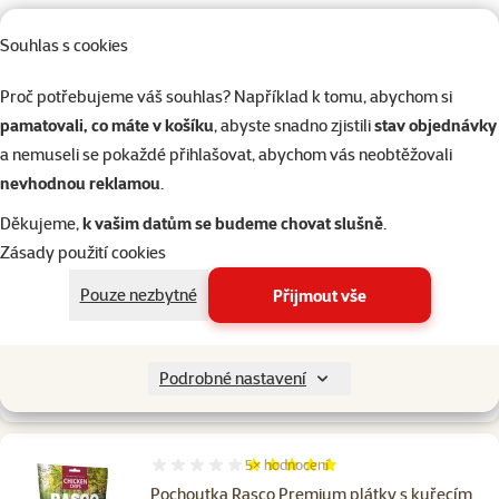
Skladem
do košíku
Souhlas s cookies
Proč potřebujeme váš souhlas? Například k tomu, abychom si
3×
hodnocení
Hodnocení 93%, počet hodnocení: 3
pamatovali, co máte v košíku
, abyste snadno zjistili
stav objednávky
Pochoutka Rasco Premium kolečka z
a nemuseli se pokaždé přihlašovat, abychom vás neobtěžovali
kuřecího masa 230g
nevhodnou reklamou
.
Cena
149 Kč
Děkujeme,
k vašim datům se budeme chovat slušně
.
Zásady použití cookies
značka
Pouze nezbytné
Přijmout vše
3+1
Kupte 4 psí pamlsky a 1 máte zdarma
Podrobné nastavení
Skladem
do košíku
5×
hodnocení
Hodnocení 100%, počet hodnocení: 5
Pochoutka Rasco Premium plátky s kuřecím