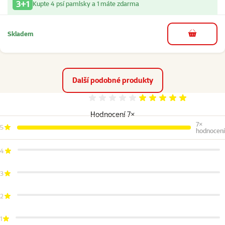
3+1
Kupte 4 psí pamlsky a 1 máte zdarma
Skladem
do košíku
Další podobné produkty
Hodnocení 100%
Hodnocení 7×
7×
5
hodnocení
4
3
2
1