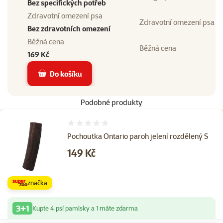
Bez specifických potřeb
Zdravotní omezení psa
Zdravotní omezení psa
Bez zdravotních omezení
Běžná cena
Běžná cena
169 Kč
Do košíku
Podobné produkty
Hodnocení 0%
Pochoutka Ontario paroh jelení rozdělený S
Cena
149 Kč
značka
3+1
Kupte 4 psí pamlsky a 1 máte zdarma