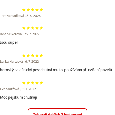
Hodnocení 100%
Tereza Staňková ,
6. 6. 2026
Hodnocení 100%
Jana Sejkorová ,
25. 7. 2022
Jsou super
Hodnocení 100%
Lenka Hanzlová ,
6. 7. 2022
bernský salašnický pes: chutná mu to, používáno při cvičení povelů.
Hodnocení 100%
Eva Smržová ,
31. 1. 2022
Moc pejskům chutnají
Zobrazit dalších 3 hodnocení