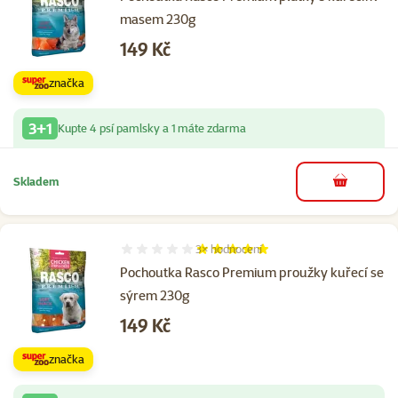
masem 230g
Cena
149 Kč
značka
3+1
Kupte 4 psí pamlsky a 1 máte zdarma
Skladem
do košíku
3×
hodnocení
Hodnocení 100%, počet hodnocení: 3
Pochoutka Rasco Premium proužky kuřecí se
sýrem 230g
Cena
149 Kč
značka