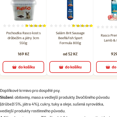
7×
hodnocení
7×
hodnocení
Hodnocení 100%, počet hodnocení: 7
Hodnocení 97%, počet hodno
Pochoutka Rasco kost s
Salám Brit Sausage
Rasco Pre
drůbežím a játry 3cm
Beef&Fish Sport
Lamb & R
550g
Formula 800g
169 Kč
od 52 Kč
929
do košíku
do košíku
do
superzoo.product.detail.content
Doplňkové krmivo pro dospělé psy.
Složení:
obiloviny, maso a vedlejší produkty živočišného původu
(drůbeží 5%, játra 4%), cukry, tuky a oleje, sušená syrovátka,
vedlejší produkty rostlinného původu.