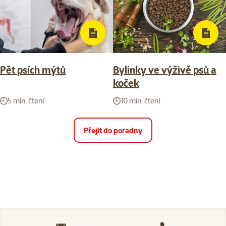
Pět psích mýtů
Bylinky ve výživě psů a
koček
5 min. čtení
10 min. čtení
Přejít do poradny