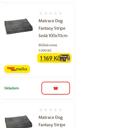
Hodnocení 0%
Matrace Dog
Fantasy Stripe
šedá 100x70cm
Běžná cena
1 299 Kč
1 169 Kč
family
cena
značka
Skladem
do košíku
Hodnocení 0%
Matrace Dog
Fantasy Stripe