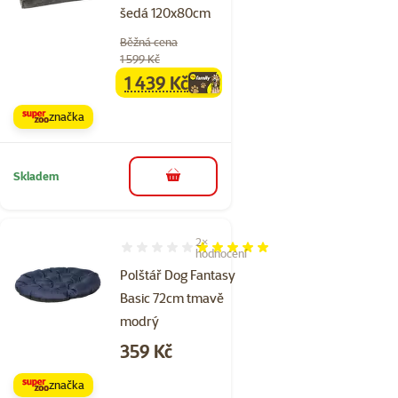
šedá 120x80cm
Běžná cena
1 599 Kč
1 439 Kč
family
cena
značka
Skladem
do košíku
2×
Hodnocení 100%, počet hodnocení: 2
hodnocení
Polštář Dog Fantasy
Basic 72cm tmavě
modrý
Cena
359 Kč
značka