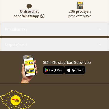
Online chat
206 prodejen
nebo
WhatsApp
jsme vám blízko
Menu v patičce
Pro zákazníky
O společnosti
Stáhněte si aplikaci Super zoo