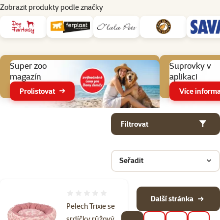
Zobrazit produkty podle značky
Aktuální akce
Super zoo
Suprovky v
magazín
aplikaci
Prolistovat
Více informa
Parametrický filtr
Vybrané filtry
Produkty v kategorii Pelíšky pro psy
Filtrovat
Seřadit
Hodnocení 0%
Další stránka
Pelech Trixie se
srdíčky růžový