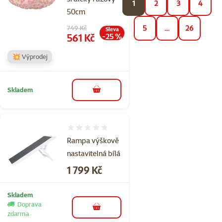
1
2
3
4
50cm
Původní cena
5
…
26
749 Kč
Sleva
Cena
561 Kč
-25 %
💥 Výprodej
Skladem
do košíku
Hodnocení 0%
Rampa výškově
nastavitelná bílá
Cena
1 799 Kč
Skladem
Doprava
do košíku
zdarma