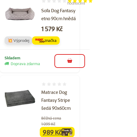
Hodnocení 100%, počet hodnocení: 1
hodnocení
Sofa Dog Fantasy
etno 90cm hnědá
Cena
1 579 Kč
💥 Výprodej
značka
Skladem
do košíku
Doprava zdarma
Hodnocení 0%
Matrace Dog
Fantasy Stripe
šedá 90x60cm
Běžná cena
1 099 Kč
989 Kč
family
cena