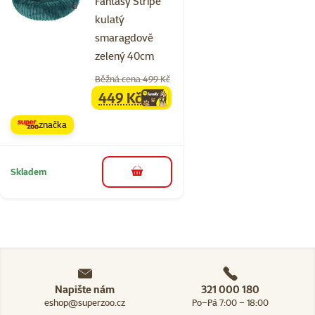
Fantasy Stripe
kulatý
smaragdově
zelený 40cm
Běžná cena 499 Kč
449 Kč
family
cena
značka
Skladem
do košíku
Napište nám
321 000 180
eshop@superzoo.cz
Po–Pá 7:00 – 18:00