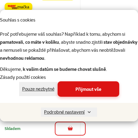
značka
Souhlas s cookies
Skladem
do košíku
Proč potřebujeme váš souhlas? Například k tomu, abychom si
pamatovali, co máte v košíku
, abyste snadno zjistili
stav objednávky
a nemuseli se pokaždé přihlašovat, abychom vás neobtěžovali
5×
Hodnocení 100%, počet hodnocení: 5
hodnocení
nevhodnou reklamou
.
Kukaň Dog Fantasy
Děkujeme,
k vašim datům se budeme chovat slušně
.
Basic 43cm světle
Zásady použití cookies
šedá
Běžná cena 1 199 Kč
Pouze nezbytné
Přijmout vše
1 049 Kč
family
cena
💥 Výprodej
značka
Podrobné nastavení
Skladem
do košíku