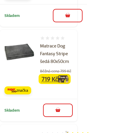
Skladem
do košíku
Hodnocení 0%
Matrace Dog
Fantasy Stripe
šedá 80x50cm
Běžná cena 799 Kč
719 Kč
family
cena
značka
Skladem
do košíku
1×