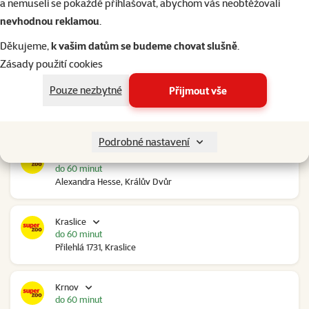
a nemuseli se pokaždé přihlašovat, abychom vás neobtěžovali
nevhodnou reklamou
.
Kolín Ovčáry
nedostupné
Děkujeme,
k vašim datům se budeme chovat slušně
.
Ovčáry 304, Ovčáry
Zásady použití cookies
Pouze nezbytné
Přijmout vše
Kozomín
nedostupné
RP Kozomín č.p. 508, Kozomín
Podrobné nastavení
Králův Dvůr
do 60 minut
Alexandra Hesse, Králův Dvůr
Kraslice
do 60 minut
Přilehlá 1731, Kraslice
Krnov
do 60 minut