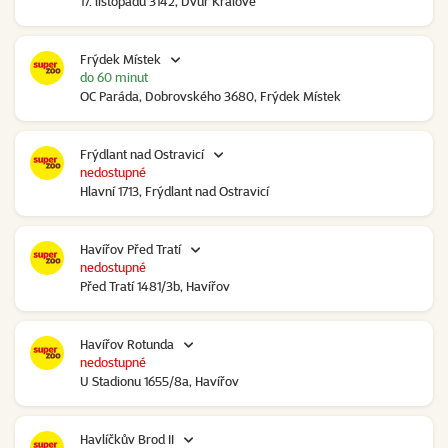
17. listopadu 3142, Dvůr Králové
Frýdek Místek
do 60 minut
OC Paráda, Dobrovského 3680, Frýdek Místek
Frýdlant nad Ostravicí
nedostupné
Hlavní 1713, Frýdlant nad Ostravicí
Havířov Před Tratí
nedostupné
Před Tratí 1481/3b, Havířov
Havířov Rotunda
nedostupné
U Stadionu 1655/8a, Havířov
Havlíčkův Brod II