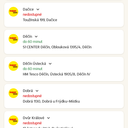
Dačice
nedostupné
Toužínská 199, Dačice
Děčín
do 60 minut
S1 CENTER Děčín, Oblouková 1395/4, Děčín
Děčín Ústecká
do 60 minut
HM Tesco Děčín, Ústecká 1905/8, Děčín IV
Dobrá
nedostupné
Dobrá 1130, Dobrá u Frýdku-Místku
Dvůr Králové
nedostupné