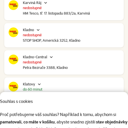
Karviná Ráj
nedostupné
HM Tesco, tř. 17. listopadu 883/2a, Karviná
Kladno
nedostupné
STOP SHOP, Americká 3252, Kladno
Kladno-Central
nedostupné
Petra Bezruče 3388, Kladno
Klatovy
do 60 minut
NC Škodovka, Domažlická 948, Klatovy
Souhlas s cookies
Kolín
Proč potřebujeme váš souhlas? Například k tomu, abychom si
do 60 minut
pamatovali, co máte v košíku
, abyste snadno zjistili
stav objednávky
Polepská 979, Kolín