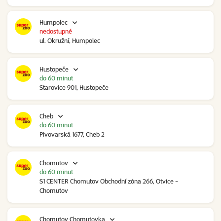
Humpolec
nedostupné
ul. Okružní, Humpolec
Hustopeče
do 60 minut
Starovice 901, Hustopeče
Cheb
do 60 minut
Pivovarská 1677, Cheb 2
Chomutov
do 60 minut
S1 CENTER Chomutov Obchodní zóna 266, Otvice -
Chomutov
Chomutov Chomutovka