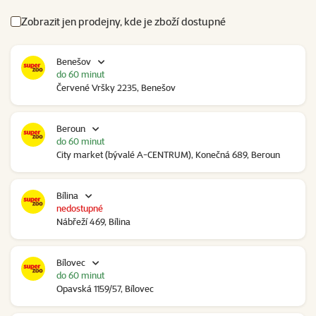
Zobrazit jen prodejny, kde je zboží dostupné
Benešov
do 60 minut
Červené Vršky 2235, Benešov
Beroun
do 60 minut
City market (bývalé A-CENTRUM), Konečná 689, Beroun
Bílina
nedostupné
Nábřeží 469, Bílina
Bílovec
do 60 minut
Opavská 1159/57, Bílovec