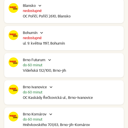
Blansko
nedostupné
OC Poříčí, Poříčí 2610, Blansko
Bohumín
nedostupné
ul. 9. května 1197, Bohumín
Brno Futurum
do 60 minut
Vídeňská 132/100, Brno-jih
Brno Ivanovice
do 60 minut
OC Kaskády Řečkovická ul., Brno-Ivanovice
Brno Komárov
do 60 minut
Hněvkovského 701/63, Brno-jih-Komárov