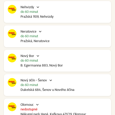
Nehvizdy
do 60 minut
Pražská 1109, Nehvizdy
Neratovice
do 60 minut
Pražská, Neratovice
Nový Bor
do 60 minut
B. Egermanna 883, Nový Bor
Nový Jičín - Šenov
do 60 minut
Dukelská 684, Šenov u Nového Jičína
Olomouc
nedostupné
Nákupní park Haná, Kafkova 471/29, Olomouc