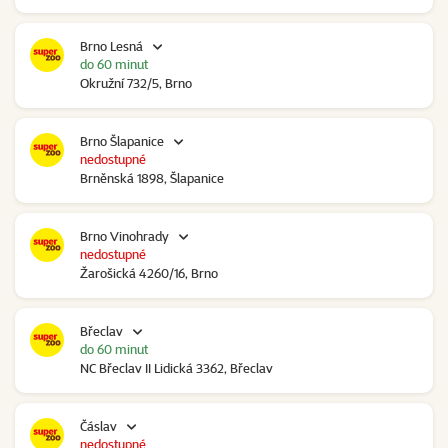
Brno Lesná
do 60 minut
Okružní 732/5, Brno
Brno Šlapanice
nedostupné
Brněnská 1898, Šlapanice
Brno Vinohrady
nedostupné
Žarošická 4260/16, Brno
Břeclav
do 60 minut
NC Břeclav II Lidická 3362, Břeclav
Čáslav
nedostupné